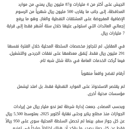
الجيش على أكثر من 4 مليارات و87 مليون ريال يمني من موارد
المحافظة، إلى جانب ما يقارب 500 مليون ريال شهرياً من الرسوم
الإضافية المفروضة على المشتقات النفطية والغاز، وهو ما يرفع
إجمالي العائدات التي استولى عليها خلال ستة أشهر فقط إلى قرابة
7 مليارات ريال.
في المقابل، لم تتجاوز مخصصات السلطة المحلية خلال الفترة نفسها
291 مليون ريال فقط، يُنفق معظمها على نفقات الجرحى والتشغيل،
فيما تُركت الخدمات العامة في حالة شلل شبه تام.
أرقام تفضح واقعاً منهوباً
لم يقتصر الاستحواذ على الموارد النفطية فقط، بل امتد ليشمل
مؤسسات مدنية أخرى.
وبحسب المصادر، جمعت إدارة شرطة تعز نحو مليار ريال من إيرادات
الجوازات منذ مطلع يناير وحتى نهاية أكتوبر 2025، بمتوسط 5,500 ريال
عن كل جواز سفر، بينما لم تحصل السلطة المحلية سوى على 950 ريالاً
فقط عن كل جواز يصدر، ما يؤكد أن هناك اختلالاً صارخاً في توزيع