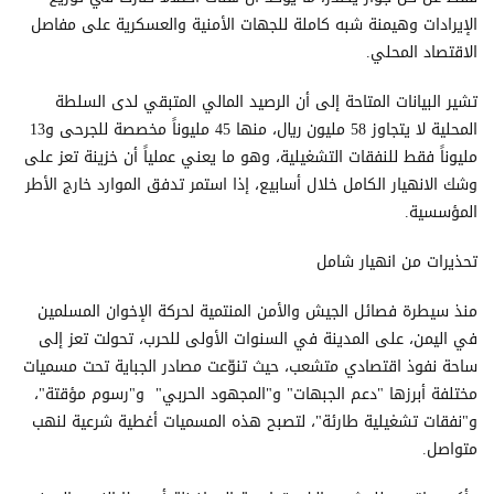
الإيرادات وهيمنة شبه كاملة للجهات الأمنية والعسكرية على مفاصل
الاقتصاد المحلي.
تشير البيانات المتاحة إلى أن الرصيد المالي المتبقي لدى السلطة
المحلية لا يتجاوز 58 مليون ريال، منها 45 مليوناً مخصصة للجرحى و13
مليوناً فقط للنفقات التشغيلية، وهو ما يعني عملياً أن خزينة تعز على
وشك الانهيار الكامل خلال أسابيع، إذا استمر تدفق الموارد خارج الأطر
المؤسسية.
تحذيرات من انهيار شامل
منذ سيطرة فصائل الجيش والأمن المنتمية لحركة الإخوان المسلمين
في اليمن، على المدينة في السنوات الأولى للحرب، تحولت تعز إلى
ساحة نفوذ اقتصادي متشعب، حيث تنوّعت مصادر الجباية تحت مسميات
مختلفة أبرزها "دعم الجبهات" و"المجهود الحربي" و"رسوم مؤقتة"،
و"نفقات تشغيلية طارئة"، لتصبح هذه المسميات أغطية شرعية لنهب
متواصل.