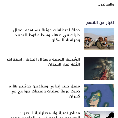
والفوضى.
اخبار من القسم
حملة اختطافات حوثية تستهدف عقال
حارات في صنعاء وسط ضغوط للتجنيد
ومراقبة السكان
الشرعية اليمنية وسؤال الجدية.. استنزاف
الثقة قبل الميدان
مقتل خبير إيراني وقياديين حوثيين بغارة
دمرت غرفة عمليات ومنصات صواريخ في
كمران
مصادر أمنية واستخباراتية لـ"خبر":