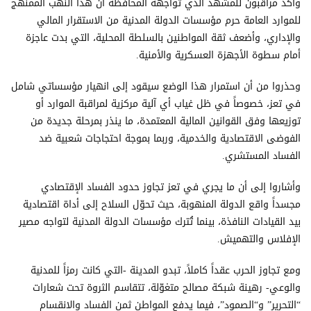
وأكد مراقبون للمشهد الذي تواجهة المحافظة أن هذا النهب الممنهج
للموارد العامة حرم مؤسسات الدولة المدنية من الاستقرار المالي
والإداري، وأضعف ثقة المواطنين بالسلطة المحلية، التي بدت عاجزة
أمام سطوة الأجهزة العسكرية والأمنية.
وحذروا من أن استمرار هذا الوضع سيقود إلى انهيار مؤسساتي شامل
في تعز، خصوصاً في ظل غياب أي آلية مركزية لمراقبة الموارد أو
توزيعها وفق القوانين المالية المعتمدة، ما ينذر بمرحلة جديدة من
الفوضى الاقتصادية والخدمية، وربما بموجة احتجاجات شعبية ضد
الفساد المستشري.
وأشاروا إلى أن ما يجري في تعز تجاوز حدود الفساد الإقتصادي
مجسداً واقع الدولة المنهوبة، حيث تحوّل السلاح إلى أداة اقتصادية
بيد القيادات النافذة، بينما تُترك مؤسسات الدولة المدنية لتواجه مصير
الإفلاس والتهميش.
ومع تجاوز الحرب عقداً كاملاً، تبدو المدينة -التي كانت رمزاً للمدنية
والوعي- رهينة شبكة مصالح متغوّلة، تتقاسم الثروة تحت شعارات
“التحرير” و“الصمود”، فيما يدفع المواطن ثمن الفساد والانقسام