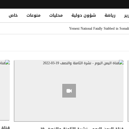
ير
رياضة
شؤون دولية
محليات
منوعات
خاص
قات الشباب في التاريخ.. تعرف على القائمة الكاملة
Yemeni National Fatally Stabbed in Somal
الدو يتصدر القائمة بفارق كبير
 الصومال أثناء أدائه صلاة الجمعة