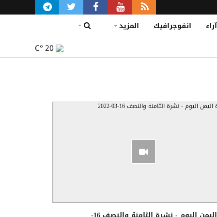
آراء
انفوجرافيك
المزيد
C°
20
قناة اليمن اليوم - نشرة الثامنة والنصف 16-