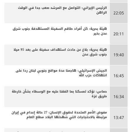
الرئيس الإيراني: التواصل مع المرشد صعب جدا في الوقت
الراهن
22:05
هيئة بحرية: كل أفراد طاقم السفينة المستهدفة جنوب شرق
عدن بخير
20:11
هيئة بحرية: بلاغ عن حادث استهداف سفينة على بعد 95 ميلا
جنوب شرق عدن
19:40
الجيش الإسرائيلي: هاجمنا عدة مواقع جنوبي لبنان ردا على
انتهاكات حزب الله
16:45
حماس: نؤكد تمسكنا بما اتفقنا عليه مع الوسطاء بشأن خارطة
طريق غزة
16:34
مفوض الأمم المتحدة لحقوق الإنسان: 27 حالة إعدام في إيران
مرتبطة بالاحتجاجات التي شهدتها البلاد مطلع العام
13:47