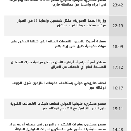
في أجزاء واسعة من محافظة مأرب
23:42
وزارة الصحة السورية: مقتل شخصين وإصابة 13 في انفجار
مركبة بمدينة جرمانا قرب دمشق
22:19
سفارة أميركا باليمن: الهجمات الجبانة التي شنها الحوثي على
قوات حكومية دليل على إرهابهم
18:09
مصادر أمنية عراقية: أجهزة الأمن تواصل مراقبة تحرك الفصائل
المسلحة لمنع أي هجمات من العراق
17:12
قصف صاروخي حوثي يستهدف مخيمات النازحين شرق الجوف
#وكالة_خبر
16:17
مصدر عسكري: مليشيا الحوثي قطعت شبكات الاتصالات الخلوية
على العبر بالتزامن مع الهجوم #وكالة_خبر
15:11
مصدر عسكري: عشرات الشهداء والجرحى ‏في حصيلة أولية جراء
قصف مليشيا الحةثي على معسكرين لقوات الطوارئ التابعة
14:48