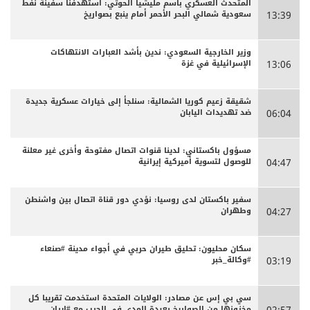
المتحدث العسكري باسم مليشيا الحوثي: استهدفنا سفينة نفط
سعودية شمالي البحر الأحمر أمام ينبع بصواريخ
13:39
وزير الخارجية السعودي: ندين بأشد العبارات الانتهاكات
الإسرائيلية في غزة
13:06
شقيقة زعيم كوريا الشمالية: سنلجأ إلى خيارات عسكرية جديدة
ضد تهديدات اليابان
06:04
مسؤول باكستاني: لدينا قنوات اتصال مفتوحة وأخرى غير معلنة
للوصول لتسوية أميركية إيرانية
04:47
سفير باكستان لدى روسيا: نؤدي دور قناة اتصال بين واشنطن
وطهران
04:27
سكان محليون: تحليق طيران حربي في أجواء مدينة #صنعاء
#وكالة_خبر
03:19
سي بي إس عن مصادر: الولايات المتحدة استخدمت تقريبا كل
مخزونها من الصواريخ بعيدة المدى في الحرب مع #إيران