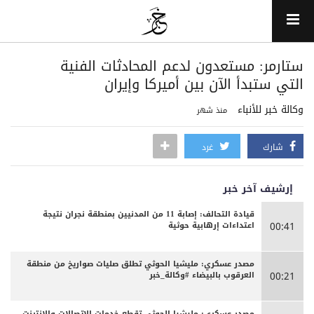
ستارمر: مستعدون لدعم المحادثات الفنية
التي ستبدأ الآن بين أميركا وإيران
وكالة خبر للأنباء
منذ شهر
شارك
غرد
إرشيف آخر خبر
قيادة التحالف: إصابة 11 من المدنيين بمنطقة نجران نتيجة
اعتداءات إرهابية حوثية
00:41
مصدر عسكري: مليشيا الحوثي تطلق صليات صواريخ من منطقة
العرقوب بالبيضاء #وكالة_خبر
00:21
مصدر عسكري: مليشيا الحوثي تقطع خدمات الاتصالات والإنترنت