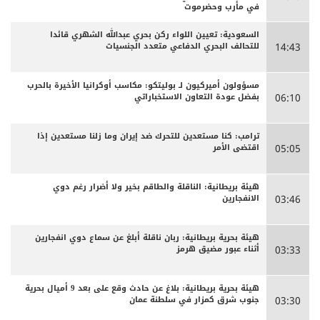
في مأرب وحضرموت
السعودية: تعيين اللواء ركن بحري عبدالله الشهري قائدا
للتحالف البحري الدفاعي متعدد الجنسيات
14:43
مسؤولون أميركيون لـ بوليتكو: مكاسب أوكرانيا الأخيرة بالحرب
بفضل عودة التعاون الاستخباراتي
06:10
ترامب: كنا مستعدين للتحرك ضد إيران وما زلنا مستعدين إذا
اقتضى الأمر
05:05
هيئة بريطانية: الناقلة والطاقم بخير ولا أضرار رغم دوي
الانفجارين
03:46
هيئة بحرية بريطانية: ربان ناقلة أبلغ عن سماع دوي انفجارين
أثناء عبور مضيق هرمز
03:33
هيئة بحرية بريطانية: بلاغ عن حادث وقع على بعد 9 أميال بحرية
جنوب شرق كمزار في سلطنة عمان
03:30