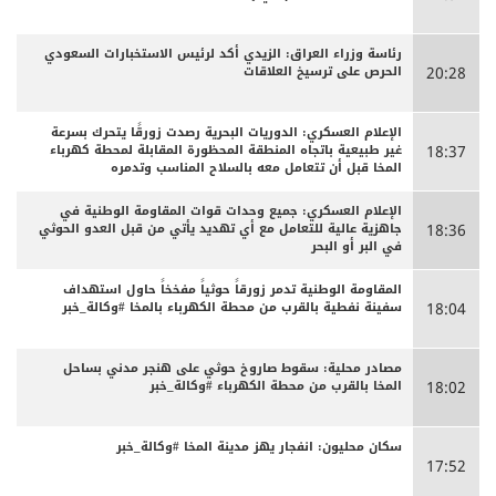
رئاسة وزراء العراق: الزيدي أكد لرئيس الاستخبارات السعودي
الحرص على ترسيخ العلاقات
20:28
الإعلام العسكري: الدوريات البحرية رصدت زورقًا يتحرك بسرعة
غير طبيعية باتجاه المنطقة المحظورة المقابلة لمحطة كهرباء
18:37
المخا قبل أن تتعامل معه بالسلاح المناسب وتدمره
الإعلام العسكري: جميع وحدات قوات المقاومة الوطنية في
جاهزية عالية للتعامل مع أي تهديد يأتي من قبل العدو الحوثي
18:36
في البر أو البحر
المقاومة الوطنية تدمر زورقاً حوثياً مفخخاً حاول استهداف
سفينة نفطية بالقرب من محطة الكهرباء بالمخا #وكالة_خبر
18:04
مصادر محلية: سقوط صاروخ حوثي على هنجر مدني بساحل
المخا بالقرب من محطة الكهرباء #وكالة_خبر
18:02
سكان محليون: انفجار يهز مدينة المخا #وكالة_خبر
17:52