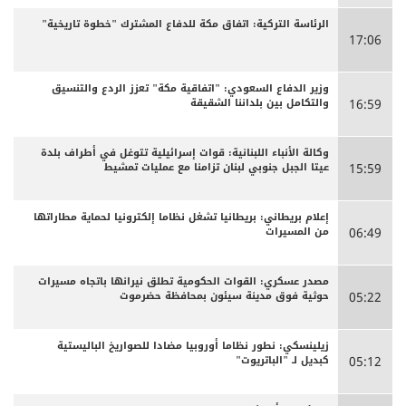
الرئاسة التركية: اتفاق مكة للدفاع المشترك "خطوة تاريخية"
17:06
وزير الدفاع السعودي: "اتفاقية مكة" تعزز الردع والتنسيق
والتكامل بين بلداننا الشقيقة
16:59
وكالة الأنباء اللبنانية: قوات إسرائيلية تتوغل في أطراف بلدة
عيتا الجبل جنوبي لبنان تزامنا مع عمليات تمشيط
15:59
إعلام بريطاني: بريطانيا تشغل نظاما إلكترونيا لحماية مطاراتها
من المسيرات
06:49
مصدر عسكري: القوات الحكومية تطلق نيرانها باتجاه مسيرات
حوثية فوق مدينة سيئون بمحافظة حضرموت
05:22
زيلينسكي: نطور نظاما أوروبيا مضادا للصواريخ الباليستية
كبديل لـ "الباتريوت"
05:12