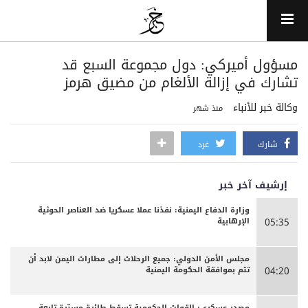
مسؤول أميركي: دول مجموعة السبع قد
تشارك في إزالة الألغام من مضيق هرمز
وكالة خبر للأنباء
منذ شهر
شارك
غرد
إرشيف آخر خبر
وزارة الدفاع اليمنية: نفذنا عملا عسكريا ضد العناصر الحوثية
الإرهابية
05:35
مجلس الأمن الدولي: جميع الرحلات إلى مطارات اليمن لابد أن
تتم بموافقة الحكومة اليمنية
04:20
مصدر عسكري: القوات الحكومية تسقط طائرة مسيّرة تابعة