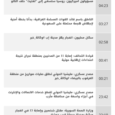
مسؤولون أميركيون: روسيا ستسعى إلى "تفتيت" حلف الناتو
04:23
الناطق باسم قائد القوات المسلحة العراقية: بدأنا بخطة أمنية
لإجهاض هجمة محتملة على السعودية
03:27
سكان محليون: انفجار يهز مدينة إب #وكالة_خبر
02:58
قيادة التحالف: إصابة 11 من المدنيين بمنطقة نجران نتيجة
اعتداءات إرهابية حوثية
00:41
مصدر عسكري: مليشيا الحوثي تطلق صليات صواريخ من منطقة
العرقوب بالبيضاء #وكالة_خبر
00:21
مصدر عسكري: مليشيا الحوثي تقطع خدمات الاتصالات والإنترنت
في أجزاء واسعة من محافظة مأرب
23:42
وزارة الصحة السورية: مقتل شخصين وإصابة 13 في انفجار
مركبة بمدينة جرمانا قرب دمشق