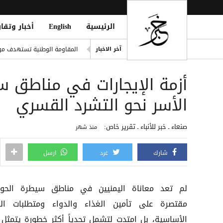
الرئيسية
English
أخبار وتقار
إصابة مواطن وزوجته بقصف حو
المقاومة الوطنية تستهدف موا
آخر الاخبار
t Forces Shell Houthi Positions
أزمة الإيجارات في مناطق س
تجدد الاشتباكات في جبهات تع
حمزة عبد الكريم على أعتاب يو
الأسر نحو التشرد القسري
صفقة تاريخية: ديوماندي يتربع ع
صنعاء ـ خبر للأنباء ـ تقرير خاص:
منذ شهر
شارك
غرد
ارسل
لم تعد معاناة اليمنيين في مناطق سيطرة الحوث
مقتصرة على تأمين الغذاء والدواء ومتطلبات الح
الأساسية، بل امتدت لتشمل تحدياً أكثر خطورة يتمثل