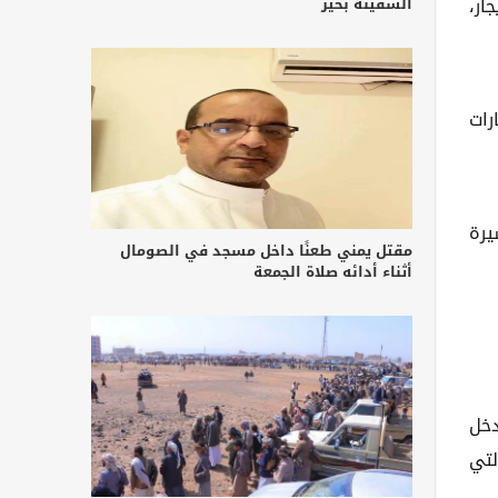
ار،
السفينة بخير
رات
يرة
مقتل يمني طعنًا داخل مسجد في الصومال
أثناء أدائه صلاة الجمعة
دخل
لتي