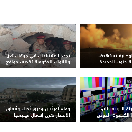
الوطنية تستهدف
تجدد الاشتباكات في جبهات تعز
ة جنوب الحديدة
والقوات الحكومية تقصف مواقع
ز قيادة وتحصينات
حوثية
رئة التزييف التي
وفاة امرأتين وغرق أحياء وأنفاق..
الكهنوت الحوثي
الأمطار تعري إهمال ميليشيا
الحوثي لشبكة التصريف بصنعاء