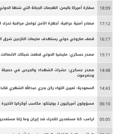
سفارة أميركا باليمن: الهجمات الجبانة التي شنها الحو
18:09
مصادر أمنية عراقية: أجهزة الأمن تواصل مراقبة تحرك 
17:12
قصف صاروخي حوثي يستهدف مخيمات النازحين شرق الج
16:17
مصدر عسكري: مليشيا الحوثي قطعت شبكات الاتصالات الخ
15:11
مصدر عسكري: عشرات الشهداء والجرحى ‏في حصيلة أو
14:48
وحضرموت
السعودية: تعيين اللواء ركن بحري عبدالله الشهري قائدا
14:43
مسؤولون أميركيون لـ بوليتكو: مكاسب أوكرانيا الأخيرة 
06:10
ترامب: كنا مستعدين للتحرك ضد إيران وما زلنا مستعدين
05:05