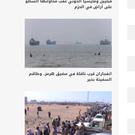
قبليين ومليشيا الحوثي عقب محاولتها السطو
على أراضٍ في الحزم
انفجاران قرب ناقلة في مضيق هرمز.. وطاقم
السفينة بخير