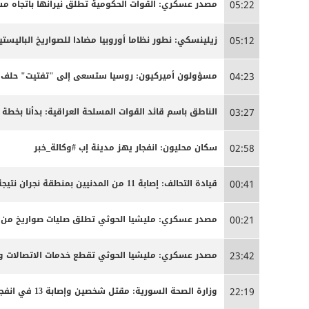
مصدر عسكري: القوات الحكومية تطلق نيرانها باتجاه 
05:22
زيلينسكي: نطور نظاما أوروبيا مضادا للصواريخ الباليستية
05:12
مسؤولون أميركيون: روسيا ستسعى إلى "تفتيت" حلف ال
04:23
الناطق باسم قائد القوات المسلحة العراقية: بدأنا بخ
03:27
سكان محليون: انفجار يهز مدينة إب #وكالة_خبر
02:58
قيادة التحالف: إصابة 11 من المدنيين بمنطقة نجران نتيجة اعتداءات إرهابية حوثية
00:41
مصدر عسكري: مليشيا الحوثي تطلق صليات صواريخ من من
00:21
مصدر عسكري: مليشيا الحوثي تقطع خدمات الاتصالات وا
23:42
وزارة الصحة السورية: مقتل شخصين وإصابة 13 في انفجار مركبة بمدينة جرمانا قرب دمشق
22:19