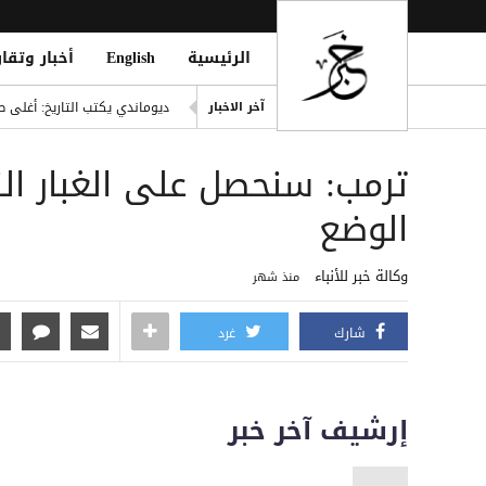
الرئيسية
English
أخبار وتقار
إصابة مدنيين اثنين جراء قصف
آخر الاخبار
ديوماندي يكتب التاريخ: أغلى ص
d Houthi Attack on Marib Camp
ترمب: سنحصل على الغبار الن
انفراد| مصادر تكشف مشاركة ع
هيثم حسن يوقع لسيلتيك الاسكت
الوضع
التحالف: هجوم حوثي يستهدف أعياناً مدنية
وكالة خبر للأنباء
منذ شهر
شارك
غرد
إرشيف آخر خبر