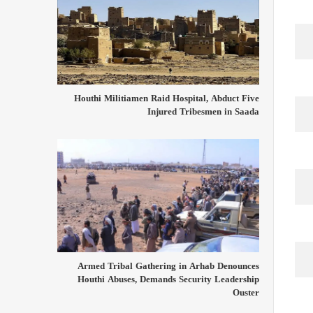
Houthi Militiamen Raid Hospital, Abduct Five
Injured Tribesmen in Saada
Armed Tribal Gathering in Arhab Denounces
Houthi Abuses, Demands Security Leadership
Ouster