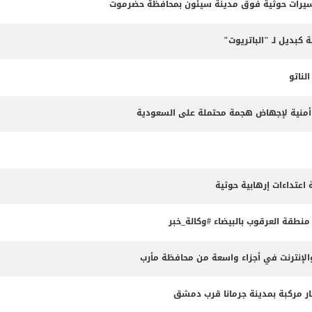
مسيرات حوثية فوق مدينة سيئون بمحافظة حضرموت
 كبديل لـ "الباتريوت"
ناتو
طة أمنية لإجهاض هجمة محتملة على السعودية
طقة العرقوب بالبيضاء #وكالة_خبر
لإنترنت في أجزاء واسعة من محافظة مأرب