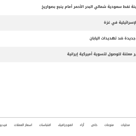
 نفط سعودية شمالي البحر الأحمر أمام ينبع بصواريخ
لإسرائيلية في غزة
جديدة ضد تهديدات اليابان
 معلنة للوصول لتسوية أميركية إيرانية
محليات
منوعات
خاص
آراء
انفوجرافيك
اقتباسات
اسعار العملات
فيديو