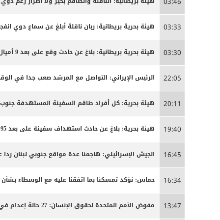
هيئة بريطانية: الناقلة والطاقم بخير ولا أضرار رغم دوي ا
03:46
هيئة بحرية بريطانية: ربان ناقلة أبلغ عن سماع دوي انفج
03:33
هيئة بحرية بريطانية: بلاغ عن حادث وقع على بعد 9 أميال بحرية جنوب شرق كمزار في سلطنة عمان
03:30
الرئيس الإيراني: التواصل مع المرشد صعب جدا في الوق
22:05
هيئة بحرية: كل أفراد طاقم السفينة المستهدفة جنوب
20:11
هيئة بحرية: بلاغ عن حادث استهداف سفينة على بعد 95 ميلا جنوب شرق عدن
19:40
الجيش الإسرائيلي: هاجمنا عدة مواقع جنوبي لبنان ردا ع
16:45
حماس: نؤكد تمسكنا بما اتفقنا عليه مع الوسطاء بشأن
16:34
مفوض الأمم المتحدة لحقوق الإنسان: 27 حالة إعدام في إيران مرتبطة بالاحتجاجات التي شهدتها البلاد مطلع العام
13:47