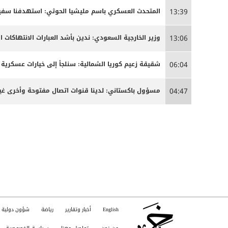
المتحدث العسكري باسم مليشيا الحوثي: استهدفنا سفينة
13:39
وزير الخارجية السعودي: ندين بأشد العبارات الانتهاكات ا
13:06
شقيقة زعيم كوريا الشمالية: سنلجأ إلى خيارات عسكرية 
06:04
مسؤول باكستاني: لدينا قنوات اتصال مفتوحة وأخرى غير
04:47
English
أخبار وتقارير
رياضة
شؤون دولية