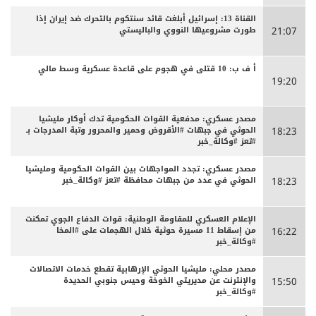
القناة 13: إسرائيل أبلغت قائد سنتكوم بالتحرك ضد إيران إذا
طورت مشروعيها النووي والباليستي
21:07
أ ف ب: 10 قتلى في هجوم على قاعدة عسكرية وسط مالي
19:20
مصدر عسكري: مدفعية القوات الحكومية تدك أوكار مليشيا
الحوثي في جبهات #الأقروض وحمير والمحرور وتبة المدرجات بـ
18:23
#تعز #وكالة_خبر
مصدر عسكري: تجدد المواجهات بين القوات الحكومية ومليشيا
الحوثي في عدد من جبهات محافظة #تعز #وكالة_خبر
18:23
الإعلام العسكري للمقاومة الوطنية: قوات الدفاع الجوي تمكنت
من إسقاط 11 مسيرة حوثية خلال الهجمات على #المخا
16:22
#وكالة_خبر
مصدر محلي: مليشيا الحوثي الإرهابية تقطع خدمات الاتصالات
والإنترنت عن مديريتي الخوخة وحيس جنوبي الحديدة
15:50
#وكالة_خبر