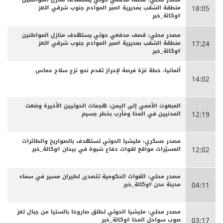
منطقة الشقب بمديرية #صبر الموادم جنوب شرقي #تعز
18:05
#وكالة_خبر
مصدر محلي: قصف مدفعي حوثي يستهدف منازل المواطنين
منطقة الشقب بمديرية #صبر الموادم جنوب شرقي #تعز
17:24
#وكالة_خبر
ألمانيا: خطة غزة فرصة لإحراز تقدم نحو نزع سلاح حماس
14:02
المبعوث الأممي إلى اليمن: هجمات الحوثيين الأخيرة وضعت
المدنيين في المخا ومأرب بخطر جسيم
12:19
مصدر عسكري: مليشيا الحوثي تستهدف بالصواريخ والطائرات
المسيّرات مواقع لقوات دفاع شبوة في بيحان #وكالة_خبر
12:02
مصدر محلي: القوات الحكومية تتصدى لطيران مسير في سماء
مدينة عدن #وكالة_خبر
04:11
مصدر محلي: مليشيا الحوثي تطلق صاروخا بالستيا من جبال تعز
صوب سواحل المخا #وكالة_خبر
03:17