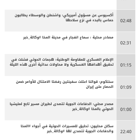
أكسيوس عن مسؤول أميريكي: واشنطن والوسطاء يطالبون
حماس بالبدء في نزع سلاحها
02:48
مصادر محلية : سماع انفجار في مدينة المخا #وكالة_خبر
02:31
الإعلام العسكري للمقاومة الوطنية: هجمات الحوثي فشلت في
تحقيق أهدافها العـسكرية ولا محاولات عدائية أخرى هذه الليلة
01:15
سنتكوم: قواتنا اعتلت سفينتين رفضتا الامتثال للأوامر ضمن
الحصار على إيران
01:09
مصدر محلي: الدفاعات الجوية تتصدى لطيران مسير تابع لمليشيا
الحوثي بالمخا #وكالة_خبر
01:00
سكان محليون: تحليق للمسيرات الحوثية في أجواء #المخا
والدفاعات الجوية تتصدى لها #وكالة_خبر
22:40