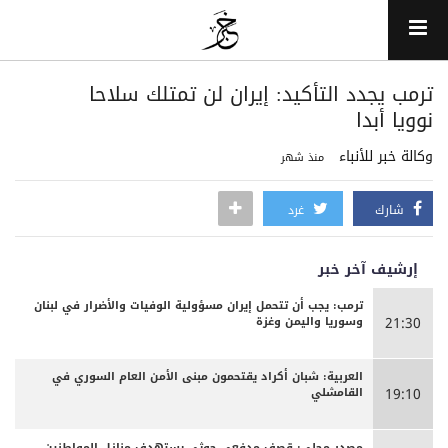
ترمب يجدد التأكيد: إيران لن تمتلك سلاحا
نوويا أبدا
وكالة خبر للأنباء
منذ شهر
شارك
غرد
إرشيف آخر خبر
ترمب: يجب أن تتحمل إيران مسؤولية الوفيات والأضرار في لبنان
وسوريا واليمن وغزة
21:30
العربية: شبان أكراد يقتحمون مبنى الأمن العام السوري في
القامشلي
19:10
مصدر محلي: قصف مدفعي حوثي يستهدف منازل المواطنين