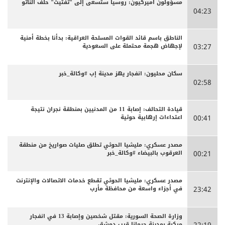
مسؤولون أميركيون: روسيا ستسعى إلى "تفتيت" حلف الناتو
04:23
الناطق باسم قائد القوات المسلحة العراقية: بدأنا بخطة أمنية
لإجهاض هجمة محتملة على السعودية
03:27
سكان محليون: انفجار يهز مدينة إب #وكالة_خبر
02:58
قيادة التحالف: إصابة 11 من المدنيين بمنطقة نجران نتيجة
اعتداءات إرهابية حوثية
00:41
مصدر عسكري: مليشيا الحوثي تطلق صليات صواريخ من منطقة
العرقوب بالبيضاء #وكالة_خبر
00:21
مصدر عسكري: مليشيا الحوثي تقطع خدمات الاتصالات والإنترنت
في أجزاء واسعة من محافظة مأرب
23:42
وزارة الصحة السورية: مقتل شخصين وإصابة 13 في انفجار
مركبة بمدينة جرمانا قرب دمشق