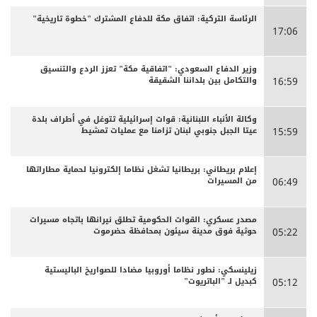
الرئاسة التركية: اتفاق مكة للدفاع المشترك "خطوة تاريخية"
17:06
وزير الدفاع السعودي: "اتفاقية مكة" تعزز الردع والتنسيق
والتكامل بين بلداننا الشقيقة
16:59
وكالة الأنباء اللبنانية: قوات إسرائيلية تتوغل في أطراف بلدة
عيتا الجبل جنوبي لبنان تزامنا مع عمليات تمشيط
15:59
إعلام بريطاني: بريطانيا تشغل نظاما إلكترونيا لحماية مطاراتها
من المسيرات
06:49
مصدر عسكري: القوات الحكومية تطلق نيرانها باتجاه مسيرات
حوثية فوق مدينة سيئون بمحافظة حضرموت
05:22
زيلينسكي: نطور نظاما أوروبيا مضادا للصواريخ الباليستية
كبديل لـ "الباتريوت"
05:12