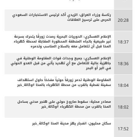
رئاسة وزراء العراق: الزيدي أكد لرئيس الاستخبارات السعودي
الحرص على ترسيخ العلاقات
20:28
الإعلام العسكري: الدوريات البحرية رصدت زورقًا يتحرك بسرعة
غير طبيعية باتجاه المنطقة المحظورة المقابلة لمحطة كهرباء
18:37
المخا قبل أن تتعامل معه بالسلاح المناسب وتدمره
الإعلام العسكري: جميع وحدات قوات المقاومة الوطنية في
جاهزية عالية للتعامل مع أي تهديد يأتي من قبل العدو الحوثي
18:36
في البر أو البحر
المقاومة الوطنية تدمر زورقاً حوثياً مفخخاً حاول استهداف
سفينة نفطية بالقرب من محطة الكهرباء بالمخا #وكالة_خبر
18:04
مصادر محلية: سقوط صاروخ حوثي على هنجر مدني بساحل
المخا بالقرب من محطة الكهرباء #وكالة_خبر
18:02
سكان محليون: انفجار يهز مدينة المخا #وكالة_خبر
17:52