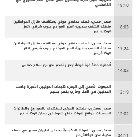
القامشلي
19:10
مصدر محلي: قصف مدفعي حوثي يستهدف منازل المواطنين
منطقة الشقب بمديرية #صبر الموادم جنوب شرقي #تعز
18:05
#وكالة_خبر
مصدر محلي: قصف مدفعي حوثي يستهدف منازل المواطنين
منطقة الشقب بمديرية #صبر الموادم جنوب شرقي #تعز
17:24
#وكالة_خبر
ألمانيا: خطة غزة فرصة لإحراز تقدم نحو نزع سلاح حماس
14:02
المبعوث الأممي إلى اليمن: هجمات الحوثيين الأخيرة وضعت
المدنيين في المخا ومأرب بخطر جسيم
12:19
مصدر عسكري: مليشيا الحوثي تستهدف بالصواريخ والطائرات
المسيّرات مواقع لقوات دفاع شبوة في بيحان #وكالة_خبر
12:02
مصدر محلي: القوات الحكومية تتصدى لطيران مسير في سماء
مدينة عدن #وكالة_خبر
04:11