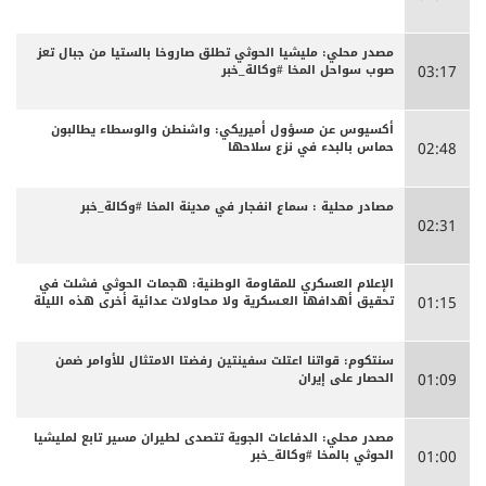
مصدر محلي: مليشيا الحوثي تطلق صاروخا بالستيا من جبال تعز
صوب سواحل المخا #وكالة_خبر
03:17
أكسيوس عن مسؤول أميريكي: واشنطن والوسطاء يطالبون
حماس بالبدء في نزع سلاحها
02:48
مصادر محلية : سماع انفجار في مدينة المخا #وكالة_خبر
02:31
الإعلام العسكري للمقاومة الوطنية: هجمات الحوثي فشلت في
تحقيق أهدافها العـسكرية ولا محاولات عدائية أخرى هذه الليلة
01:15
سنتكوم: قواتنا اعتلت سفينتين رفضتا الامتثال للأوامر ضمن
الحصار على إيران
01:09
مصدر محلي: الدفاعات الجوية تتصدى لطيران مسير تابع لمليشيا
الحوثي بالمخا #وكالة_خبر
01:00