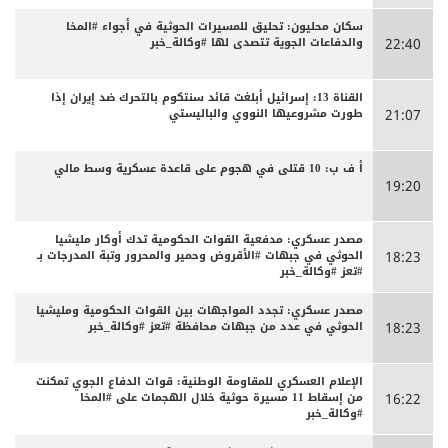
سكان محليون: تحليق للمسيرات الحوثية في أجواء #المخا
والدفاعات الجوية تتصدى لها #وكالة_خبر
22:40
القناة 13: إسرائيل أبلغت قائد سنتكوم بالتحرك ضد إيران إذا
طورت مشروعيها النووي والباليستي
21:07
أ ف ب: 10 قتلى في هجوم على قاعدة عسكرية وسط مالي
19:20
مصدر عسكري: مدفعية القوات الحكومية تدك أوكار مليشيا
الحوثي في جبهات #الأقروض وحمير والمحرور وتبة المدرجات بـ
18:23
#تعز #وكالة_خبر
مصدر عسكري: تجدد المواجهات بين القوات الحكومية ومليشيا
الحوثي في عدد من جبهات محافظة #تعز #وكالة_خبر
18:23
الإعلام العسكري للمقاومة الوطنية: قوات الدفاع الجوي تمكنت
من إسقاط 11 مسيرة حوثية خلال الهجمات على #المخا
16:22
#وكالة_خبر