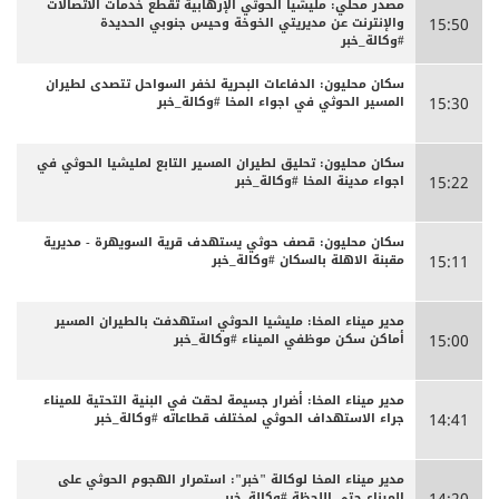
مصدر محلي: مليشيا الحوثي الإرهابية تقطع خدمات الاتصالات
والإنترنت عن مديريتي الخوخة وحيس جنوبي الحديدة
15:50
#وكالة_خبر
سكان محليون: الدفاعات البحرية لخفر السواحل تتصدى لطيران
المسير الحوثي في اجواء المخا #وكالة_خبر
15:30
سكان محليون: تحليق لطيران المسير التابع لمليشيا الحوثي في
اجواء مدينة المخا #وكالة_خبر
15:22
سكان محليون: قصف حوثي يستهدف قرية السويهرة - مديرية
مقبنة الاهلة بالسكان #وكالة_خبر
15:11
مدير ميناء المخا: مليشيا الحوثي استهدفت بالطيران المسير
أماكن سكن موظفي الميناء #وكالة_خبر
15:00
مدير ميناء المخا: أضرار جسيمة لحقت في البنية التحتية للميناء
جراء الاستهداف الحوثي لمختلف قطاعاته #وكالة_خبر
14:41
مدير ميناء المخا لوكالة "خبر": استمرار الهجوم الحوثي على
الميناء حتى اللحظة #وكالة_خبر