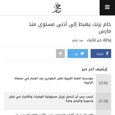
خام برنت يهبط إلى أدنى مستوى منذ
مارس
وكالة خبر للأنباء
منذ شهر
شارك
غرد
إرشيف آخر خبر
مؤسسة النفط الليبية تعلن الطوارئ بعد انفجار في مصفاة
الزاوية
23:02
ترمب: يجب أن تتحمل إيران مسؤولية الوفيات والأضرار في لبنان
وسوريا واليمن وغزة
21:30
العربية: شبان أكراد يقتحمون مبنى الأمن العام السوري في