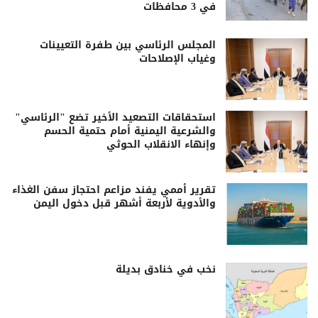
في 3 محافظات
المجلس الرئاسي بين طفرة التعيينات
وغياب الإصلاحات
استحقاقات التصعيد الأخير تضع "الرئاسي"
والشرعية اليمنية أمام حتمية الحسم
وإنهاء الانقلاب الحوثي
تقرير أممي يفند مزاعم احتجاز سفن الغذاء
والأدوية لأربعة أشهر قبل دخول اليمن
نخب في خنادق بديلة