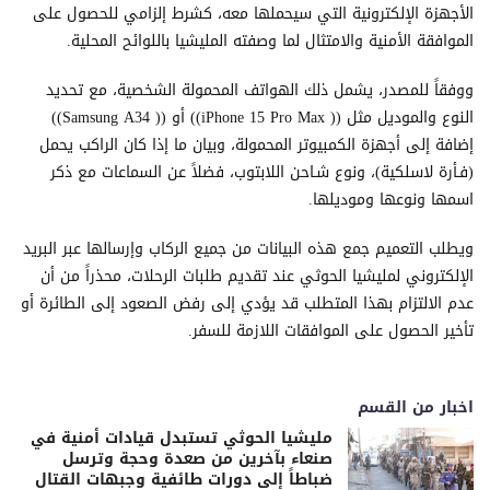
الأجهزة الإلكترونية التي سيحملها معه، كشرط إلزامي للحصول على
الموافقة الأمنية والامتثال لما وصفته المليشيا باللوائح المحلية.
ووفقاً للمصدر، يشمل ذلك الهواتف المحمولة الشخصية، مع تحديد
النوع والموديل مثل (( iPhone 15 Pro Max)) أو (( Samsung A34))
إضافة إلى أجهزة الكمبيوتر المحمولة، وبيان ما إذا كان الراكب يحمل
(فـأرة لاسلكية)، ونوع شـاحن اللابتوب، فضلاً عن السماعات مع ذكر
اسمها ونوعها وموديلها.
ويطلب التعميم جمع هذه البيانات من جميع الركاب وإرسالها عبر البريد
الإلكتروني لمليشيا الحوثي عند تقديم طلبات الرحلات، محذراً من أن
عدم الالتزام بهذا المتطلب قد يؤدي إلى رفض الصعود إلى الطائرة أو
تأخير الحصول على الموافقات اللازمة للسفر.
اخبار من القسم
مليشيا الحوثي تستبدل قيادات أمنية في
صنعاء بآخرين من صعدة وحجة وترسل
ضباطاً إلى دورات طائفية وجبهات القتال