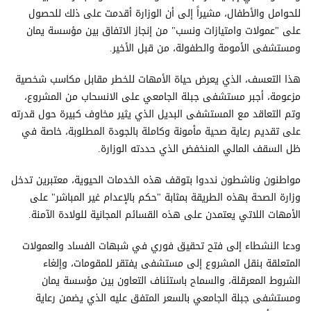
للحوامل والأطفال، مشيراً إلى أن الوزارة أقدمت على ذلك للحصول
على "عمولات وامتيازات ونسب" من إنجاز الاتفاق بين مؤسسة يمان
ومستشفى الأمومة والطفولة، من قبل الأخير.
هذا التعسف، الذي يعرض حياة الأمهات للخطر مقابل مكاسب شخصية
مزعومة، أجبر مستشفى جبلة الجامعي على الانسحاب من المشروع،
وتم التعاقد مع المستشفى البديل الذي يثير مخاوف كبيرة حول قدرته
على تقديم رعاية صحية مأمونة وكاملة بالجودة المطلوبة، خاصة في
ظل السقف المالي المنخفض الذي حددته الوزارة.
مواطنون وناشطون نددوا بتوقف هذه الخدمات الحيوية، معتبرين تدخل
وزارة الصحة بهذه الطريقة بمثابة "حكم بالإعدام غير المباشر" على
الأمهات اللاتي يعتمدن على هذه القسائم المجانية للولادة الآمنة.
ودعا النشطاء إلى فتح تحقيق فوري في شبهات الفساد والعمولات
المتعلقة بنقل المشروع إلى مستشفى يفتقر للمقومات، وإلغاء
الشروط المعرقلة، والسماح باستئناف التعاون بين مؤسسة يمان
ومستشفى جبلة الجامعي بالسعر المتفق عليه الذي يضمن رعاية