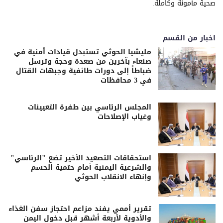
صحية مأمونة وكاملة.
اخبار من القسم
مليشيا الحوثي تستبدل قيادات أمنية في
صنعاء بآخرين من صعدة وحجة وترسل
ضباطاً إلى دورات طائفية وجبهات القتال
في 3 محافظات
المجلس الرئاسي بين طفرة التعيينات
وغياب الإصلاحات
استحقاقات التصعيد الأخير تضع "الرئاسي"
والشرعية اليمنية أمام حتمية الحسم
وإنهاء الانقلاب الحوثي
تقرير أممي يفند مزاعم احتجاز سفن الغذاء
والأدوية لأربعة أشهر قبل دخول اليمن