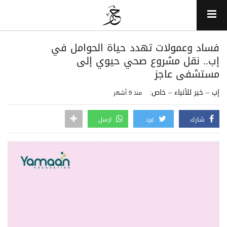
فساد وعمولات تهدد حياة الحوامل في
إب.. نقل مشروع صحي حيوي إلى
مستشفى عاجز
إب – خبر للأنباء – خاص:
منذ 9 أشهر
شارك
غرد
ارسل