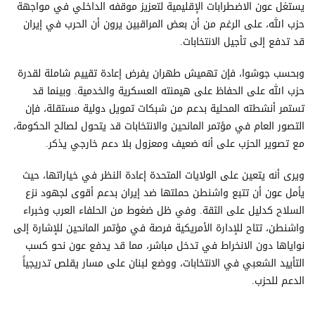
يستغل عون الاضطرابات الإقليمية لتعزيز موقفه الداخلي في مواجهة
حزب الله، على الرغم من أن بعض المراقبين يرون أن الحرب في إيران
قد تدفع إلى تأجيل الانتخابات.
وبحسب جوشوا، فإن تهميش طهران يفرض إعادة تقييم شاملة لقدرة
حزب الله على الحفاظ على هيمنته العسكرية والخدمية. وبينما قد
تستمر أنشطته المحلية بدعم من شبكات تمويل دولية مستقلة، فإن
التصور العام في مؤتمر المانحين والانتخابات قد يتحول لصالح الحكومة،
مع تصوير الحزب على أنه ضعيف ومعزول بلا دعم خارجي يذكر.
ويرى أنه يتعين على الولايات المتحدة إعادة النظر في خياراتها، حيث
يأمل عون أن تتبع واشنطن حملتها ضد إيران بدعم أقوى لجهود نزع
السلاح كدليل على الثقة. وفي ظل ضغوط من الحلفاء العرب وخبراء
واشنطن، تتاح للإدارة الأمريكية فرصة في مؤتمر المانحين للإشارة إلى
نواياها دون الانخراط في تدخل مباشر، مما قد يدفع عون نحو كسب
التأييد الشعبي في الانتخابات، ووضع لبنان على مسار يقلص تدريجياً
الدعم للحزب.