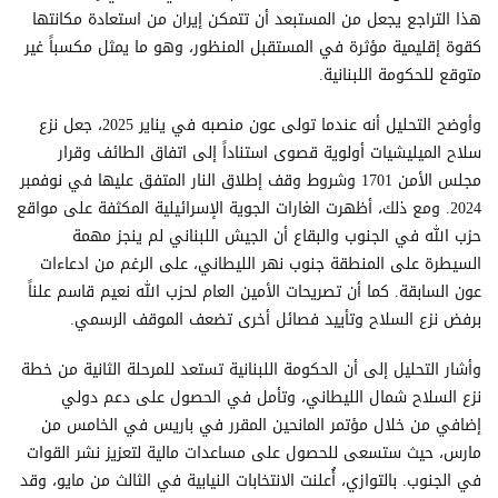
هذا التراجع يجعل من المستبعد أن تتمكن إيران من استعادة مكانتها
كقوة إقليمية مؤثرة في المستقبل المنظور، وهو ما يمثل مكسباً غير
متوقع للحكومة اللبنانية.
وأوضح التحليل أنه عندما تولى عون منصبه في يناير 2025، جعل نزع
سلاح الميليشيات أولوية قصوى استناداً إلى اتفاق الطائف وقرار
مجلس الأمن 1701 وشروط وقف إطلاق النار المتفق عليها في نوفمبر
2024. ومع ذلك، أظهرت الغارات الجوية الإسرائيلية المكثفة على مواقع
حزب الله في الجنوب والبقاع أن الجيش اللبناني لم ينجز مهمة
السيطرة على المنطقة جنوب نهر الليطاني، على الرغم من ادعاءات
عون السابقة. كما أن تصريحات الأمين العام لحزب الله نعيم قاسم علناً
برفض نزع السلاح وتأييد فصائل أخرى تضعف الموقف الرسمي.
وأشار التحليل إلى أن الحكومة اللبنانية تستعد للمرحلة الثانية من خطة
نزع السلاح شمال الليطاني، وتأمل في الحصول على دعم دولي
إضافي من خلال مؤتمر المانحين المقرر في باريس في الخامس من
مارس، حيث ستسعى للحصول على مساعدات مالية لتعزيز نشر القوات
في الجنوب. بالتوازي، أُعلنت الانتخابات النيابية في الثالث من مايو، وقد