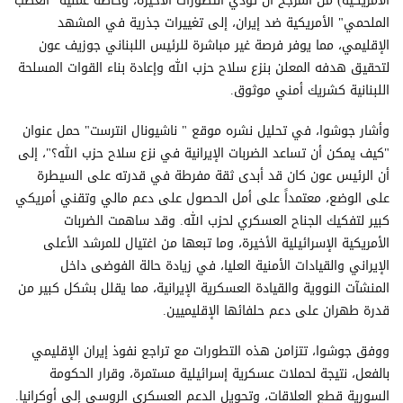
الأمريكية) من المرجح أن تؤدي التطورات الأخيرة، وخاصة عملية "الغضب
الملحمي" الأمريكية ضد إيران، إلى تغييرات جذرية في المشهد
الإقليمي، مما يوفر فرصة غير مباشرة للرئيس اللبناني جوزيف عون
لتحقيق هدفه المعلن بنزع سلاح حزب الله وإعادة بناء القوات المسلحة
اللبنانية كشريك أمني موثوق.
وأشار جوشوا، في تحليل نشره موقع " ناشيونال انترست" حمل عنوان
"كيف يمكن أن تساعد الضربات الإيرانية في نزع سلاح حزب الله؟"، إلى
أن الرئيس عون كان قد أبدى ثقة مفرطة في قدرته على السيطرة
على الوضع، معتمداً على أمل الحصول على دعم مالي وتقني أمريكي
كبير لتفكيك الجناح العسكري لحزب الله. وقد ساهمت الضربات
الأمريكية الإسرائيلية الأخيرة، وما تبعها من اغتيال للمرشد الأعلى
الإيراني والقيادات الأمنية العليا، في زيادة حالة الفوضى داخل
المنشآت النووية والقيادة العسكرية الإيرانية، مما يقلل بشكل كبير من
قدرة طهران على دعم حلفائها الإقليميين.
ووفق جوشوا، تتزامن هذه التطورات مع تراجع نفوذ إيران الإقليمي
بالفعل، نتيجة لحملات عسكرية إسرائيلية مستمرة، وقرار الحكومة
السورية قطع العلاقات، وتحويل الدعم العسكري الروسي إلى أوكرانيا.