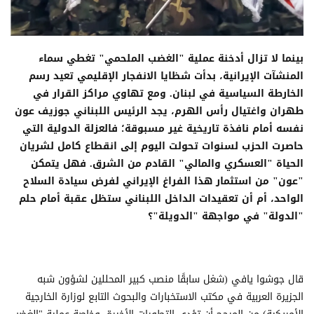
بينما لا تزال أدخنة عملية "الغضب الملحمي" تغطي سماء
المنشآت الإيرانية، بدأت شظايا الانفجار الإقليمي تعيد رسم
الخارطة السياسية في لبنان. ومع تهاوي مراكز القرار في
طهران واغتيال رأس الهرم، يجد الرئيس اللبناني جوزيف عون
نفسه أمام نافذة تاريخية غير مسبوقة؛ فالعزلة الدولية التي
حاصرت الحزب لسنوات تحولت اليوم إلى انقطاع كامل لشريان
الحياة "العسكري والمالي" القادم من الشرق. فهل يتمكن
"عون" من استثمار هذا الفراغ الإيراني لفرض سيادة السلاح
الواحد، أم أن تعقيدات الداخل اللبناني ستظل عقبة أمام حلم
"الدولة" في مواجهة "الدويلة"؟
قال جوشوا يافي (شغل سابقًا منصب كبير المحللين لشؤون شبه
الجزيرة العربية في مكتب الاستخبارات والبحوث التابع لوزارة الخارجية