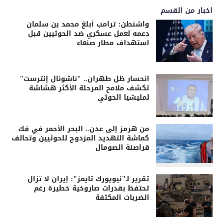
اخبار من القسم
واشنطن: ترامب أبلغ محمد بن سلمان
دعمه لعمل عسكري ضد الحوثيين قبل
استهداف مطار صنعاء
انحسار ظل طهران.. "ناشونال إنترست"
تكشف ملامح المرحلة الأكثر هشاشة
لمليشيا الحوثي
من هرمز إلى عدن.. البحر الأحمر في فك
كماشة التهديد المزدوج للحوثيين وتحالف
قراصنة الصومال
تقرير لـ"نيويورك تايمز": إيران لا تزال
تحتفظ بقدرات صاروخية خطيرة رغم
الضربات المكثفة