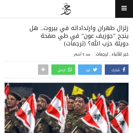
زلزال طهران وارتداداته في بيروت.. هل
ينجح "جوزيف عون" في طي صفحة
دويلة حزب الله؟ (ترجمات)
خبر للأنباء ـ ترجمات:
منذ 5 أشهر
شارك
غرد
ارسل