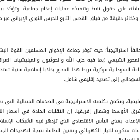
تيلائه على حقول نفط وتنفيذه عمليات إعدام جماعية. وتؤكد بيا
 وذخائر دقيقة من فيلق القدس التابع للحرس الثوري الإيراني عبر 
اً استراتيجياً؛ حيث توفر جماعة الإخوان المسلمين القوة البش
المحور الشيعي (بما فيه حزب الله والحوثيون والميليشيات العراق
اعة السودانية مركزية تربط هذا المحور بخلايا إسلامية سنية تمتد
 السوداني إلى تهديد إقليمي شامل.
ليمية، وتكمن تكلفته الاستراتيجية في الصدمات المتتالية التي ت
ق الأوسط وشمال إفريقيا. إن التقلبات الحادة في أسعار ال
إمداد، يغذي اليأس الاقتصادي الذي تزدهر فيه الشبكات الإسلام
ات متكررة للتيار الكهربائي وتقنين للطاقة نتيجة لتهديدات الجم