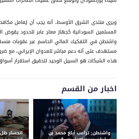
لميناء بورتسودان وتوسع نطاق عمليات الطائرات المسيرة 
ويرى منتدى الشرق الأوسط، أنه يجب أن يُعامل مكافحة
المسلمين السودانية كجهاز معادٍ عابر للحدود يقوض ال
واشنطن في التفكيك المالي الحاسم عبر عقوبات منسقة
مستهدف على أنه دعم مباشر للعدوان الإيراني، مع ضرور
هذه الشبكات هو السبيل الوحيد لتحقيق استقرار أسواق
اخبار من القسم
واشنطن: ترامب أبلغ محمد بن
انحسار ظل 