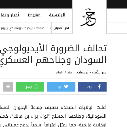
الرئيسية
English
أخبار وتقار
حمزة عبد الكريم على أعتاب يو
آخر الاخبار
صفقة تاريخية: ديوماندي يتربع ع
اليونيسف: 300 طفل قتيل في غزة خلال 300 يوم من وقف إطلاق النار
تحالف الضرورة الأيديولوجي
ديوماندي يقتحم قائمة أغلى صف
i Mosque During Friday Prayers
السودان وجناحهم العسكري جز
Cloudflare تطلق Kitesurf: متصفح خفيف للوكلاء الأذكياء
خبر للأنباء - ترجمات:
منذ 4 أشهر
شارك
غرد
ارسل
أعلنت الولايات المتحدة تصنيف جماعة الإخوان المسل
السودانية، وجناحها المسلح "لواء براء بن مالك"، كمن
إرهابية عالمية، مما يمثل اعترافاً رسمياً بدمج عملياتي