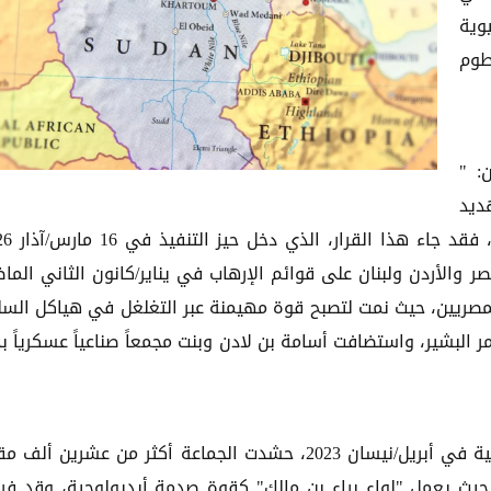
وية
طوم
: "
ديد
 والأردن ولبنان على قوائم الإرهاب في يناير/كانون الثاني الما
المصريين، حيث نمت لتصبح قوة مهيمنة عبر التغلغل في هياكل الس
قيادة حسن الترابي وعمر البشير، واستضافت أسامة بن لادن وبنت مجمعاً صناعياً عسكرياً 
وقال منتدى الشرق الأوسط، إنه مع اندلاع الحرب الأهلية في أبريل/نيسان 2023، حشدت الجماعة أكثر من عشرين 
حيث يعمل "لواء براء بن مالك" كقوة صدمة أيديولوجية، وقد ف