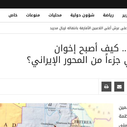
ير
رياضة
شؤون دولية
محليات
منوعات
خاص
م تاريخي مع برشلونة: فرصة ذهبية للتألق
لى عرش أغلى اللاعبين الأفارقة بانتقاله لريال مدريد
.. كيف أصبح إخوان
قات الشباب في التاريخ.. تعرف على القائمة الكاملة
Yemeni National Fatally Stabbed in Somal
ءاً من المحور الإيراني؟
مين
ظمة
 سني