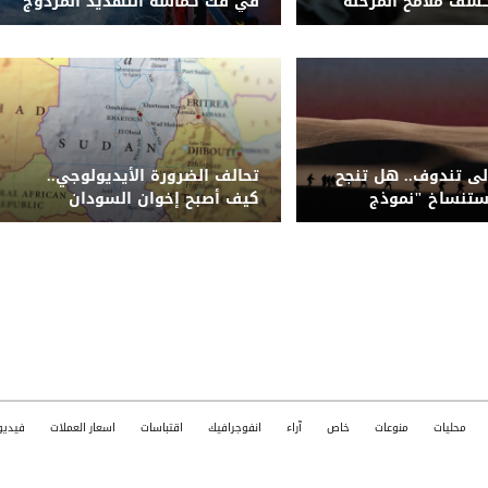
شف ملامح المرحلة
في فك كماشة التهديد المزدوج
شة لمليشيا الحوثي
للحوثيين وتحالف قراصنة الصومال
لى تندوف.. هل تنجح
تحالف الضرورة الأيديولوجي..
ستنساخ "نموذج
كيف أصبح إخوان السودان
مال إفريقيا؟
وجناحهم العسكري جزءاً من
المحور الإيراني؟
محليات
منوعات
خاص
آراء
انفوجرافيك
اقتباسات
اسعار العملات
فيديو