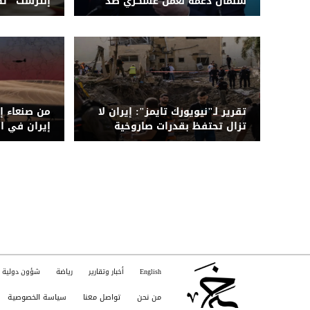
سلمان دعمه لعمل عسكري ضد
إنترست" تك
الحوثيين قبل استهداف مطار
الأكثر هشا
صنعاء
تقرير لـ"نيويورك تايمز": إيران لا
من صنعاء إ
تزال تحتفظ بقدرات صاروخية
إيران في ا
خطيرة رغم الضربات المكثفة
الحوثي" بش
English
أخبار وتقارير
رياضة
شؤون دولية
من نحن
تواصل معنا
سياسة الخصوصية