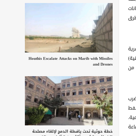
نات
طرق
رية
ية)
Houthis Escalate Attacks on Marib with Missiles
and Drones
 من
ضرب
نفط
ية.
اعة
خطة حوثية تحت يافطة الدمج لإلغاء مصلحة