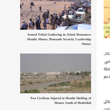
Armed Tribal Gathering in Arhab Denounces
Houthi Abuses, Demands Security Leadership
Ouster
العالمي لأمن الطاقة" (ترجمته إلى العربية وكالة خبر)، فقد جاء هذا القرار، الذي دخل حيز التنفيذ في 16 مارس/آذار 2026،
ضي.
لطة
بدعم
Two Civilians Injured in Houthi Shelling of
ألف مقاتل
Homes South of Hodeidah
رضت