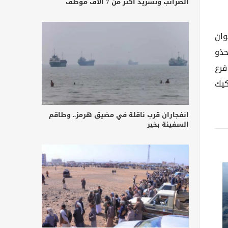
الضرائب وتشريد أكثر من 7 آلاف موظف
وان
حذو
فرع
كيك
انفجاران قرب ناقلة في مضيق هرمز.. وطاقم
السفينة بخير