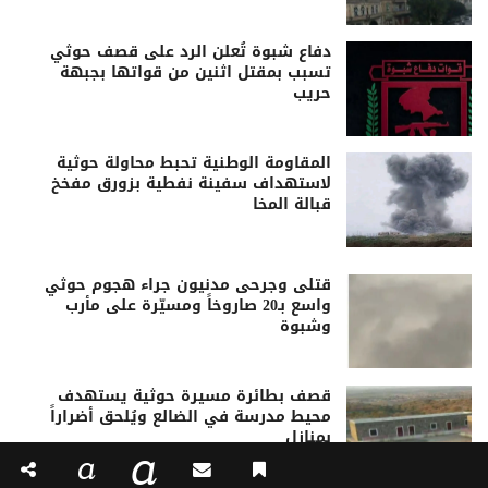
دفاع شبوة تُعلن الرد على قصف حوثي
تسبب بمقتل اثنين من قواتها بجبهة
حريب
المقاومة الوطنية تحبط محاولة حوثية
لاستهداف سفينة نفطية بزورق مفخخ
قبالة المخا
قتلى وجرحى مدنيون جراء هجوم حوثي
واسع بـ20 صاروخاً ومسيّرة على مأرب
وشبوة
قصف بطائرة مسيرة حوثية يستهدف
محيط مدرسة في الضالع ويُلحق أضراراً
بمنازل
a
a