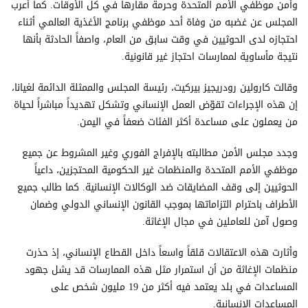
وأمن موظفي الأمم المتحدة وحرمة مقارها في كل الأوقات. كما أعرب
المجلس عن غضبه من وفاة أحد موظفي برنامج الأغذية العالمي أثناء
احتجازه لدى الحوثيين في وقت سابق من العام، واصفاً الحادثة بأنها
نتيجة مأساوية لممارسات احتجاز غير قانونية.
وقالت كارولين رودريجيز بيركيت، رئيسة المجلس والممثلة الدائمة لغيانا،
إن هذه الإجراءات تقوّض العمل الإنساني وتشكل تهديداً مباشراً لحياة
من يعملون على مساعدة أكثر الفئات ضعفاً في اليمن.
وجدد مجلس الأمن مطالبته بالإفراج الفوري وغير المشروط عن جميع
موظفي الأمم المتحدة والمنظمات غير الحكومية المحتجزين، داعياً
الحوثيين إلى وقف المضايقات ضد الوكالات الإنسانية. كما طالب جميع
الأطراف باحترام التزاماتها بموجب القانون الإنساني الدولي وضمان
وصول آمن للعاملين في مجال الإغاثة.
وأثارت هذه الاعتقالات قلقاً واسعاً داخل القطاع الإنساني، إذ حذرت
منظمات الإغاثة من أن استمرار مثل هذه الممارسات قد يشل جهود
المساعدات في بلد يعتمد فيه أكثر من 19 مليون شخص على
المساعدات الإنسانية.