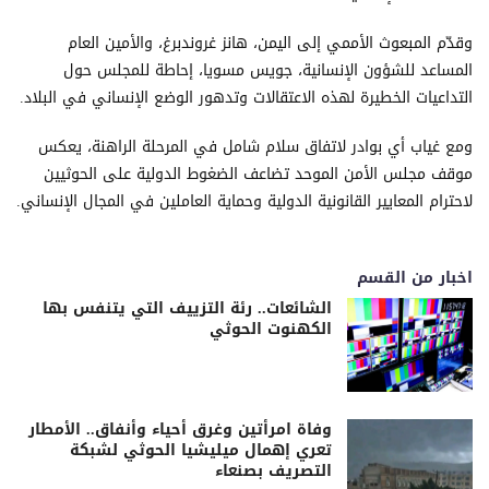
وقدّم المبعوث الأممي إلى اليمن، هانز غروندبرغ، والأمين العام
المساعد للشؤون الإنسانية، جويس مسويا، إحاطة للمجلس حول
التداعيات الخطيرة لهذه الاعتقالات وتدهور الوضع الإنساني في البلاد.
ومع غياب أي بوادر لاتفاق سلام شامل في المرحلة الراهنة، يعكس
موقف مجلس الأمن الموحد تضاعف الضغوط الدولية على الحوثيين
لاحترام المعايير القانونية الدولية وحماية العاملين في المجال الإنساني.
اخبار من القسم
الشائعات.. رئة التزييف التي يتنفس بها
الكهنوت الحوثي
وفاة امرأتين وغرق أحياء وأنفاق.. الأمطار
تعري إهمال ميليشيا الحوثي لشبكة
التصريف بصنعاء