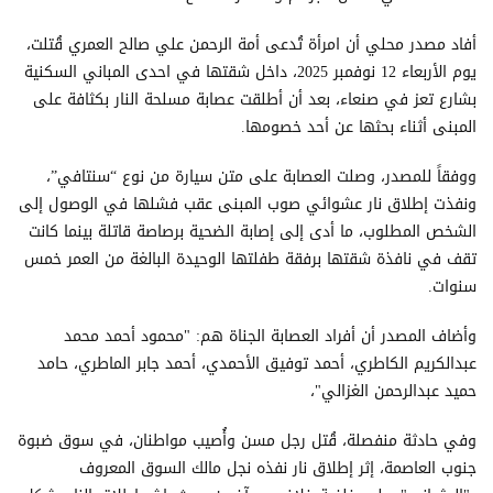
أفاد مصدر محلي أن امرأة تُدعى أمة الرحمن علي صالح العمري قُتلت،
يوم الأربعاء 12 نوفمبر 2025، داخل شقتها في احدى المباني السكنية
بشارع تعز في صنعاء، بعد أن أطلقت عصابة مسلحة النار بكثافة على
المبنى أثناء بحثها عن أحد خصومها.
ووفقاً للمصدر، وصلت العصابة على متن سيارة من نوع “سنتافي”،
ونفذت إطلاق نار عشوائي صوب المبنى عقب فشلها في الوصول إلى
الشخص المطلوب، ما أدى إلى إصابة الضحية برصاصة قاتلة بينما كانت
تقف في نافذة شقتها برفقة طفلتها الوحيدة البالغة من العمر خمس
سنوات.
وأضاف المصدر أن أفراد العصابة الجناة هم: "محمود أحمد محمد
عبدالكريم الكاطري، أحمد توفيق الأحمدي، أحمد جابر الماطري، حامد
حميد عبدالرحمن الغزالي"،
وفي حادثة منفصلة، قُتل رجل مسن وأُصيب مواطنان، في سوق ضبوة
جنوب العاصمة، إثر إطلاق نار نفذه نجل مالك السوق المعروف