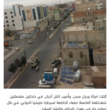
قُتلت امرأة ورجل مسن، وأُصيب اثنان آخران، في حادثتين منفصلتين
شهدتهما العاصمة صنعاء الخاضعة لسيطرة مليشيا الحوثي، في ظل
تصاعد حاد في معدل الجرائم وانتشار السلاح.