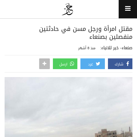
مقتل امرأة ورجل مسن في حادثتين
منفصلين بصنعاء
صنعاء- خبر للانباء:
منذ 8 أشهر
شارك
غرد
ارسل