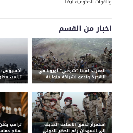
والقوات الحكومية أيضا.
اخبار من القسم
المغرب: لسنا "شرطي" أوروبا في
أكسيوس: م
الهجرة وندعو لشراكة متوازنة
ترامب مخا
واسعة على 
استمرار تدفق الأسلحة الحديثة
ترامب يعلن ا
إلى السودان رغم الحظر الدولي
سلاح حماس 