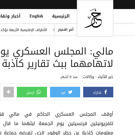
الرئيسية
English
أخبار وتقار
خطة حوثية تحت يافطة الدمج لإلغاء 
الأطراف الإقليمية الأربعة تؤك
آخر الاخبار
طرابزون سبور التركي يعلن ضم 
مالي: المجلس العسكري يوق
العثور على امرأة مقتولة في 
ter to Boost Financial Stability
لاتهامهما ببث تقارير كاذبة
المركزي اليمني يطلق سجلاً موحد
خبر للأنباء - وكالات:
منذ 8 أشهر
شارك
غرد
ارسل
أوقف المجلس العسكري الحاكم في مالي قنات
تلفزيونيتين فرنسيتين يوم الجمعة لبثهما ما قال إ
معلومات كاذبة عن حظر الوقود الذي تفرضه جماعة ن