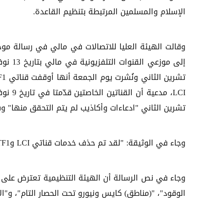
الإسلام والمسلمين المرتبطة بتنظيم القاعدة.
وقالت الهيئة العليا للاتصالات في مالي في رسالة مو
إلى موزعي القنوات التلفزيو
LCI، مدعية أن القناتين الخا
تشرين الثاني "ادعاءات وأكاذيب لم يتم التحقق منها" و
وجاء في الوثيقة: "لقد تم حذف خدمات قناتي LCI وTF1 التلفزيونيتيْن من باقاتكم حتى إشعار آخر".
وجاء في نص الرسالة أن الهيئة التنظيمية تعترض على ث
الوقود"، "(مناطق) كايس ونيورو تحت الحصار التام"، و"ا