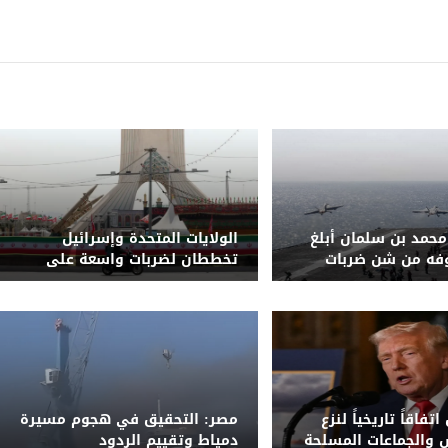
حمد بن سلمان أبلغ
الولايات المتحدة وإسرائيل
وفه من شن ضربات
تخططان لضربات واسعة على
إيران
البنية التحتية للطاقة الإيرانية
تفاقاً تاريخياً لنزع
مصر: التحقيق في هجوم مسيرة
والجماعات المسلحة
دمياط وتقييم الردود