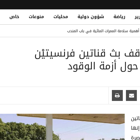
ير
رياضة
شؤون دولية
محليات
منوعات
خاص
مصلحة الضرائب وتشريد أكثر من 7 آلاف موظف
د أهمية سلامة الممرات المائية في باب المندب
محمد صلاح.. ومباريات قوية تنتظره
ف بث قناتين فرنسيتيْن
منطقة هجدة بتعز
Yemen Central Bank Launches Unified Default Regis
 حول أزمة الوقود
اً للمتعثرين لتعزيز الاستقرار المالي والحد من المخاطر الائتمانية
ين
نها
صرة