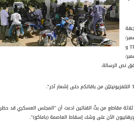
جهة
نية في مالي بتاريخ 13 نوفمبر/
تشرين الثاني ونُشرت يوم الجمعة أنها أوقفت قناتي TF1 و
صتين قدّمتا في تاريخ 9 نوفمبر/
فق نص الرسالة.
لاثة مقاطع من بثّ القناتين ادعت أن "المجلس العسكري قد حظر 
لإرهابيون الآن على وشك إسقاط العاصمة (باماكو)".