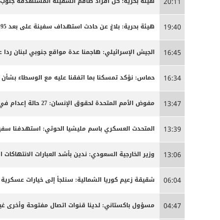
هيئة بحرية: كل أفراد طاقم السفينة المستهدفة جنوب
20:11
هيئة بحرية: بلاغ عن حادث استهداف سفينة على بعد 95 ميلا جنوب شرق عدن
19:40
الجيش الإسرائيلي: هاجمنا عدة مواقع جنوبي لبنان ردا ع
16:45
حماس: نؤكد تمسكنا بما اتفقنا عليه مع الوسطاء بشأن
16:34
مفوض الأمم المتحدة لحقوق الإنسان: 27 حالة إعدام في إيران مرتبطة بالاحتجاجات التي شهدتها البلاد مطلع العام
13:47
المتحدث العسكري باسم مليشيا الحوثي: استهدفنا سفينة
13:39
وزير الخارجية السعودي: ندين بأشد العبارات الانتهاكات ا
13:06
شقيقة زعيم كوريا الشمالية: سنلجأ إلى خيارات عسكرية 
06:04
مسؤول باكستاني: لدينا قنوات اتصال مفتوحة وأخرى غير
04:47