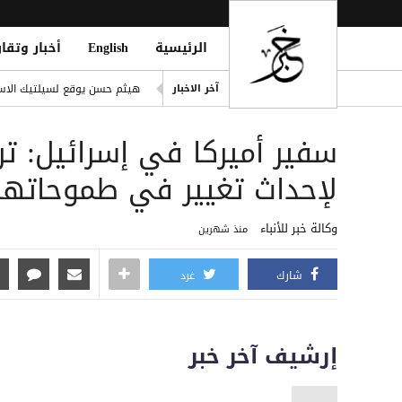
الرئيسية
English
أخبار وتقار
انفراد| مصادر تكشف مشاركة ع
هيثم حسن يوقع لسيلتيك الاسكت
آخر الاخبار
التحالف: هجوم حوثي يستهدف أعياناً مدنية
سفير أميركا في إسرائيل: تر
liation Against Houthi Attacks
الفرقة الثالثة في قوات الطوارئ
لإحداث تغيير في طموحاتها
اليونان تنقذ عشرات المهاجري
وكالة خبر للأنباء
منذ شهرين
شارك
غرد
إرشيف آخر خبر