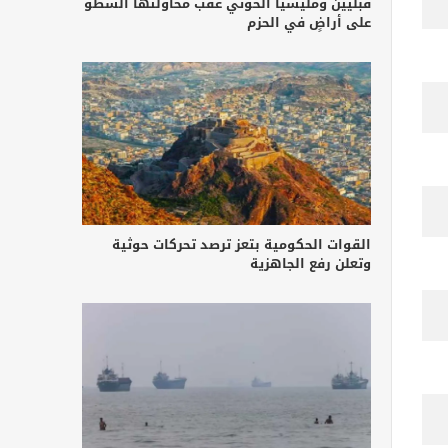
قبليين ومليشيا الحوثي عقب محاولتها السطو
على أراضٍ في الحزم
القوات الحكومية بتعز ترصد تحركات حوثية
وتعلن رفع الجاهزية