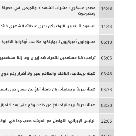
مصدر عسكري: عشرات الشهداء والجرحى ‏في حصيلة أو
14:48
وحضرموت
السعودية: تعيين اللواء ركن بحري عبدالله الشهري قائدا
14:43
مسؤولون أميركيون لـ بوليتكو: مكاسب أوكرانيا الأخيرة 
06:10
ترامب: كنا مستعدين للتحرك ضد إيران وما زلنا مستعدين
05:05
هيئة بريطانية: الناقلة والطاقم بخير ولا أضرار رغم دوي ا
03:46
هيئة بحرية بريطانية: ربان ناقلة أبلغ عن سماع دوي انفج
03:33
هيئة بحرية بريطانية: بلاغ عن حادث وقع على بعد 9 أميال بحرية جنوب شرق كمزار في سلطنة عمان
03:30
الرئيس الإيراني: التواصل مع المرشد صعب جدا في الوق
22:05