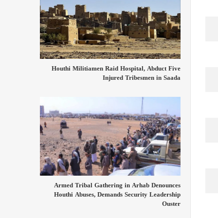
Houthi Militiamen Raid Hospital, Abduct Five
Injured Tribesmen in Saada
Armed Tribal Gathering in Arhab Denounces
Houthi Abuses, Demands Security Leadership
Ouster