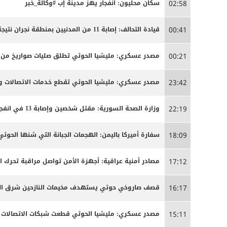
سكان محليون: انفجار يهز مدينة إب #وكالة_خبر
02:58
قيادة التحالف: إصابة 11 من المدنيين بمنطقة نجران نتيجة اعتداءات إرهابية حوثية
00:41
مصدر عسكري: مليشيا الحوثي تطلق صليات صواريخ من من
00:21
مصدر عسكري: مليشيا الحوثي تقطع خدمات الاتصالات وا
23:42
وزارة الصحة السورية: مقتل شخصين وإصابة 13 في انفجار مركبة بمدينة جرمانا قرب دمشق
22:19
سفارة أميركا باليمن: الهجمات الجبانة التي شنها الحو
18:09
مصادر أمنية عراقية: أجهزة الأمن تواصل مراقبة تحرك 
17:12
قصف صاروخي حوثي يستهدف مخيمات النازحين شرق الج
16:17
مصدر عسكري: مليشيا الحوثي قطعت شبكات الاتصالات الخ
15:11