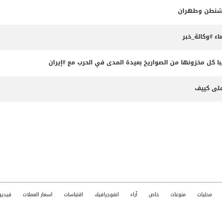
واشنطن وطهران
ء #وكالة_خبر
 كل مخزونها من الصواريخ بعيدة المدى في الحرب مع #إيران
محليات
منوعات
خاص
آراء
انفوجرافيك
اقتباسات
اسعار العملات
فيديو