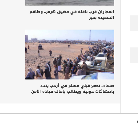
انفجاران قرب ناقلة في مضيق هرمز.. وطاقم
السفينة بخير
صنعاء.. تجمع قبلي مسلح في أرحب يندد
بانتهاكات حوثية ويطالب بإقالة قيادة الأمن