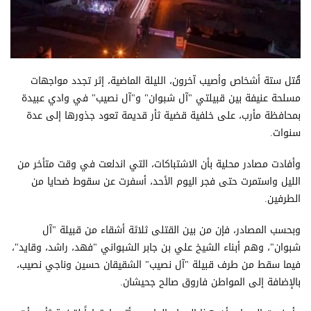
قُتل ستة أشخاص وأصيب آخرون، الليلة الماضية، إثر تجدد مواجهات
مسلحة عنيفة بين قبيلتي "آل شبوان" و"آل نصيب" في وادي عبيدة
بمحافظة مأرب، على خلفية قضية ثأر قديمة تعود جذورها إلى عدة
سنوات.
وأفادت مصادر محلية بأن الاشتباكات، التي اندلعت في وقت متأخر من
الليل واستمرت حتى فجر اليوم الأحد، أسفرت عن سقوط ضحايا من
الطرفين.
وبحسب المصادر، فإن من بين القتلى ثلاثة أشقاء من قبيلة "آل
شبوان"، وهم أبناء الشيخ علي بن جابر الشبواني "فهد، راشد، وقايد"،
فيما سقط من طرف قبيلة "آل نصيب" الشقيقان حسين وناجي نصيب،
بالإضافة إلى المواطن فاروق صالح جحيشان.