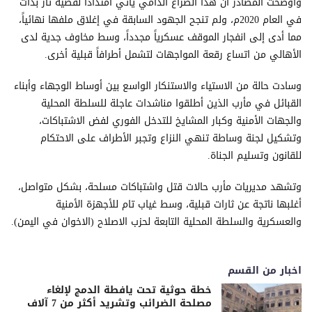
وأوضحت المصادر أن هذا الصراع الدامي يأتي امتداداً لقضية ثأر بدأت
في العام 2020م، ولم تنجح الجهود السابقة في إغلاق ملفها نهائياً،
مما أدى إلى انفجار الموقف عسكرياً مجدداً، وسط مخاوف جدية لدى
الأهالي من اتساع رقعة المواجهات لتشمل أطرافاً قبلية أخرى.
وسادت حالة من الاستياء والاستنكار الواسع بين أوساط الوجهاء وأبناء
القبائل في مأرب الذين أطلقوا مناشدات عاجلة للسلطة المحلية
والجهات الأمنية وكبار المشايخ للتدخل الفوري لفض الاشتباكات،
وتشكيل لجنة وساطة تنهي النزاع وتجبر الأطراف على الاحتكام
للقانون وتسليم الجناة.
وتشهد مديريات مأرب حالات قتل واشتباكات مسلحة، بشكل متواصل،
أغلبها ناتجة عن ثارات قبلية، وسط غياب تام للأجهزة الأمنية
والعسكرية والسلطة المحلية التابعة لحزب الاصلاح (الاخوان في اليمن).
اخبار من القسم
خطة حوثية تحت يافطة الدمج لإلغاء
مصلحة الضرائب وتشريد أكثر من 7 آلاف