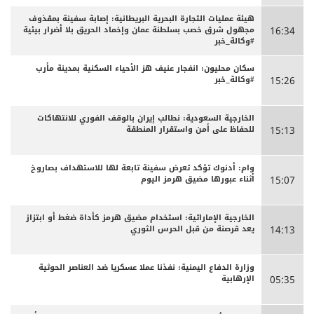
هيئة عمليات التجارة البحرية البريطانية: إصابة سفينة بمقذوف
مجهول شرق خصب بسلطنة عمان وإخماد الحريق بلا أضرار بيئية
16:34
#وكالة_خبر
سكان محليون: انفجار عنيف هز الأحياء السكنية بمدينة مأرب
#وكالة_خبر
15:26
الخارجية السعودية: نطالب إيران بالوقف الفوري للانتهاكات
للحفاظ على أمن واستقرار المنطقة
15:13
وام: أدنوك تؤكد تعرض سفينة تابعة لها للاستهداف بصاروخ
أثناء عبورها مضيق هرمز اليوم
15:07
الخارجية الإماراتية: استخدام مضيق هرمز كأداة ضغط أو ابتزاز
يعد قرصنة من قبل الحرس الثوري
14:13
وزارة الدفاع اليمنية: نفذنا عملا عسكريا ضد العناصر الحوثية
الإرهابية
05:35