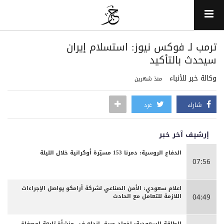
ترمب لـ فوكس نيوز: استسلام إيران
سيحدث بالتأكيد
وكالة خبر للأنباء
منذ شهرين
شارك
غرد
إرشيف آخر خبر
الدفاع الروسية: دمرنا 153 مسيّرة أوكرانية خلال الليلة
07:56
اعلام سعودي: الأمن الصناعي لشركة أرامكو يواصل الإجراءات
اللازمة للتعامل مع الحادث
04:49
الطاقة السعودية: إخماد حريق اندلع في منشأة تابعة لمصفاة