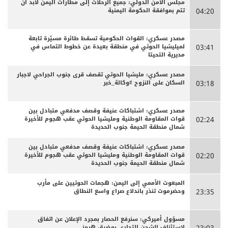
مجلس الأمن الدولي: جميع الرحلات إلى مطارات اليمن لابد أن
تتم بموافقة الحكومة اليمنية
04:20
مصدر عسكري: القوات الحكومية تسقط طائرة مسيّرة تابعة
لميليشيا الحوثي في منطقة بعيدة عن خطوط التماس في
03:41
مديرية التحيتا
مصدر عسكري: مليشيا الحوثي تقصف قرى جنوب الجراحي لاجبار
السكان على النزوح #وكالة_خبر
03:18
مصدر عسكري: اشتباكات عنيفة وقصف مدفعي متبادل بين
قوات المقاومة الوطنية ومليشيا الحوثي عقب هجوم للأخيرة
02:24
شمال منطقة الحيمة جنوب الحديدة
مصدر عسكري: اشتباكات عنيفة وقصف مدفعي متبادل بين
قوات المقاومة الوطنية ومليشيا الحوثي عقب هجوم للأخيرة
02:20
شمال منطقة الحيمة جنوب الحديدة
المبعوث الأممي إلى اليمن: هجمات الحوثيين على مأرب
وحضرموت تنذر باندلاع صراع واسع النطاق
23:35
مسؤول أميركي: سنرفع الحصار بمجرد الإعلان عن اتفاق
لاستئناف الشحن التجاري بمضيق هرمز