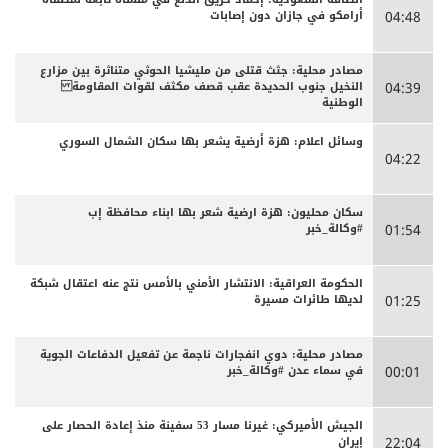
أرامكو في جازان دون إصابات
04:48
مصادر محلية: جثث قتلى من مليشيا الحوثي متناثرة بين مزارع
النخيل جنوب الحديدة عقب قصف مكثف لقوات المقاومة
04:39
الوطنية
وسائل اعلام: هزة أرضية يشعر بها سكان الشمال السوري
04:22
سكان محليون: هزة ارضية شعر بها ابناء محافظة إب
#وكالة_خبر
01:54
الحكومة العراقية: الانتشار الأمني بالأمس نتج عنه اعتقال شبكة
لديها طائرات مسيرة
01:25
مصادر محلية: دوي انفجارات ناجمة عن تفعيل الدفاعات الجوية
في سماء عدن #وكالة_خبر
00:01
الجيش الأميركي: غيرنا مسار 53 سفينة منذ إعادة الحصار على
إيران
22:04