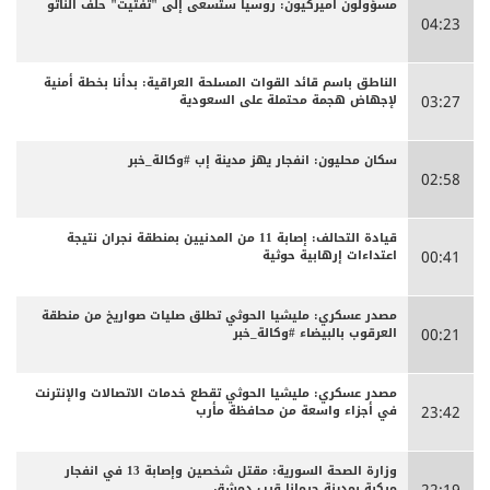
مسؤولون أميركيون: روسيا ستسعى إلى "تفتيت" حلف الناتو
04:23
الناطق باسم قائد القوات المسلحة العراقية: بدأنا بخطة أمنية
لإجهاض هجمة محتملة على السعودية
03:27
سكان محليون: انفجار يهز مدينة إب #وكالة_خبر
02:58
قيادة التحالف: إصابة 11 من المدنيين بمنطقة نجران نتيجة
اعتداءات إرهابية حوثية
00:41
مصدر عسكري: مليشيا الحوثي تطلق صليات صواريخ من منطقة
العرقوب بالبيضاء #وكالة_خبر
00:21
مصدر عسكري: مليشيا الحوثي تقطع خدمات الاتصالات والإنترنت
في أجزاء واسعة من محافظة مأرب
23:42
وزارة الصحة السورية: مقتل شخصين وإصابة 13 في انفجار
مركبة بمدينة جرمانا قرب دمشق