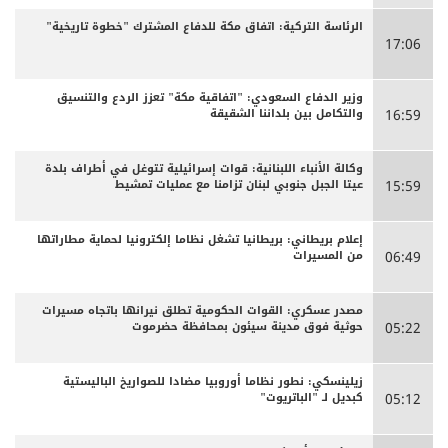
الرئاسة التركية: اتفاق مكة للدفاع المشترك "خطوة تاريخية"
17:06
وزير الدفاع السعودي: "اتفاقية مكة" تعزز الردع والتنسيق
والتكامل بين بلداننا الشقيقة
16:59
وكالة الأنباء اللبنانية: قوات إسرائيلية تتوغل في أطراف بلدة
عيتا الجبل جنوبي لبنان تزامنا مع عمليات تمشيط
15:59
إعلام بريطاني: بريطانيا تشغل نظاما إلكترونيا لحماية مطاراتها
من المسيرات
06:49
مصدر عسكري: القوات الحكومية تطلق نيرانها باتجاه مسيرات
حوثية فوق مدينة سيئون بمحافظة حضرموت
05:22
زيلينسكي: نطور نظاما أوروبيا مضادا للصواريخ الباليستية
كبديل لـ "الباتريوت"
05:12