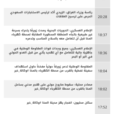
رئاسة وزراء العراق: الزيدي أكد لرئيس الاستخبارات السعودي
الحرص على ترسيخ العلاقات
20:28
الإعلام العسكري: الدوريات البحرية رصدت زورقًا يتحرك بسرعة
غير طبيعية باتجاه المنطقة المحظورة المقابلة لمحطة كهرباء
18:37
المخا قبل أن تتعامل معه بالسلاح المناسب وتدمره
الإعلام العسكري: جميع وحدات قوات المقاومة الوطنية في
جاهزية عالية للتعامل مع أي تهديد يأتي من قبل العدو الحوثي
18:36
في البر أو البحر
المقاومة الوطنية تدمر زورقاً حوثياً مفخخاً حاول استهداف
سفينة نفطية بالقرب من محطة الكهرباء بالمخا #وكالة_خبر
18:04
مصادر محلية: سقوط صاروخ حوثي على هنجر مدني بساحل
المخا بالقرب من محطة الكهرباء #وكالة_خبر
18:02
سكان محليون: انفجار يهز مدينة المخا #وكالة_خبر
17:52