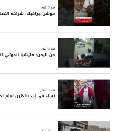
منذ 3 أشهر
موشن جرافيك: شراكة الاصلا
منذ 3 أشهر
من اليمن: مليشيا الحوثي ت
منذ 4 أشهر
نساء في إب ينتظرن امام اح