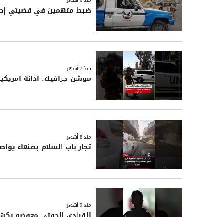
منذ 6 أشهر
ضبط متهمين في قضيتي إطلاق 
منذ 7 أشهر
موشن جرافيك: ادانة امريكي
منذ 8 أشهر
تجار باب السلام بصنعاء يواص
منذ 9 أشهر
القيادي الحوثي معوضه يكشف 