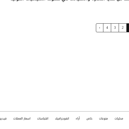
›
4
3
2
محليات
منوعات
خاص
آراء
انفوجرافيك
اقتباسات
اسعار العملات
فيديو