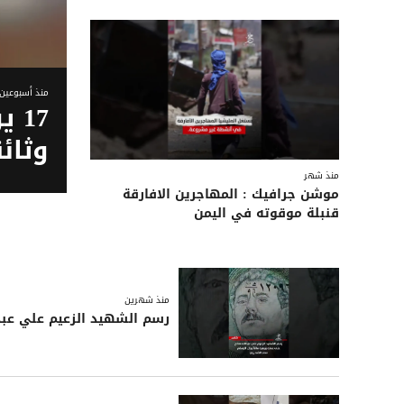
منذ أسبوعين
وثائ
منذ شهر
موشن جرافيك : المهاجرين الافارقة
قنبلة موقوته في اليمن
منذ شهرين
رسم الشهيد الزعيم علي عبدا