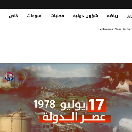
ير
رياضة
شؤون دولية
محليات
منوعات
خاص
بضم نجوم أوروبا الكبار
Explosions Near Tanker
رمز.. وطاقم السفينة بخير
مصلحة الضرائب وتشريد أكثر من 7 آلاف موظف
د أهمية سلامة الممرات المائية في باب المندب
محمد صلاح.. ومباريات قوية تنتظره