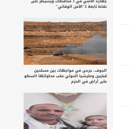
جهازه الأمني في 3 محافظات ويسيطر على
نقاط تابعة لـ"الأمن الوقائي"
الجوف.. جرحى في مواجهات بين مسلحين
قبليين ومليشيا الحوثي عقب محاولتها السطو
على أراضٍ في الحزم