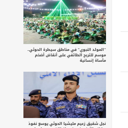
"المولد النبوي" في مناطق سيطرة الحوثي..
موسم للتربح الطائفي على أنقاض أضخم
مأساة إنسانية
نجل شقيق زعيم مليشيا الحوثي يوسع نفوذ