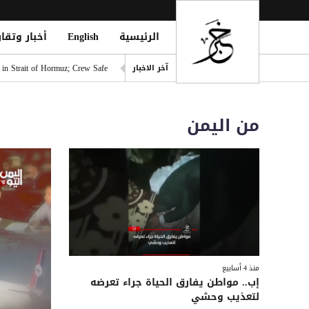
الرئيسية
English
أخبار وتقار
الدوري التركي يشعل الميركاتو 
 in Strait of Hormuz; Crew Safe
آخر الاخبار
انفجاران قرب ناقلة في مضيق ه
خطة حوثية تحت يافطة الدمج لإلغاء 
من اليمن
الأطراف الإقليمية الأربعة تؤك
طرابزون سبور التركي يعلن ضم 
منذ 4 أسابيع
إب.. مواطن يفارق الحياة جراء تعرضه
لتعذيب وحشي