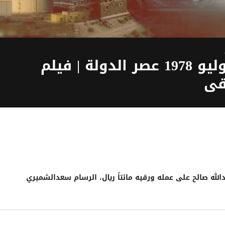
17 يوليو 1978 عصر الدولة | فيلم
قى
لله صالح على عمله ورقيه مائتاً ريال، الرسام سعدالشميري