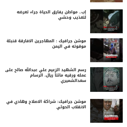
إب.. مواطن يفارق الحياة جراء تعرضه
لتعذيب وحشي
موشن جرافيك : المهاجرين الافارقة قنبلة
موقوته في اليمن
رسم الشهيد الزعيم علي عبدالله صالح على
عمله ورقيه مائتاً ريال، الرسام
سعدالشميري
موشن جرافيك: شراكة الاصلاح وهادي في
الانقلاب الحوثي