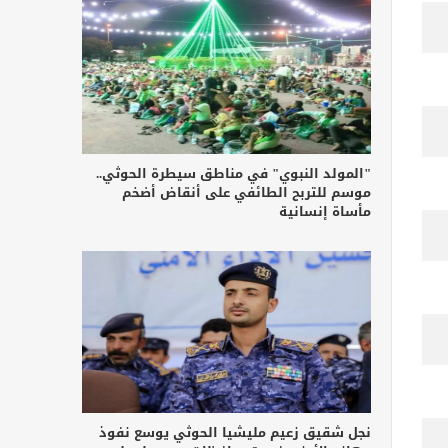
"المولد النبوي" في مناطق سيطرة الحوثي..
موسم للتربح الطائفي على أنقاض أضخم
مأساة إنسانية
نجل شقيق زعيم مليشيا الحوثي يوسع نفوذ