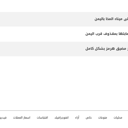
 ميناء المخا باليمن
إصابتها بمقذوف قرب اليمن
 فتح مضيق هرمز بشكل كامل
محليات
منوعات
خاص
آراء
انفوجرافيك
اقتباسات
اسعار العملات
فيديو