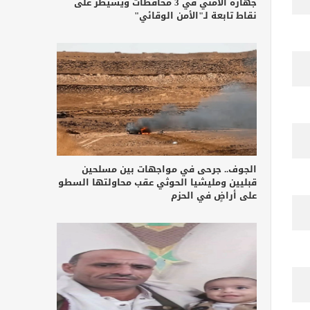
جهازه الأمني في 3 محافظات ويسيطر على
نقاط تابعة لـ"الأمن الوقائي"
الجوف.. جرحى في مواجهات بين مسلحين
قبليين ومليشيا الحوثي عقب محاولتها السطو
على أراضٍ في الحزم