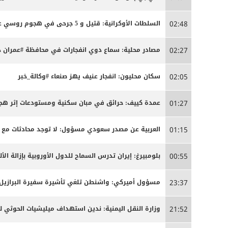
السلطات الأوكرانية: قتيل و 5 جرحى في هجوم روسي على كييف
02:48
مصادر محلية: سماع دوي انفجارات في محافظة #عمران د
02:27
سكان محليون: انفجار عنيف يهز صنعاء #وكالة_خبر
02:05
عمدة كييف: حرائق في مبان سكنية ومستودعات إثر ه
01:27
العربية عن مصدر سعودي مسؤول: لا توجد محادثات مع 
01:15
بلومبيرغ: إيران تدرس السماح للدول الأوروبية بإزالة ا
00:55
مسؤول أميركي: واشنطن تلغي تأشيرة سفيرة البرازيل 
23:37
وزارة النقل اليمنية: ندين استهداف ميليشيات الحوثي ل
21:52