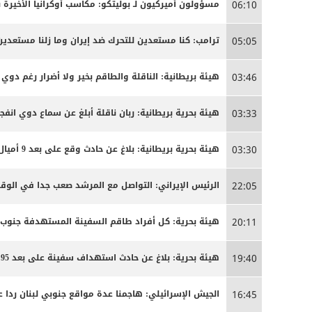
مسؤولون أميركيون لـ بوليتكو: مكاسب أوكرانيا الأخيرة 
06:10
ترامب: كنا مستعدين للتحرك ضد إيران وما زلنا مستعدين
05:05
هيئة بريطانية: الناقلة والطاقم بخير ولا أضرار رغم دوي ا
03:46
هيئة بحرية بريطانية: ربان ناقلة أبلغ عن سماع دوي انفج
03:33
هيئة بحرية بريطانية: بلاغ عن حادث وقع على بعد 9 أميال بحرية جنوب شرق كمزار في سلطنة عمان
03:30
الرئيس الإيراني: التواصل مع المرشد صعب جدا في الوق
22:05
هيئة بحرية: كل أفراد طاقم السفينة المستهدفة جنوب
20:11
هيئة بحرية: بلاغ عن حادث استهداف سفينة على بعد 95 ميلا جنوب شرق عدن
19:40
الجيش الإسرائيلي: هاجمنا عدة مواقع جنوبي لبنان ردا ع
16:45