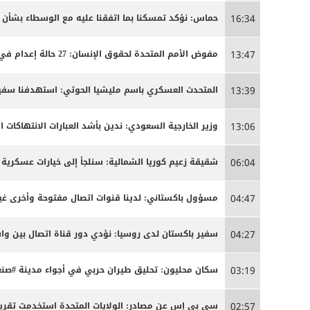
حماس: نؤكد تمسكنا بما اتفقنا عليه مع الوسطاء بشأن
16:34
مفوض الأمم المتحدة لحقوق الإنسان: 27 حالة إعدام في إيران مرتبطة بالاحتجاجات التي شهدتها البلاد مطلع العام
13:47
المتحدث العسكري باسم مليشيا الحوثي: استهدفنا سفينة
13:39
وزير الخارجية السعودي: ندين بأشد العبارات الانتهاكات ا
13:06
شقيقة زعيم كوريا الشمالية: سنلجأ إلى خيارات عسكرية 
06:04
مسؤول باكستاني: لدينا قنوات اتصال مفتوحة وأخرى غير
04:47
سفير باكستان لدى روسيا: نؤدي دور قناة اتصال بين 
04:27
سكان محليون: تحليق طيران حربي في أجواء مدينة #صنعا
03:19
سي بي إس عن مصادر: الولايات المتحدة استخدمت تقريبا
02:57