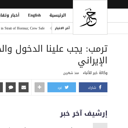
الرئيسية
English
أخبار وتقار
الدوري التركي يشعل الميركاتو 
آخر الاخبار
 in Strait of Hormuz; Crew Safe
انفجاران قرب ناقلة في مضيق ه
ترمب: يجب علينا الدخول وال
خطة حوثية تحت يافطة الدمج لإلغاء 
الأطراف الإقليمية الأربعة تؤك
الإيراني
طرابزون سبور التركي يعلن ضم 
وكالة خبر للأنباء
منذ شهرين
شارك
غرد
إرشيف آخر خبر