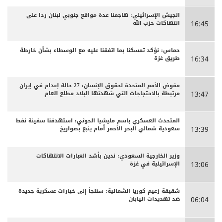
الجيش الإسرائيلي: هاجمنا عدة مواقع جنوبي لبنان ردا على
انتهاكات حزب الله
16:45
حماس: نؤكد تمسكنا بما اتفقنا عليه مع الوسطاء بشأن خارطة
طريق غزة
16:34
مفوض الأمم المتحدة لحقوق الإنسان: 27 حالة إعدام في إيران
مرتبطة بالاحتجاجات التي شهدتها البلاد مطلع العام
13:47
المتحدث العسكري باسم مليشيا الحوثي: استهدفنا سفينة نفط
سعودية شمالي البحر الأحمر أمام ينبع بصواريخ
13:39
وزير الخارجية السعودي: ندين بأشد العبارات الانتهاكات
الإسرائيلية في غزة
13:06
شقيقة زعيم كوريا الشمالية: سنلجأ إلى خيارات عسكرية جديدة
ضد تهديدات اليابان
06:04