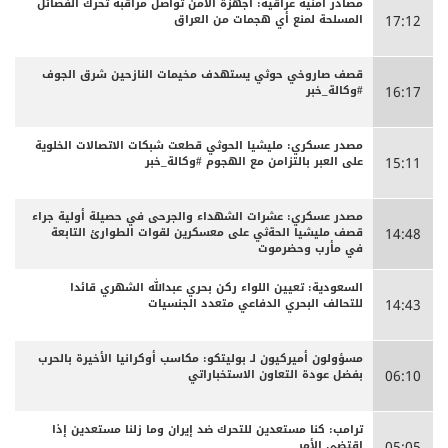
مصادر أمنية عراقية: أجهزة الأمن تواصل مراقبة تحرك الفصائل
المسلحة لمنع أي هجمات من العراق
17:12
قصف صاروخي حوثي يستهدف مخيمات النازحين شرق الجوف
#وكالة_خبر
16:17
مصدر عسكري: مليشيا الحوثي قطعت شبكات الاتصالات الخلوية
على العبر بالتزامن مع الهجوم #وكالة_خبر
15:11
مصدر عسكري: عشرات الشهداء والجرحى ‏في حصيلة أولية جراء
قصف مليشيا الحةثي على معسكرين لقوات الطوارئ التابعة
14:48
في مأرب وحضرموت
السعودية: تعيين اللواء ركن بحري عبدالله الشهري قائدا
للتحالف البحري الدفاعي متعدد الجنسيات
14:43
مسؤولون أميركيون لـ بوليتكو: مكاسب أوكرانيا الأخيرة بالحرب
بفضل عودة التعاون الاستخباراتي
06:10
ترامب: كنا مستعدين للتحرك ضد إيران وما زلنا مستعدين إذا
اقتضى الأمر
05:05