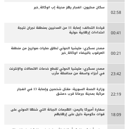
سكان محليون: انفجار يهز مدينة إب #وكالة_خبر
02:58
قيادة التحالف: إصابة 11 من المدنيين بمنطقة نجران نتيجة
اعتداءات إرهابية حوثية
00:41
مصدر عسكري: مليشيا الحوثي تطلق صليات صواريخ من منطقة
العرقوب بالبيضاء #وكالة_خبر
00:21
مصدر عسكري: مليشيا الحوثي تقطع خدمات الاتصالات والإنترنت
في أجزاء واسعة من محافظة مأرب
23:42
وزارة الصحة السورية: مقتل شخصين وإصابة 13 في انفجار
مركبة بمدينة جرمانا قرب دمشق
22:19
سفارة أميركا باليمن: الهجمات الجبانة التي شنها الحوثي على
قوات حكومية دليل على إرهابهم
18:09