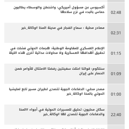
أكسيوس عن مسؤول أميريكي: واشنطن والوسطاء يطالبون
حماس بالبدء في نزع سلاحها
02:48
مصادر محلية : سماع انفجار في مدينة المخا #وكالة_خبر
02:31
الإعلام العسكري للمقاومة الوطنية: هجمات الحوثي فشلت في
تحقيق أهدافها العـسكرية ولا محاولات عدائية أخرى هذه الليلة
01:15
سنتكوم: قواتنا اعتلت سفينتين رفضتا الامتثال للأوامر ضمن
الحصار على إيران
01:09
مصدر محلي: الدفاعات الجوية تتصدى لطيران مسير تابع لمليشيا
الحوثي بالمخا #وكالة_خبر
01:00
سكان محليون: تحليق للمسيرات الحوثية في أجواء #المخا
والدفاعات الجوية تتصدى لها #وكالة_خبر
22:40