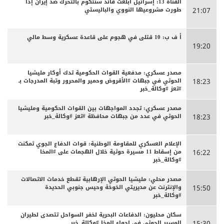
القناة 13: إسرائيل أبلغت قائد سنتكوم بالتحرك ضد إيران إذا
طورت مشروعيها النووي والباليستي
21:07
أ ف ب: 10 قتلى في هجوم على قاعدة عسكرية وسط مالي
19:20
مصدر عسكري: مدفعية القوات الحكومية تدك أوكار مليشيا
الحوثي في جبهات #الأقروض وحمير والمحرور وتبة المدرجات بـ
18:23
#تعز #وكالة_خبر
مصدر عسكري: تجدد المواجهات بين القوات الحكومية ومليشيا
الحوثي في عدد من جبهات محافظة #تعز #وكالة_خبر
18:23
الإعلام العسكري للمقاومة الوطنية: قوات الدفاع الجوي تمكنت
من إسقاط 11 مسيرة حوثية خلال الهجمات على #المخا
16:22
#وكالة_خبر
مصدر محلي: مليشيا الحوثي الإرهابية تقطع خدمات الاتصالات
والإنترنت عن مديريتي الخوخة وحيس جنوبي الحديدة
15:50
#وكالة_خبر
سكان محليون: الدفاعات البحرية لخفر السواحل تتصدى لطيران
المسير الحوثي في اجواء المخا #وكالة_خبر
15:30