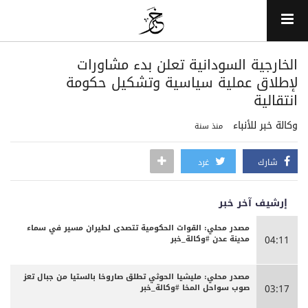
الخارجية السودانية تعلن بدء مشاورات
لإطلاق عملية سياسية وتشكيل حكومة
انتقالية
وكالة خبر للأنباء
منذ سنة
شارك
غرد
إرشيف آخر خبر
مصدر محلي: القوات الحكومية تتصدى لطيران مسير في سماء
مدينة عدن #وكالة_خبر
04:11
مصدر محلي: مليشيا الحوثي تطلق صاروخا بالستيا من جبال تعز
صوب سواحل المخا #وكالة_خبر
03:17