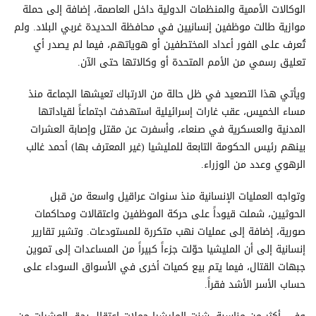
الوكالات الأممية والمنظمات الدولية داخل العاصمة، إضافة إلى حملة
موازية طالت موظفين إنسانيين في محافظة الحديدة غربي البلاد. ولم
تُعرف على الفور أعداد المختطفين أو هوياتهم، فيما لم يصدر أي
تعليق رسمي من الأمم المتحدة أو وكالاتها حتى الآن.
ويأتي هذا التصعيد في ظل حالة من الارتباك تعيشها الجماعة منذ
مساء الخميس، عقب غارات إسرائيلية استهدفت اجتماعاً لقياداتها
المدنية والعسكرية في صنعاء، وأسفرت عن مقتل وإصابة العشرات
بينهم رئيس الحكومة التابعة للمليشيا (غير المعترف بها) أحمد غالب
الرهوي وعدد من الوزراء.
وتواجه العمليات الإنسانية منذ سنوات عراقيل واسعة من قبل
الحوثيين، شملت قيوداً على حركة الموظفين واعتقالات ومحاكمات
صورية، إضافة إلى عمليات نهب متكررة للمستودعات. وتشير تقارير
إنسانية إلى أن المليشيا حوّلت جزءاً كبيراً من المساعدات إلى تموين
جبهات القتال، فيما يتم بيع كميات أخرى في الأسواق السوداء على
حساب الأسر الأشد فقراً.