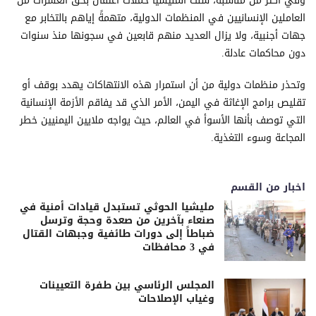
وفي أكثر من مناسبة، شنت المليشيا حملات اعتقال بحق العشرات من
العاملين الإنسانيين في المنظمات الدولية، متهمةً إياهم بالتخابر مع
جهات أجنبية، ولا يزال العديد منهم قابعين في سجونها منذ سنوات
دون محاكمات عادلة.
وتحذر منظمات دولية من أن استمرار هذه الانتهاكات يهدد بوقف أو
تقليص برامج الإغاثة في اليمن، الأمر الذي قد يفاقم الأزمة الإنسانية
التي توصف بأنها الأسوأ في العالم، حيث يواجه ملايين اليمنيين خطر
المجاعة وسوء التغذية.
اخبار من القسم
مليشيا الحوثي تستبدل قيادات أمنية في
صنعاء بآخرين من صعدة وحجة وترسل
ضباطاً إلى دورات طائفية وجبهات القتال
في 3 محافظات
المجلس الرئاسي بين طفرة التعيينات
وغياب الإصلاحات