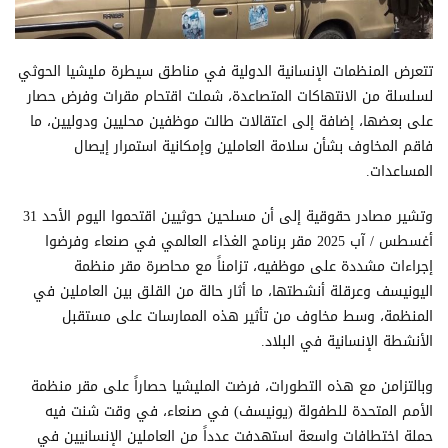
تتعرض المنظمات الإنسانية الدولية في مناطق سيطرة مليشيا الحوثي
لسلسلة من الانتهاكات المتصاعدة، شملت اقتحام مقرات وفرض حصار
على بعضها، إضافة إلى اعتقالات طالت موظفين محليين ودوليين، ما
فاقم المخاوف بشأن سلامة العاملين وإمكانية استمرار إيصال
المساعدات.
وتشير مصادر حقوقية إلى أن مسلحين حوثيين اقتحموا اليوم الأحد 31
أغسطس / آب 2025 مقر برنامج الغذاء العالمي في صنعاء وفرضوا
إجراءات مشددة على موظفيه، تزامناً مع محاصرة مقر منظمة
اليونيسف وعرقلة أنشطتها، ما أثار حالة من القلق بين العاملين في
المنظمة، وسط مخاوف من تأثير هذه الممارسات على مستقبل
الأنشطة الإنسانية في البلاد.
وبالتزامن مع هذه التطورات، فرضت المليشيا حصاراً على مقر منظمة
الأمم المتحدة للطفولة (يونيسف) في صنعاء، في وقت شنت فيه
حملة اختطافات واسعة استهدفت عدداً من العاملين الإنسانيين في