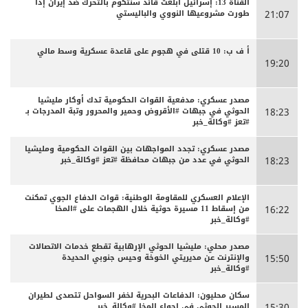
القناة 13: إسرائيل أبلغت قائد سنتكوم بالتحرك ضد إيران إذا
طورت مشروعيها النووي والباليستي
21:07
أ ف ب: 10 قتلى في هجوم على قاعدة عسكرية وسط مالي
19:20
مصدر عسكري: مدفعية القوات الحكومية تدك أوكار مليشيا
الحوثي في جبهات #الأقروض وحمير والمحرور وتبة المدرجات بـ
18:23
#تعز #وكالة_خبر
مصدر عسكري: تجدد المواجهات بين القوات الحكومية ومليشيا
الحوثي في عدد من جبهات محافظة #تعز #وكالة_خبر
18:23
الإعلام العسكري للمقاومة الوطنية: قوات الدفاع الجوي تمكنت
من إسقاط 11 مسيرة حوثية خلال الهجمات على #المخا
16:22
#وكالة_خبر
مصدر محلي: مليشيا الحوثي الإرهابية تقطع خدمات الاتصالات
والإنترنت عن مديريتي الخوخة وحيس جنوبي الحديدة
15:50
#وكالة_خبر
سكان محليون: الدفاعات البحرية لخفر السواحل تتصدى لطيران
المسير الحوثي في اجواء المخا #وكالة_خبر
15:30