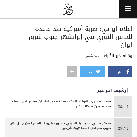
إعلام إيراني: ضربة أميركية ضد قاعدة
للحرس الثوري في إيرانشهر جنوب شرق
إيران
وكالة خبر للأنباء
منذ شهر
شارك
غرد
إرشيف آخر خبر
مصدر محلي: القوات الحكومية تتصدى لطيران مسير في سماء
مدينة عدن #وكالة_خبر
04:11
مصدر محلي: مليشيا الحوثي تطلق صاروخا بالستيا من جبال تعز
صوب سواحل المخا #وكالة_خبر
03:17