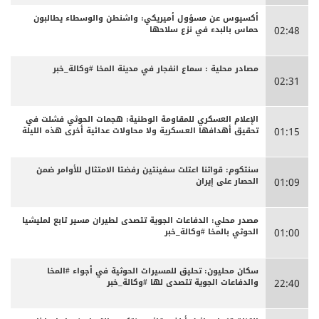
أكسيوس عن مسؤول أميريكي: واشنطن والوسطاء يطالبون
حماس بالبدء في نزع سلاحها
02:48
مصادر محلية : سماع انفجار في مدينة المخا #وكالة_خبر
02:31
الإعلام العسكري للمقاومة الوطنية: هجمات الحوثي فشلت في
تحقيق أهدافها العـسكرية ولا محاولات عدائية أخرى هذه الليلة
01:15
سنتكوم: قواتنا اعتلت سفينتين رفضتا الامتثال للأوامر ضمن
الحصار على إيران
01:09
مصدر محلي: الدفاعات الجوية تتصدى لطيران مسير تابع لمليشيا
الحوثي بالمخا #وكالة_خبر
01:00
سكان محليون: تحليق للمسيرات الحوثية في أجواء #المخا
والدفاعات الجوية تتصدى لها #وكالة_خبر
22:40