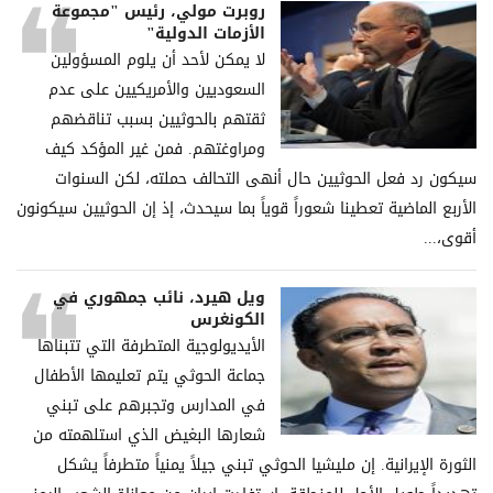
روبرت مولي، رئيس "مجموعة
الأزمات الدولية"
لا يمكن لأحد أن يلوم المسؤولين
السعوديين والأمريكيين على عدم
ثقتهم بالحوثيين بسبب تناقضهم
ومراوغتهم. فمن غير المؤكد كيف
سيكون رد فعل الحوثيين حال أنهى التحالف حملته، لكن السنوات
الأربع الماضية تعطينا شعوراً قوياً بما سيحدث، إذ إن الحوثيين سيكونون
أقوى،...
ويل هيرد، نائب جمهوري في
الكونغرس
الأيديولوجية المتطرفة التي تتبناها
جماعة الحوثي يتم تعليمها الأطفال
في المدارس وتجبرهم على تبني
شعارها البغيض الذي استلهمته من
الثورة الإيرانية. إن مليشيا الحوثي تبني جيلاً يمنياً متطرفاً يشكل