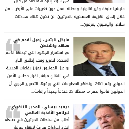
فی سوء إدارة الاقتصاد من قبل
ملیشیا عنیفة وغیر قانونیة ومحتلة. فمن دون تغییرات على الأرض - من
خلال إلحاق الھزیمة العسكریة بالحوثیین- لن تكون ھناك محادثات
سلام، والیمنیون یعرفون...
مايكل نايتس، زميل أقدم في
معهد واشنطن
مع استمرار الجهود التي تبذلها الأمم
المتحدة لتعزيز وقف إطلاق النار،
يواصل الحوثيون تعزيز دفاعات المدينة
في انتهاكٍ مباشر لقرار مجلس الأمن
الدولي رقم 2451. وتظهر المعلومات التي يوفرها التصوير الجوي أن
الحوثيين قاموا بحفر ما معدّله 25 خندقاً جديداً وإقامة...
ديفيد بيسلي، المدير التنفيذي
لبرنامج الأغذية العالمي
أطلب من سلطات الحوثيين في صنعاء
اتخاذ إجراءات فورية لإنهاء سرقة