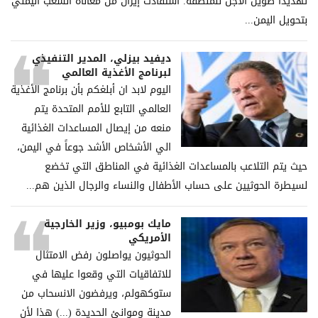
تهديداً طويل الأجل للمنطقة. استفادت إيران من معاناة الشعب اليمني
بتحويل اليمن...
ديفيد بيزلي، المدير التنفيذي
لبرنامج الأغذية العالمي
اليوم لابد ان أبلغكم بأن برنامج الأغذية
العالمي التابع للأمم المتحدة يتم
منعه من إيصال المساعدات الغذائية
الي الأشخاص الأشد جوعاً في اليمن،
حيث يتم التلاعب بالمساعدات الغذائية في المناطق التي تخضع
لسيطرة الحوثيين على حساب الأطفال والنساء والرجال الذين هم...
مايك بومبيو، وزير الخارجية
الأمريكي
الحوثيون يواصلون رفض الامتثال
للاتفاقيات التي وقعوا عليها في
ستوكهولم، ويرفضون الانسحاب من
مدينة وموانئ الحديدة (...) هذا لأن