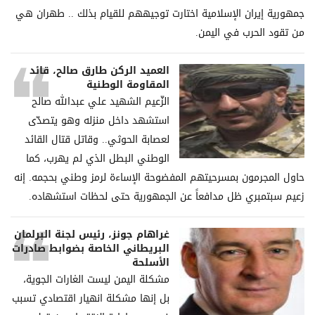
جمهورية إيران الإسلامية اختارت توجيههم للقيام بذلك .. طهران هي
من تقود الحرب في اليمن.
العميد الركن طارق صالح، قائد
المقاومة الوطنية
الزّعيم الشهيد علي عبدالله صالح
استشهد داخل منزله وهو يتصدّى
لعصابة الحوثي.. وقاتل قتال القائد
الوطني البطل الذي لم يهرب، كما
حاول المجرمون بمسرحيتهم المفضوحة الإساءة لرمز وطني بحجمه. إنه
زعيم سبتمبري ظل مدافعاً عن الجمهورية حتى لحظات استشهاده.
غراھام جونز، رئیس لجنة البرلمان
البریطاني الخاصة بضوابط صادرات
الأسلحة
مشكلة الیمن لیست الغارات الجویة،
بل إنھا مشكلة انھیار اقتصادي تسبب