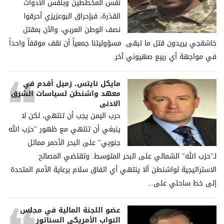
نفس المخططين وبنفس الأدوات
القذرة، فبإحراق البوعزيزي أحرقوا
نصف الوطن العربي، والآن بمقتل
خاشقجي يريدون قتل ما تبقى. مسؤوليتنا جمعياً أن نقف موقفاً واحداً
في مواجهة أي ربيع صهيوني آخر.
مايكل نايتس، زميل أقدم في
معهد واشنطن لسياسات الشرق
الادنى
حرب اليمن يجب أن تنتهي، لكن لا
ينبغي أن تنتهي مع ظهور "حزب الله
جنوبي" على البحر الأحمر مماثل
لـ"حزب الله" الشمالي على البحر المتوسط. وتقتضي المصالح
الاستراتيجية لواشنطن ألا ينتهي أي اتفاق سلام برعاية الأمم المتحدة
إلى خط ساحلي على...
عضو اللجنة المالية في مجلس
النواب الأمريكي السناتور