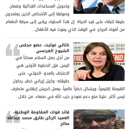
وتحويل المساعدات الغذائية وضمان
وصولها إلى الأشخاص الذين يعتمدون
عليها للبقاء على قيد الحياة. إن هذا السلوك يرقى إلى سرقة الطعام
من أفواه الجياع، في الوقت الذي يموت فيه الأطفال...
ناتالي غوليت، عضو مجلس
الشيوخ الفرنسي
من أجل جعل السلام ممكناً في
اليمن، فإن الخطوة الأولى هي
الاعتراف بالعدو -الحوثي- على
حقيقته: وكيل إيراني خطر، يحاول
الهيمنة إقليمياً، ويشكل خطراً عالمياً، يعمل كجيش إرهابي متطرف
ليس أكثر. علينا منع دعم نموذج حزب الله في صنعاء، من خلال...
قائد قوات المقاومة الوطنية،
العميد الركن طارق محمد عبدالله
صالح