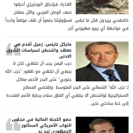
القذرة، فبإحراق البوعزيزي أحرقوا
نصف الوطن العربي، والآن بمقتل
خاشقجي يريدون قتل ما تبقى. مسؤوليتنا جمعياً أن نقف موقفاً واحداً
في مواجهة أي ربيع صهيوني آخر.
مايكل نايتس، زميل أقدم في
معهد واشنطن لسياسات الشرق
الادنى
حرب اليمن يجب أن تنتهي، لكن لا
ينبغي أن تنتهي مع ظهور "حزب الله
جنوبي" على البحر الأحمر مماثل
لـ"حزب الله" الشمالي على البحر المتوسط. وتقتضي المصالح
الاستراتيجية لواشنطن ألا ينتهي أي اتفاق سلام برعاية الأمم المتحدة
إلى خط ساحلي على...
عضو اللجنة المالية في مجلس
النواب الأمريكي السناتور
الجمهوري تيد بد