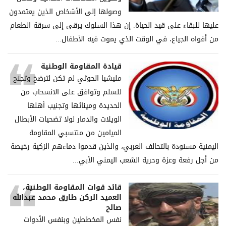
وصولها إلى الأشخاص الذين يعتمدون
عليها للبقاء على قيد الحياة. إن هذا السلوك يرقى إلى سرقة الطعام
من أفواه الجياع، في الوقت الذي يموت فيه الأطفال...
قيادة المقاومة الوطنية
مليشيا الحوثي لم تكن لترضخ وتجنح
للسلم وتوافق على الانسحاب من
الحديدة ومينائها وتجنيب أهلها
الويلات والدمار لولا تضحيات الأبطال
الميامين من منتسبي المقاومة
اليمنية مسنودة بالتحالف العربي، والذين قدموا دماءهم الزكية رخيصة
من أجل رفعة وعزة وحرية الشعب اليمني الأبي...
قائد قوات المقاومة الوطنية،
العميد الركن طارق محمد عبدالله
صالح
نفس المخططين وبنفس الأدوات