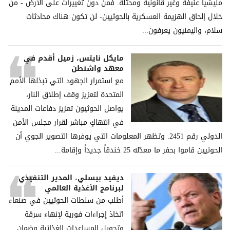
ملیشیا عنیفة وغیر قانونیة ومحتلة. فمن دون تغییرات على الأرض - من
خلال إلحاق الھزیمة العسكریة بالحوثیین- لن تكون ھناك محادثات
سلام، والیمنیون یعرفون...
مايكل نايتس، زميل أقدم في
معهد واشنطن
مع استمرار الجهود التي تبذلها الأمم
المتحدة لتعزيز وقف إطلاق النار،
يواصل الحوثيون تعزيز دفاعات المدينة
في انتهاكٍ مباشر لقرار مجلس الأمن
الدولي رقم 2451. وتظهر المعلومات التي يوفرها التصوير الجوي أن
الحوثيين قاموا بحفر ما معدّله 25 خندقاً جديداً وإقامة...
ديفيد بيسلي، المدير التنفيذي
لبرنامج الأغذية العالمي
أطلب من سلطات الحوثيين في صنعاء
اتخاذ إجراءات فورية لإنهاء سرقة
وتحويل المساعدات الغذائية وضمان