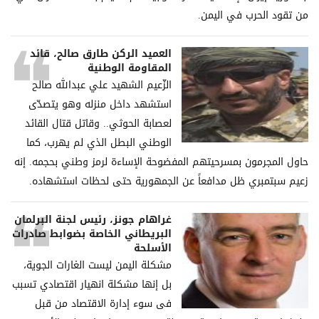
من تقود الحرب في اليمن.
العميد الركن طارق صالح، قائد
المقاومة الوطنية
الزّعيم الشهيد علي عبدالله صالح
استشهد داخل منزله وهو يتصدّى
لعصابة الحوثي.. وقاتل قتال القائد
الوطني البطل الذي لم يهرب، كما
حاول المجرمون بمسرحيتهم المفضوحة الإساءة لرمز وطني بحجمه. إنه
زعيم سبتمبري ظل مدافعاً عن الجمهورية حتى لحظات استشهاده.
غراھام جونز، رئیس لجنة البرلمان
البریطاني الخاصة بضوابط صادرات
الأسلحة
مشكلة الیمن لیست الغارات الجویة،
بل إنھا مشكلة انھیار اقتصادي تسبب
فی سوء إدارة الاقتصاد من قبل