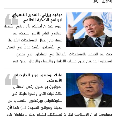
بتحويل اليمن...
ديفيد بيزلي، المدير التنفيذي
لبرنامج الأغذية العالمي
اليوم لابد ان أبلغكم بأن برنامج الأغذية
العالمي التابع للأمم المتحدة يتم
منعه من إيصال المساعدات الغذائية
الي الأشخاص الأشد جوعاً في اليمن،
حيث يتم التلاعب بالمساعدات الغذائية في المناطق التي تخضع
لسيطرة الحوثيين على حساب الأطفال والنساء والرجال الذين هم...
مايك بومبيو، وزير الخارجية
الأمريكي
الحوثيون يواصلون رفض الامتثال
للاتفاقيات التي وقعوا عليها في
ستوكهولم، ويرفضون الانسحاب من
مدينة وموانئ الحديدة (...) هذا لأن
جمهورية إيران الإسلامية اختارت توجيههم للقيام بذلك .. طهران هي