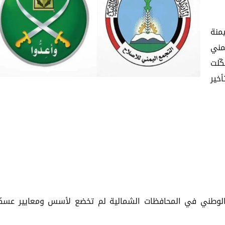
منة
مني
ّلت
خير
ش الوطني في المحافظات الشمالية لم تخضع لأسس ومعايير عسك