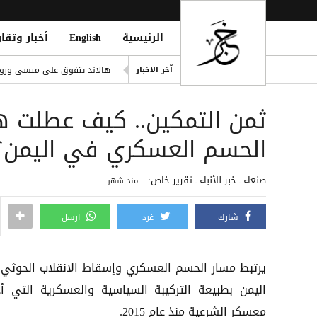
الرئيسية
English
أخبار وتقار
ميسي في روساريو لوداع والد
هالاند يتفوق على ميسي ورونا
آخر الاخبار
 Recruitment Drive in Hodeidah
ثمن التمكين.. كيف عطلت هي
ضبط امرأتين بحوزتهما مخدرات
سيرجي روبيرتو يطير إلى أمريك
الحسم العسكري في اليمن؟
حملة حشد حوثية واسعة في الح
صنعاء ـ خبر للأنباء ـ تقرير خاص:
منذ شهر
شارك
غرد
ارسل
يرتبط مسار الحسم العسكري وإسقاط الانقلاب الحوثي
اليمن بطبيعة التركيبة السياسية والعسكرية التي أد
معسكر الشرعية منذ عام 2015.