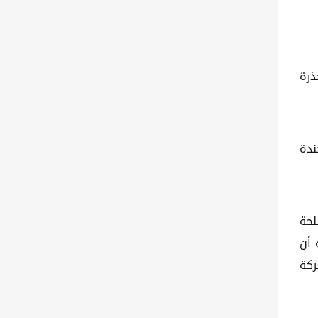
ذرة
ندة
لحة
 أن
ركة