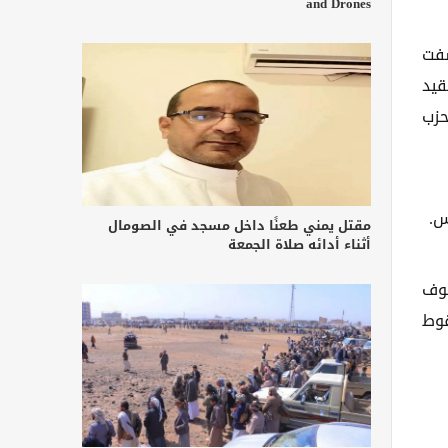
and Drones
شفت
قيد
حزب
رس.
مقتل يمني طعنًا داخل مسجد في الصومال
أثناء أدائه صلاة الجمعة
جوف
قوط