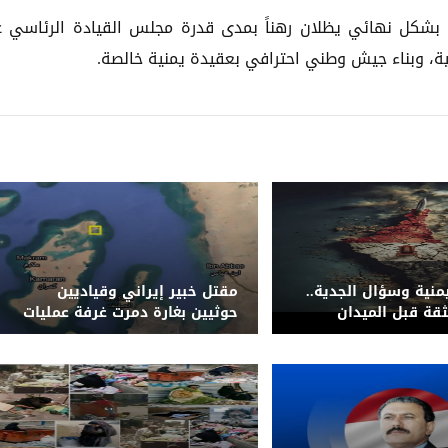
 بشكل نهائي يظلان رهناً بمدى قدرة مجلس القيادة الرئاسي 
، وبناء جيش وطني احترافي بعقيدة يمنية خالصة.
منية وسؤال الجدية..
مقتل خبير إيراني وقياديين
ثقة قبل الميدان
حوثيين بغارة دمرت غرفة عمليات
ومنصات صواريخ في كمران