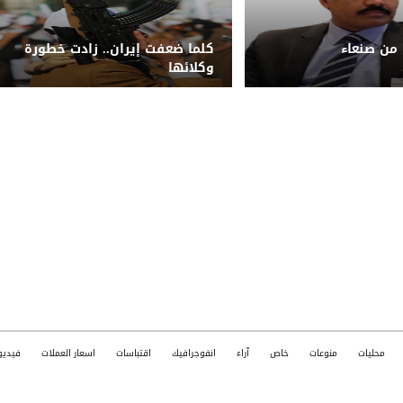
 من صنعاء
كلما ضعفت إيران.. زادت خطورة
وكلائها
محليات
منوعات
خاص
آراء
انفوجرافيك
اقتباسات
اسعار العملات
فيديو