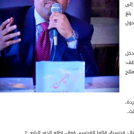
إلى
بلغ
حول
دخل
ظف:
ثلج
دة،
لث..
ال: فرنسية، قالوا الفرنسي فوق، اطلع الدور الرابع..!!