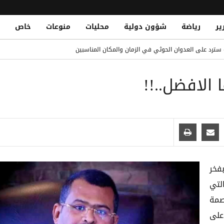
ير
رياضة
شؤون دولية
محليات
منوعات
خاص
ن وتوقف مشتبهاً به في تهريب
ة سترد على العدوان الحوثي في الزمان والمكان المناسبين
ريد حتى 2032
 الافضل..!!
 تصعيد حوثي دموي يختبر جاهزية الحكومة اليمنية
حين في سوق حبان بمحافظة شبوة
فخر
لتي
صمة
 التام على