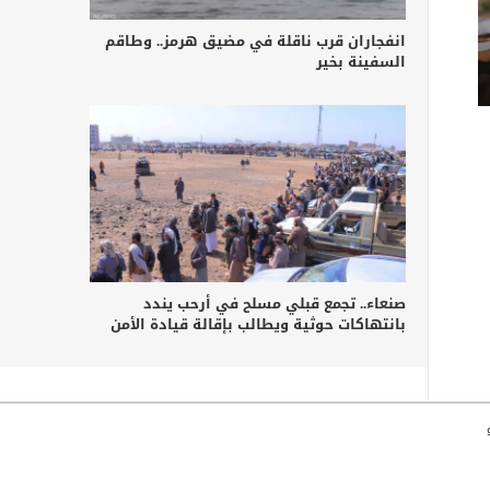
انفجاران قرب ناقلة في مضيق هرمز.. وطاقم
السفينة بخير
صنعاء.. تجمع قبلي مسلح في أرحب يندد
بانتهاكات حوثية ويطالب بإقالة قيادة الأمن