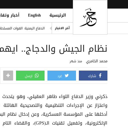
الرئيسية
English
أخبار وتقار
اليونان تنقذ عشرات المهاجري
الدفاع اليمنية: القوات المسلح
آخر الاخبار
فينيسيوس يمدد عقده مع ريال مد
نظام الجيش والدجاج.. ايهما
من مأرب إلى الممرات البحرية..
قتيل و5 جرحى بانفجار دراجة نارية في مدينة بيحان بشبوة
محمد الخامري
منذ شهر
مقتل رجل وطفلته برصاص مسل
شارك
غرد
ارسل
ذكرني وزير الدفاع اللواء طاهر العقيلي، وهو يتحدث ب
واعتزاز عن الإجراءات التنظيمية والتصحيحية الهائلة ا
أدخلها على المؤسسة العسكرية، وعن إدخال نظام الب
الإلكترونية، وتفعيل تقنيات الـ(GPS)، والقضاء