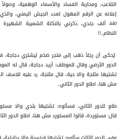
التلاعب، ومحاربة الفساد والأسماء الوهمية، وصولاً 
إعلانه عن الرقم المهول لعدد الجيش اليمني، والذي 
440 ألف جندي، ذكرني بالنكتة الشعبية الشهيرة 
النظام..!!
يُحكى أن رجلاً ذهب إلى متجر ضخم ليشتري دجاجة، ف
الدور الأرضي وقال للموظف: أريد دجاجة، قال له المو
تشتيها مثلجة والا حية، قال مثلجة، رد عليه للاسف الم
مش هنا، اطلع الدور الثاني..
طلع للدور الثاني، فسألوه: تشتيها بلدي والا مستور
قال: مستوردة، قالوا المستورد مش هنا، اطلع الدور الثا
وفي الدور الثالث سألوه: تشتيها فرنسية والا برازيلية، ق