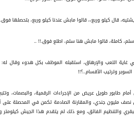
شتيه، قال كيلو وربع،، قالوا مابش عندنا كيلو وربع، بتحصلها فوق..!
م، كاملة، قالوا مابش هنا سلم، اطلع فوق.!! ..
 غاية التعب والإرهاق، استقبله الموظف بكل هدوء وقال له:
السوبر وترتيب الأقسام..؟!!
 أمام طابور طويل عريض من الإجراءات الرقمية، والبصمات، وتتبع 
ب من نصف مليون جندي، والمقارنة الصادمة تكمن في المحصلة على 
قري والتنظيم الفائق، ومع ذلك لم يتقدم هذا الجيش كيلومتر و