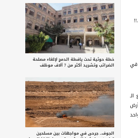
!
خطة حوثية تحت يافطة الدمج لإلغاء مصلحة
 في
الضرائب وتشريد أكثر من 7 آلاف موظف
الـ
أرض
احد
الجوف.. جرحى في مواجهات بين مسلحين