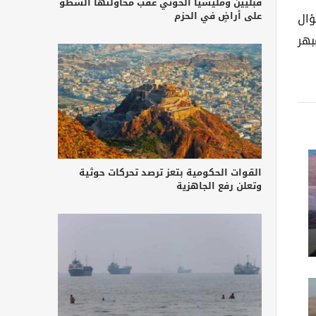
قبليين ومليشيا الحوثي عقب محاولتها السطو
على أراضٍ في الحزم
ؤال
بهر
القوات الحكومية بتعز ترصد تحركات حوثية
وتعلن رفع الجاهزية