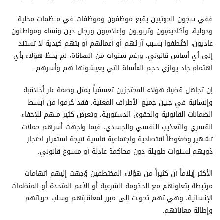
ففي سجون الحوثيين يقبع موظفون وموظفات في منظمات محلية
ودولية، وأكاديميون وتربويون وإعلاميون ورجال دين ونساء ومواطنون
عاديون، اختُطفوا بسبب آرائهم أو أعمالهم أو بتهم كيدية لا تستند
إلى أي أساس قانوني. ورغم سنوات من المعاناة، لم يحظَ هؤلاء بأي
اهتمام جاد يوازي حجم المأساة التي يعيشونها هم وأسرهم.
إن تجاهل قضية هؤلاء المحتجزين تعسفياً يمثل وصمة عار أخلاقية
وإنسانية في جبين جميع الأطراف المعنية. فقد حُرموا من أبسط
الضمانات القانونية والحقوق الدستورية، وتعرض كثير منهم للإخفاء
القسري والتعذيب النفسي والجسدي، فيما واجهت أسرهم حملات
تشهير وضغوطاً اقتصادية واجتماعية قاسية نتيجة استمرار احتجاز
ذويهم لسنوات طويلة دون محاكمة عادلة أو مسوغ قانوني.
الأكثر إيلاماً أن كثيراً من هؤلاء المختطفين وُجهت إليهم اتهامات
مرتبطة بتعاونهم مع الحكومة الشرعية أو الأمم المتحدة أو المنظمات
الإنسانية، وهي تهم تحولت إلى مبرر لمعاقبتهم وسلب حرياتهم
وإطالة معاناتهم.