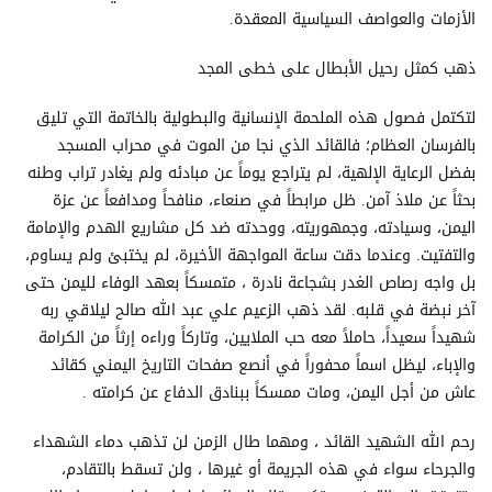
الأزمات والعواصف السياسية المعقدة.
ذهب كمثل رحيل الأبطال على خطى المجد
لتكتمل فصول هذه الملحمة الإنسانية والبطولية بالخاتمة التي تليق
بالفرسان العظام؛ فالقائد الذي نجا من الموت في محراب المسجد
بفضل الرعاية الإلهية، لم يتراجع يوماً عن مبادئه ولم يغادر تراب وطنه
بحثاً عن ملاذ آمن. ظل مرابطاً في صنعاء، منافحاً ومدافعاً عن عزة
اليمن، وسيادته، وجمهوريته، ووحدته ضد كل مشاريع الهدم والإمامة
والتفتيت. وعندما دقت ساعة المواجهة الأخيرة، لم يختبئ ولم يساوم،
بل واجه رصاص الغدر بشجاعة نادرة ، متمسكاً بعهد الوفاء لليمن حتى
آخر نبضة في قلبه. لقد ذهب الزعيم علي عبد الله صالح ليلاقي ربه
شهيداً سعيداً، حاملاً معه حب الملايين، وتاركاً وراءه إرثاً من الكرامة
والإباء، ليظل اسماً محفوراً في أنصع صفحات التاريخ اليمني كقائد
عاش من أجل اليمن، ومات ممسكاً ببنادق الدفاع عن كرامته .
رحم الله الشهيد القائد ، ومهما طال الزمن لن تذهب دماء الشهداء
والجرحاء سواء في هذه الجريمة أو غيرها ، ولن تسقط بالتقادم،