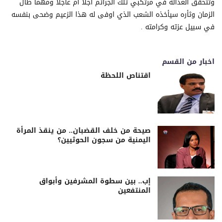
وتتحقق العدالة في مرتكبي تلك الجرائم اجلا ام عاجلا ومهما طال
الزمان وثأره سيأخذه الشعب الذي اوفى له هذا الزعيم وضحى بنفسه
في سبيل عزته وكرامته .
اخبار من القسم
اقتناص اللحظة
صيحة من خلف القضبان.. من ينقذ المرأة
اليمنية من سجون الحوثيين؟
إب.. بين سطوة المشرفين وأبواق
المنتفعين