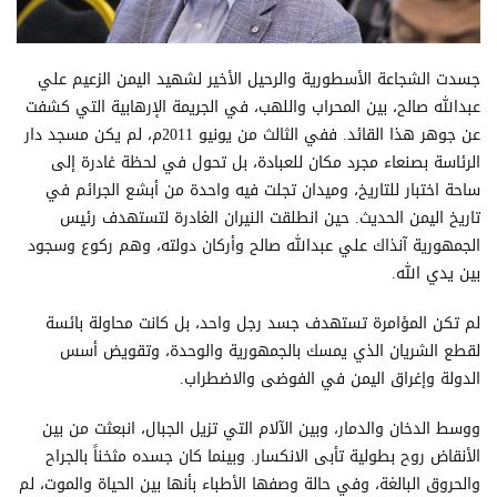
جسدت الشجاعة الأسطورية والرحيل الأخير لشهيد اليمن الزعيم علي
عبدالله صالح، بين المحراب واللهب، في الجريمة الإرهابية التي كشفت
عن جوهر هذا القائد. ففي الثالث من يونيو 2011م، لم يكن مسجد دار
الرئاسة بصنعاء مجرد مكان للعبادة، بل تحول في لحظة غادرة إلى
ساحة اختبار للتاريخ، وميدان تجلت فيه واحدة من أبشع الجرائم في
تاريخ اليمن الحديث. حين انطلقت النيران الغادرة لتستهدف رئيس
الجمهورية آنذاك علي عبدالله صالح وأركان دولته، وهم ركوع وسجود
بين يدي الله.
لم تكن المؤامرة تستهدف جسد رجل واحد، بل كانت محاولة بائسة
لقطع الشريان الذي يمسك بالجمهورية والوحدة، وتقويض أسس
الدولة وإغراق اليمن في الفوضى والاضطراب.
ووسط الدخان والدمار، وبين الآلام التي تزيل الجبال، انبعثت من بين
الأنقاض روح بطولية تأبى الانكسار. وبينما كان جسده مثخناً بالجراح
والحروق البالغة، وفي حالة وصفها الأطباء بأنها بين الحياة والموت، لم