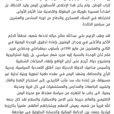
لتراب الوطن. ولم يكن هذا الإخلاص الأسطوري لليمن وليد اللحظة، بل
امتداداً لمسيرة طويلة من البطولة والتضحية منذ الأيام الأولى
لانخراطه في السلك العسكري والدفاع عن ثورة السادس والعشرين
من سبتمبر الخالدة.
لقد وهب الزعيم علي عبدالله صالح حياته لخدمة شعبه، محققاً الحلم
الأكبر والأغلى في وجدان اليمنيين بإعادة تحقيق الوحدة اليمنية في
الثاني والعشرين من مايو 1990م، بأسلوب ديمقراطي وحضاري فريد.
فلم تكن الوحدة بالنسبة إليه مجرد شعار سياسي، بل رؤية استراتيجية
ومشروع حياة، تُرجم على أرض الواقع بإنهاء الصراعات الشطرية
وتأسيس مداميك الدولة الحديثة حيث أطلق التعددية السياسية، وحرية
الرأي والصحافة، وشهد اليمن في عهده طفرة تنموية وبنية تحتية غير
مسبوقة، من إعادة بناء سد مأرب التاريخي، إلى استخراج النفط والغاز،
وتشييد الجامعات والمدارس والمستشفيات في كل قرية ومدينة
يمنية. الى جانب ما انتهجه من سياسة معتدلة مع محيط اليمن
الاقليمي والعالم حريصا على الامن والاستقرار والسلام لقد كان رحمه
الله قريباً من شعبه، يعيش آلامهم ويشاركهم آمالهم، متميزاً بكاريزما
قيادية جمعت بين الحكمة اليمانية والجسارة البطولية في مواجهة