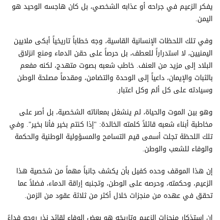
يفكر الزعيم في جراحه أو عذابه الشخصي، بل كان هاجسه الوحيد هو
اليمن.
وفي تلك اللحظات الإنسانية القاسية، وجه خطاباً تاريخياً أبكى ملايين
اليمنيين، لا استدراراً للعطف، بل حرصاً على حقن الدماء ومنع انزلاق
البلاد إلى مزيد من العنف. خاطب شعبه بصوت متهدج، لكنه مفعم
بالثبات والإيمان، داعياً إلى الوحدة والتضامن، ومقدماً مصلحة الوطن
وسيادته على كل ألم وكل اعتبار.
وهو بين الموت والحياة، لم ينشغل بمعاناته الشخصية، بل أصر على
مخاطبة أبناء شعبه قائلاً كلمته الخالدة: "إذا كنتم بخير فأنا بخير". وفي
تلك اللحظة تجلت أسمى قيم التسامح والمسؤولية الوطنية والحكمة
والوفاء للشعب والوطن.
إن هذا الموقف وحده كفيل بأن يكشف جانباً مهماً من شخصية هذا
الزعيم، وحكمته، وحرصه على الوطن، وتجنبه إراقة الدماء، فضلاً عما
تحقق في عهده من منجزات خلال أكثر من ثلاثة عقود من الزمن.
إن استذكار منجزات الزعيم وتاريخه هو بعض الوفاء لقائد نذر روحه فداءً