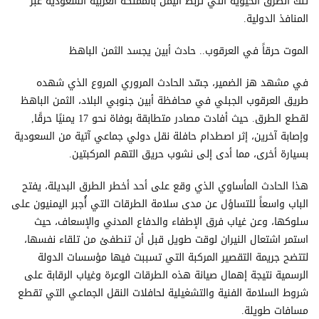
تلك الطرق الحيوية التي تربط اليمن بالمملكة العربية السعودية عبر
المنافذ الدولية.
الموت حرقاً في العرقوب.. حادث أبين يجسد الثمن الباهظ
في مشهد هز الضمير، جسّد الحادث المروري المروع الذي شهده
طريق العرقوب الجبلي في محافظة أبين جنوبي البلاد، الثمن الباهظ
لقطع الطرق. حيث أفادت مصادر متطابقة بوفاة نحو 17 يمنيًا حرقًا,
وإصابة آخرين، إثر اصطدام حافلة نقل دولي جماعي آتية من السعودية
بسيارة أخرى، مما أدى إلى نشوب حريق التهم المركبتين.
هذا الحادث المأساوي الذي وقع على أحد أخطر الطرق البديلة، يفتح
الباب واسعاً للتساؤل عن مدى سلامة الطرقات التي أُجبر اليمنيون على
سلوكها، وعن غياب فرق الإطفاء والدفاع المدني والإسعاف، حيث
استمر اشتعال النيران لوقت طويل قبل أن تنطفئ من تلقاء نفسها،
لتتضح جريمة التقصير المركبة التي تسببت فيها مؤسسات الدولة
الرسمية نتيجة إهمال صيانة هذه الطرقات الوعرة وغياب الرقابة على
شروط السلامة الفنية والتشغيلية لحافلات النقل الجماعي التي تقطع
مسافات طويلة.