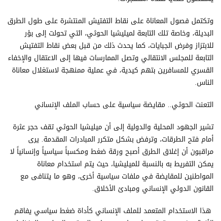
وتكتمل فصول المعاناة على نقاط التفتيش المنتشرة على طول الطرق
البديلة، وخاصة تلك التابعة لميليشيا الحوثي، التي تحولت إلى بؤر
للابتزاز وفرض الجبايات، كما يحدث ذلك من قبل بعض نقاط التفتيش
التابعة للمجلس الانتقالي وتصل الممارسات فيها إلى الاعتقال والإخفاء
القسري للمسافرين بتهم كيدية، في عملية ممنهجة لاستغلال معاناة
الناس.
التعنت الحوثي.. مقايضة سياسية على حساب الملف الإنساني
تشير الجهود المحلية والدولية إلى أن ميليشيا الحوثي تقف حجر عثرة
أمام فتح الطرقات، وترفض بشكل متكرر المبادرات المقدمة. يرى
مراقبون أن إغلاق الطرق أصبح ورقة ضغط ومكسباً سياسياً وإنسانياً لا
يمكن التفريط به بالنسبة للميليشيا، حيث يتم استخدام معاناة
المواطنين للمقايضة في ملفات سياسية أخرى، وهو ما يتنافى مع
القانون الدولي الإنساني ومبادئ الأخلاق.
هذا الاستخدام المتعمد للملف الإنساني كأداة ضغط سياسي يفاقم