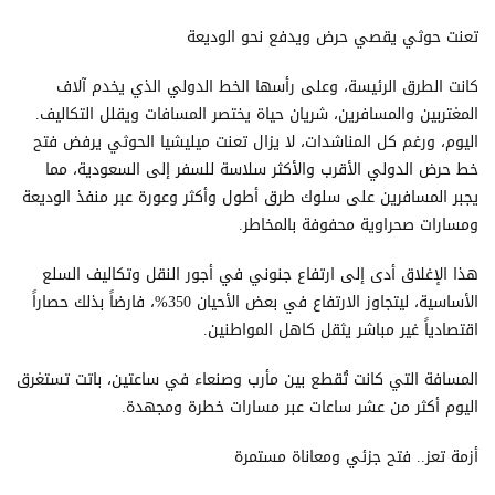
تعنت حوثي يقصي حرض ويدفع نحو الوديعة
كانت الطرق الرئيسة، وعلى رأسها الخط الدولي الذي يخدم آلاف
المغتربين والمسافرين، شريان حياة يختصر المسافات ويقلل التكاليف.
اليوم، ورغم كل المناشدات، لا يزال تعنت ميليشيا الحوثي يرفض فتح
خط حرض الدولي الأقرب والأكثر سلاسة للسفر إلى السعودية، مما
يجبر المسافرين على سلوك طرق أطول وأكثر وعورة عبر منفذ الوديعة
ومسارات صحراوية محفوفة بالمخاطر.
هذا الإغلاق أدى إلى ارتفاع جنوني في أجور النقل وتكاليف السلع
الأساسية، ليتجاوز الارتفاع في بعض الأحيان 350%، فارضاً بذلك حصاراً
اقتصادياً غير مباشر يثقل كاهل المواطنين.
المسافة التي كانت تُقطع بين مأرب وصنعاء في ساعتين، باتت تستغرق
اليوم أكثر من عشر ساعات عبر مسارات خطرة ومجهدة.
أزمة تعز.. فتح جزئي ومعاناة مستمرة