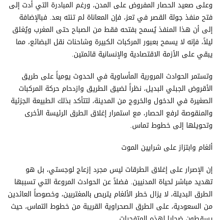
وعلى صعيد الحصار المفروض على المدن، ورغم المبادرة التي أدت إلى
فتح منفذ جولة القصر في تعز، فإن المعاناة لم تنته بعد. فبالإضافة
إلى أن هذا المنفذ يُسمح بفتحه فقط من الصباح حتى المغرب ويُغلق
ليلاً، فإنه لا يسمح بعبور المركبات الكبيرة وشاحنات نقل البضائع، مما
يبقي على الأزمة الاقتصادية والإنسانية قائمتين.
وتستمر الحوادث المرورية المأساوية في الحدوث يومياً على طريق
الأقروض الجبلي البديل، نظراً لضيق الطريق وازدحام حركة المركبات
الصغيرة في الدخول والخروج من المدينة، لتتأكد بذلك الطبيعة الجزئية
والمنقوصة لرفع الحصار، مع استمرار إغلاق الطرق الرئيسة الأخرى
وتحويلها إلى خطوط تماس.
ألغام وابتزاز على شرايين الموت
إن الإصرار على إغلاق الطرقات ليس مجرد إزعاج لوجستي، بل هو
تهديد مباشر لحياة المدنيين. فضلاً عن الحوادث المروعة التي تسببها
الطرق البديلة، لا يزال خطر الألغام يتربص بالمغتربين، وخصوصاً العائدين
من السعودية، على الطرق الصحراوية القريبة من خطوط التماس، حيث
يسقطون ضحايا لهذه المتفجرات.