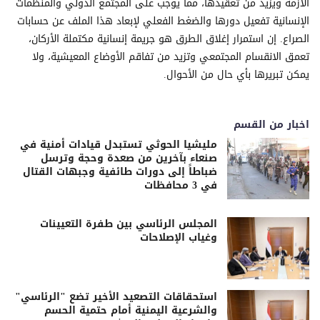
الأزمة ويزيد من تعقيدها، مما يوجب على المجتمع الدولي والمنظمات
الإنسانية تفعيل دورها والضغط الفعلي لإبعاد هذا الملف عن حسابات
الصراع. إن استمرار إغلاق الطرق هو جريمة إنسانية مكتملة الأركان،
تعمق الانقسام المجتمعي وتزيد من تفاقم الأوضاع المعيشية، ولا
يمكن تبريرها بأي حال من الأحوال.
اخبار من القسم
مليشيا الحوثي تستبدل قيادات أمنية في
صنعاء بآخرين من صعدة وحجة وترسل
ضباطاً إلى دورات طائفية وجبهات القتال
في 3 محافظات
المجلس الرئاسي بين طفرة التعيينات
وغياب الإصلاحات
استحقاقات التصعيد الأخير تضع "الرئاسي"
والشرعية اليمنية أمام حتمية الحسم