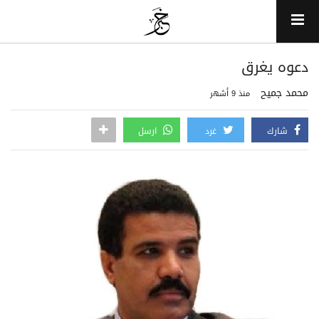
دعوه يغرق
محمد جميح
منذ 9 أشهر
شارك
غرد
ارسل