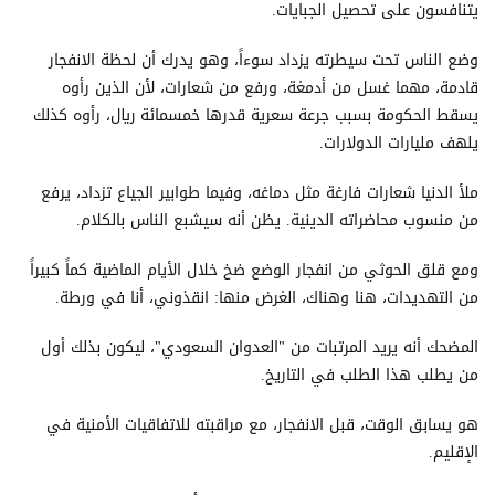
يتنافسون على تحصيل الجبايات.
وضع الناس تحت سيطرته يزداد سوءاً، وهو يدرك أن لحظة الانفجار
قادمة، مهما غسل من أدمغة، ورفع من شعارات، لأن الذين رأوه
يسقط الحكومة بسبب جرعة سعرية قدرها خمسمائة ريال، رأوه كذلك
يلهف مليارات الدولارات.
ملأ الدنيا شعارات فارغة مثل دماغه، وفيما طوابير الجياع تزداد، يرفع
من منسوب محاضراته الدينية. يظن أنه سيشبع الناس بالكلام.
ومع قلق الحوثي من انفجار الوضع ضخ خلال الأيام الماضية كماً كبيراً
من التهديدات، هنا وهناك، الغرض منها: انقذوني، أنا في ورطة.
المضحك أنه يريد المرتبات من "العدوان السعودي"، ليكون بذلك أول
من يطلب هذا الطلب في التاريخ.
هو يسابق الوقت، قبل الانفجار، مع مراقبته للاتفاقيات الأمنية في
الإقليم.