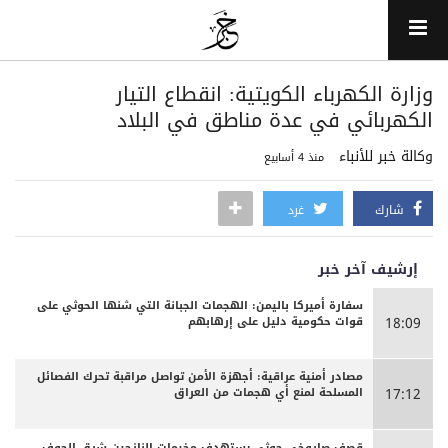
وزارة الكهرباء الكويتية: انقطاع التيار
الكهربائي في عدة مناطق في البلاد
وكالة خبر للأنباء
منذ 4 أسابيع
شارك
غرد
إرشيف آخر خبر
سفارة أميركا باليمن: الهجمات الجبانة التي شنها الحوثي على
قوات حكومية دليل على إرهابهم
18:09
مصادر أمنية عراقية: أجهزة الأمن تواصل مراقبة تحرك الفصائل
المسلحة لمنع أي هجمات من العراق
17:12
قصف صاروخي حوثي يستهدف مخيمات النازحين شرق الجوف