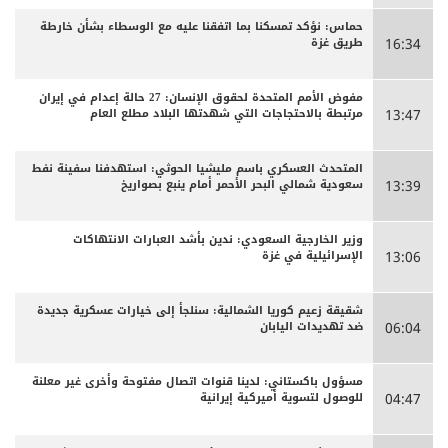
حماس: نؤكد تمسكنا بما اتفقنا عليه مع الوسطاء بشأن خارطة
طريق غزة
16:34
مفوض الأمم المتحدة لحقوق الإنسان: 27 حالة إعدام في إيران
مرتبطة بالاحتجاجات التي شهدتها البلاد مطلع العام
13:47
المتحدث العسكري باسم مليشيا الحوثي: استهدفنا سفينة نفط
سعودية شمالي البحر الأحمر أمام ينبع بصواريخ
13:39
وزير الخارجية السعودي: ندين بأشد العبارات الانتهاكات
الإسرائيلية في غزة
13:06
شقيقة زعيم كوريا الشمالية: سنلجأ إلى خيارات عسكرية جديدة
ضد تهديدات اليابان
06:04
مسؤول باكستاني: لدينا قنوات اتصال مفتوحة وأخرى غير معلنة
للوصول لتسوية أميركية إيرانية
04:47