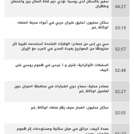
سفير باكستان لدى روسيا: نؤدي دور قناة اتصال بين واشنطن
وطهران
04:27
سكان محليون: تحليق طيران حربي في أجواء مدينة #صنعاء
#وكالة_خبر
03:19
سي بي إس عن مصادر: الولايات المتحدة استخدمت تقريبا كل
مخزونها من الصواريخ بعيدة المدى في الحرب مع #إيران
02:57
السلطات الأوكرانية: قتيل و 5 جرحى في هجوم روسي على
كييف
02:48
مصادر محلية: سماع دوي انفجارات في محافظة #عمران دون
تفاصيل #وكالة_خبر
02:27
سكان محليون: انفجار عنيف يهز صنعاء #وكالة_خبر
02:05
عمدة كييف: حرائق في مبان سكنية ومستودعات إثر هجوم
صاروخي روسي