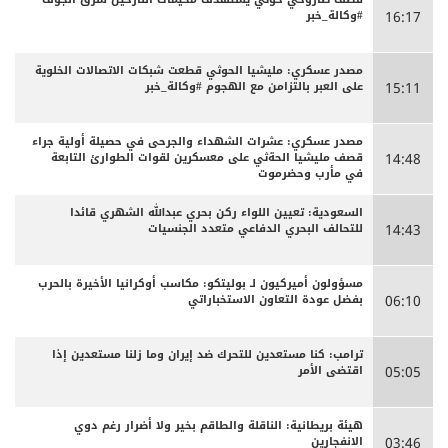
#وكالة_خبر
16:17
مصدر عسكري: مليشيا الحوثي قطعت شبكات الاتصالات الخلوية
على العبر بالتزامن مع الهجوم #وكالة_خبر
15:11
مصدر عسكري: عشرات الشهداء والجرحى ‏في حصيلة أولية جراء
قصف مليشيا الحةثي على معسكرين لقوات الطوارئ التابعة
14:48
في مأرب وحضرموت
السعودية: تعيين اللواء ركن بحري عبدالله الشهري قائدا
للتحالف البحري الدفاعي متعدد الجنسيات
14:43
مسؤولون أميركيون لـ بوليتكو: مكاسب أوكرانيا الأخيرة بالحرب
بفضل عودة التعاون الاستخباراتي
06:10
ترامب: كنا مستعدين للتحرك ضد إيران وما زلنا مستعدين إذا
اقتضى الأمر
05:05
هيئة بريطانية: الناقلة والطاقم بخير ولا أضرار رغم دوي
الانفجارين
03:46