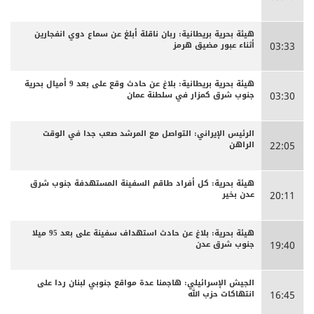
هيئة بحرية بريطانية: ربان ناقلة أبلغ عن سماع دوي انفجارين
أثناء عبور مضيق هرمز
03:33
هيئة بحرية بريطانية: بلاغ عن حادث وقع على بعد 9 أميال بحرية
جنوب شرق كمزار في سلطنة عمان
03:30
الرئيس الإيراني: التواصل مع المرشد صعب جدا في الوقت
الراهن
22:05
هيئة بحرية: كل أفراد طاقم السفينة المستهدفة جنوب شرق
عدن بخير
20:11
هيئة بحرية: بلاغ عن حادث استهداف سفينة على بعد 95 ميلا
جنوب شرق عدن
19:40
الجيش الإسرائيلي: هاجمنا عدة مواقع جنوبي لبنان ردا على
انتهاكات حزب الله
16:45