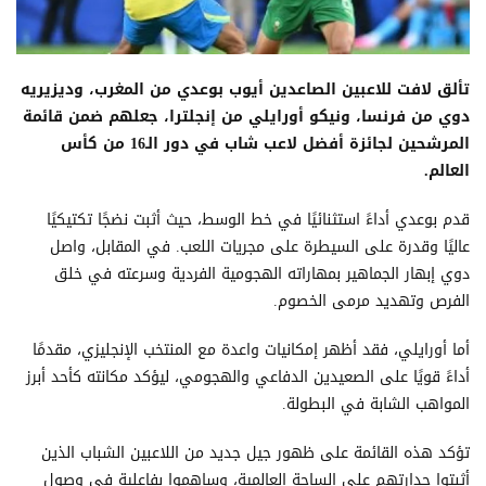
تألق لافت للاعبين الصاعدين أيوب بوعدي من المغرب، وديزيريه
دوي من فرنسا، ونيكو أورايلي من إنجلترا، جعلهم ضمن قائمة
المرشحين لجائزة أفضل لاعب شاب في دور الـ16 من كأس
العالم.
قدم بوعدي أداءً استثنائيًا في خط الوسط، حيث أثبت نضجًا تكتيكيًا
عاليًا وقدرة على السيطرة على مجريات اللعب. في المقابل، واصل
دوي إبهار الجماهير بمهاراته الهجومية الفردية وسرعته في خلق
الفرص وتهديد مرمى الخصوم.
أما أورايلي، فقد أظهر إمكانيات واعدة مع المنتخب الإنجليزي، مقدمًا
أداءً قويًا على الصعيدين الدفاعي والهجومي، ليؤكد مكانته كأحد أبرز
المواهب الشابة في البطولة.
تؤكد هذه القائمة على ظهور جيل جديد من اللاعبين الشباب الذين
أثبتوا جدارتهم على الساحة العالمية، وساهموا بفاعلية في وصول