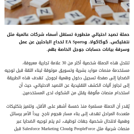
حملة تصيد احتيالي متطورة تستغل أسماء شركات عالمية مثل
نتفليكس، كوكاكولا، وEA Sports لخداع الباحثين عن عمل
وسرقة بيانات حسابات جوجل الخاصة بهم.
تنتحل هذه الحملة شخصية أكثر من 30 علامة تجارية معروفة،
مستخدمة منصات موارد بشرية وتسويق موثوقة لبناء الثقة قبل توجيه
الضحايا إلى صفحة تسجيل دخول وهمية لجوجل. تهدف هذه الطريقة
إلى تجاوز آليات الكشف التقليدية عن التصيد الاحتيالي، حيث أن
استخدام منصات مألوفة يقلل من الشكوك لدى المستخدمين.
يُقدر أن الحملة مستمرة منذ خمسة أشهر على الأقل، وتتميز بتكتيكات
متعددة المراحل تهدف إلى بناء مسار هجوم ناجح. يبدأ الأمر برسائل
وهمية لانتحال شخصية جهات توظيف، ثم يتم توجيه الضحايا عبر
منصات شرعية مثل PeopleForce وSalesforce Marketing Cloud قبل