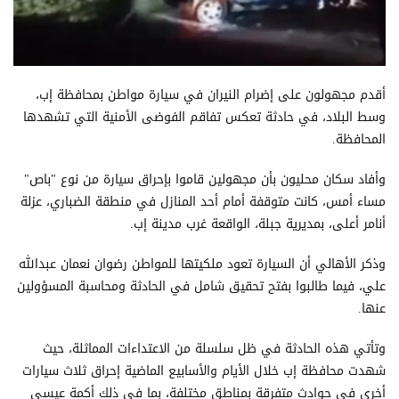
أقدم مجهولون على إضرام النيران في سيارة مواطن بمحافظة إب،
وسط البلاد، في حادثة تعكس تفاقم الفوضى الأمنية التي تشهدها
المحافظة.
وأفاد سكان محليون بأن مجهولين قاموا بإحراق سيارة من نوع "باص"
مساء أمس، كانت متوقفة أمام أحد المنازل في منطقة الضباري، عزلة
أنامر أعلى، بمديرية جبلة، الواقعة غرب مدينة إب.
وذكر الأهالي أن السيارة تعود ملكيتها للمواطن رضوان نعمان عبدالله
علي، فيما طالبوا بفتح تحقيق شامل في الحادثة ومحاسبة المسؤولين
عنها.
وتأتي هذه الحادثة في ظل سلسلة من الاعتداءات المماثلة، حيث
شهدت محافظة إب خلال الأيام والأسابيع الماضية إحراق ثلاث سيارات
أخرى في حوادث متفرقة بمناطق مختلفة، بما في ذلك أكمة عيسى