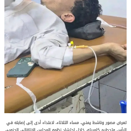
تعرض مصور وناشط يمني، مساء الثلاثاء، لاعتداء أدى إلى إصابته في
الرأس وتحطيم كاميرته، خلال احتشاد نظمه المجلس الانتقالي الجنوبي