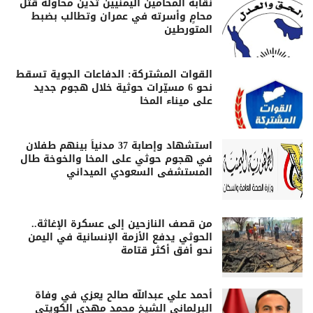
نقابة المحامين اليمنيين تدين محاولة قتل
محامٍ وأسرته في عمران وتطالب بضبط
المتورطين
القوات المشتركة: الدفاعات الجوية تسقط
نحو 6 مسيّرات حوثية خلال هجوم جديد
على ميناء المخا
استشهاد وإصابة 37 مدنياً بينهم طفلان
في هجوم حوثي على المخا والخوخة طال
المستشفى السعودي الميداني
من قصف النازحين إلى عسكرة الإغاثة..
الحوثي يدفع الأزمة الإنسانية في اليمن
نحو أفق أكثر قتامة
أحمد علي عبدالله صالح يعزي في وفاة
البرلماني الشيخ محمد مهدي الكويتي