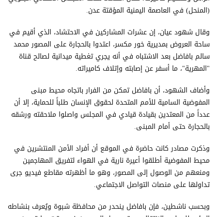
(المنحل) في العاصمة اليمنية المؤقتة عدن.
وقال شهود عيان، إن عشرات المشاركين في الاحتشاد، الذي أقيم في
ساحة العروض بمديرية خور مكسر، اعتدوا بالحجارة على المصور محمد
سالم بافاضل بعد الاشتباه في أنه يجري تغطية ميدانية لصالح قناة
"المهرية"، ما أسفر عن إصابته وإتلاف كاميراته.
وأضاف الشهود، أن بافاضل تمكن من الفرار باتجاه محيط مبنى
المفوضية السامية للأمم المتحدة لحقوق الإنسان طلباً للحماية، إلا أن
عدداً من المعتدين بقيادة قيادي في المجلس واصلوا ملاحقته ورشقه
بالحجارة حتى أمام المبنى.
وذكرت مصادر كانت حاضرة في الموقع أن أفراد الأمن المنتشرين في
محيط المفوضية أطلقوا أعيرة نارية في الهواء لتفريق المهاجمين
ومنعهم من الوصول إلى المصور، وهو ما أظهرته مقاطع فيديو جرى
تداولها على منصات التواصل الاجتماعي.
وبحسب ناشطين، فإن بافاضل ينحدر من محافظة شبوة ويُعرف بنشاطه