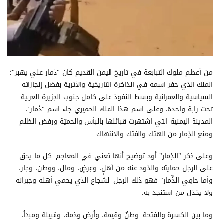
من أعظم ملوك التبابعة في تاريخ اليمن القديم كان "ذمار علي يهبر"؛
الملك الذي حفر اسمه في الذاكرة التاريخية والأثرية بفضل إنجازاته
السياسية والعمرانية وبسط النفوذ على كامل جنوب الجزيرة العربية
تحت راية واحدة، وعلى اسم هذا الملك الحميري جاء اسم "ذَمار"،
المدينة اليمنية التي اشتهرت قبائلها بالبأس والحميّة ورفض الظلم
ومنع الذِمار من الهتك والفتك والانتهاك.
وعلى ذكر "الذِمار" أود توضيح أنها تعني في المعاجم: كل ما يحق
على الرجل حمايته والذود عنه من أهلٍ، وعِرضٍ، ومال، ووطن، وجار،
وأما حامِي الذِّمار" فهو ذلك الرجل الشجاع الذي يحمي أهله وجيرانه
ولا يخذل من استنجد به.
وما بين الكسرة والفتحة: وطنٌ وقيمة، وأرض وذمة، وقبيلة ومبدأ،