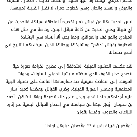
فدغم الحزمي، ليست إلا "عيبًا أسود" وانتهاكاً صارخاً لـ"الذِّمار"؛ الشرف
والعِرض والعهد والجار، وهي خطوط حمراء لا تقبل القبيلة تمييعها.
ليس الحديث هنا عن قبائل ذمار تخصيصاً لمنطقة بعينها، فالحديث عن
أي قبيلة يعني الحديث عن كافة قبائل اليمن، وخاصة في مثل هذه
المبادئ والمواقف والمواقع، ومما يجب ألا أنساه هي الإشادة
العظيمة بقبائل "دهم" ومشايخها ورجالها الذين سيخلدهم التاريخ في
أنصع صفحاته.
لقد عكست الحشود القبلية المتدفقة إلى مطرح الكرامة صورة حية
لتصدع جدار الخوف الذي فرضته مليشيا الحوثي لسنوات، وحولت
الموقف إلى انتفاضة حقيقية ضد ممارساتها القائمة على تفكيك البنية
المجتمعية وطمس الهوية القبلية، وضرب القبائل ببعضها كمبدأ سار
عليه أجدادهم منذ القدم، ويدل على ذلك قصيدة رواها الكاهن "أحمد
بن سليمان" يُعبّر فيها عن سياسته في إخضاع القبائل اليمنية عبر إثارة
النزاعات والحروب، وفيها يقول:
"ولأضربن قبيلة بقبيلة ** ولأجعلن ديارهن نواحا"