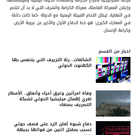
فرصة استراتيجية لانتزاع الكرامة واستعادة الدولة اليمنية ومؤسساتها،
وإعلان المعركة الفاصلة، معركة الكرامة والشرف التي لا بد أن تنتصر
في النهاية، ليظل التحام القبيلة اليمنية مع الدولة -كما كانت دائمًا-
في المعارك الكبرى؛ هو خط الدفاع الأول والأخير عن عروبة الأرض
وكرامة الإنسان.
اخبار من القسم
الشائعات.. رئة التزييف التي يتنفس بها
الكهنوت الحوثي
وفاة امرأتين وغرق أحياء وأنفاق.. الأمطار
تعري إهمال ميليشيا الحوثي لشبكة
التصريف بصنعاء
دفاع شبوة تُعلن الرد على قصف حوثي
تسبب بمقتل اثنين من قواتها بجبهة