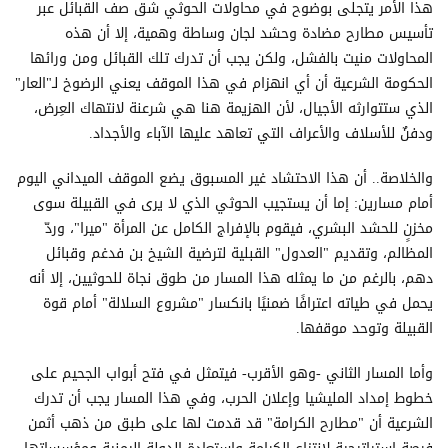
هذا الأمر يتجلى بوضوح في محاولات الحوثي شق صف القبائل عبر
تأسيس مطارح مضادة وحشد لجان وساطة وهمية، إلا أن هذه
المحاولات منيت بالفشل، ولكن يجب أن تدرك تلك القبائل ومن ورائها
الحكومة الشرعية أن أي انهزام في هذا الموقف يعني الرضوخ لـ"العار"
الذي ستتوارثه الأجيال، لأن الهزيمة هنا هي شرعنة لانتهاك العِرض،
ودفنٌ للأسلاف والأعراف التي تعاهد عليها الآباء والأجداد.
والخلاصة.. أن هذا الاحتشاد غير المسبوق يضع الموقف الميداني اليوم
أمام مسارين: إما أن يستجيب الحوثي الذي لا يرى في القبيلة سوى
مخزنٍ للحشد البشري، فيقوم بالإفراج الكامل عن المرأة "ميرا"، وردّ
المظالم، وتقديم "العدول" القبلية لترضية الشيخ بن فدغم وقبائل
دهم، بالرغم من ما يمثله هذا المسار من طوق نجاة للحوثيين، إلا أنه
يحمل في طياته اعترافًا ضمنيًا بانكسار "مشروع السلالة" أمام قوة
القبيلة وتوحد موقفها.
وأما المسار الثاني -وهو الأقرب- فيتمثل في فتح أبواب الجحيم على
خطوط إمداد المليشيا وإعلان الحرب، وفي هذا المسار يجب أن تدرك
الشرعية أن "مطارح الكرامة" قد قدمت لها على طبق من ذهب أثمن