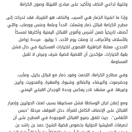
وتلبية لداعي النكف وتأكيد على مبادئ القبيَلة وصون الكرامة.
وإذا ما اعتبرنا الذِمار هي السبب، والنكف هو النتيجة، فقد تحركت إلى
مطرح الكرامة قبائل ذمار وشملت: الحدأ وعتمة وعنس ووصاب، والتي
تُصنف تاريخياً ضمن أشرس وأقوى القبائل اليمنية وأكثرها تمسكاً
بالأسلاف والأعراف، إذ وصلت يوم الأحد، 5 يوليو، مرددة زوامل
التحدي، معلنة الجاهزية القصوى للخيارات العسكرية في حال فشل
بقية الخيارات، مؤكدين أن القضية قضية شرف وعِرض لا تقبل
المساومة.
وفي مطارح الكرامة، التحمت وفود ذمار مع قبائل بكيل، ومأرب،
وحضرموت، والبيضاء، والضالع، وشبوة، والمهرة، والمحويت، وأبين
وغيرها، في مشهد نادر يعكس وحدة الوجدان القبلي اليمني..
ومع إعلان لجان الوساطة فشل مساعيها بسبب تعنت الحوثيين وإصرار
القبائل على الإنصاف الكامل للمرأة، دخل الموقف مرحلة "حبس
الأنفاس"، حيث تتفق جميع القبائل الموجودة في المطرح على أن
تصرفات المليشيا الحوثية بخصوص قضية الشيخ/ حمد بن راشد بن