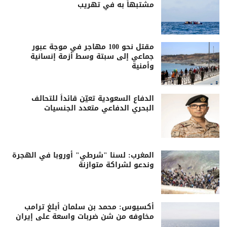
مشتبهاً به في تهريب
مقتل نحو 100 مهاجر في موجة عبور
جماعي إلى سبتة وسط أزمة إنسانية
وأمنية
الدفاع السعودية تعيّن قائداً للتحالف
البحري الدفاعي متعدد الجنسيات
المغرب: لسنا "شرطي" أوروبا في الهجرة
وندعو لشراكة متوازنة
أكسيوس: محمد بن سلمان أبلغ ترامب
مخاوفه من شن ضربات واسعة على إيران