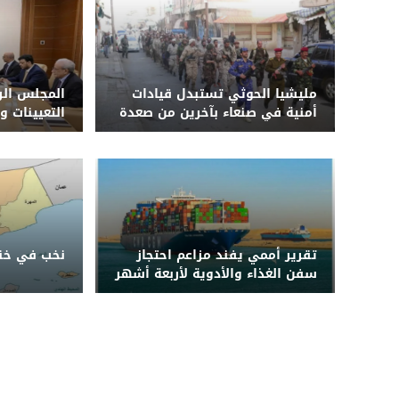
مليشيا الحوثي تستبدل قيادات
المجلس الر
أمنية في صنعاء بآخرين من صعدة
التعيينات و
وحجة وترسل ضباطاً إلى دورات
طائفية وجبهات القتال في 3
محافظات
تقرير أممي يفند مزاعم احتجاز
نخب في خنا
سفن الغذاء والأدوية لأربعة أشهر
قبل دخول اليمن