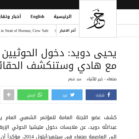
الرئيسية
English
أخبار وتقار
الدوري التركي يشعل الميركاتو 
 in Strait of Hormuz; Crew Safe
آخر الاخبار
انفجاران قرب ناقلة في مضيق ه
يحيى دويد: دخول الحوثيين 
خطة حوثية تحت يافطة الدمج لإلغاء 
الأطراف الإقليمية الأربعة تؤك
مع هادي وستنكشف الحقائق 
طرابزون سبور التركي يعلن ضم 
صنعاء - خبر للأنباء:
منذ شهر
شارك
غرد
ارسل
كشف عضو اللجنة العامة للمؤتمر الشعبي العام ي
عبدالله دويد، عن ملابسات دخول مليشيا الحوثي الإرها
إلى العاصمة صنعاء في سبتمبر/أيلول 2014،