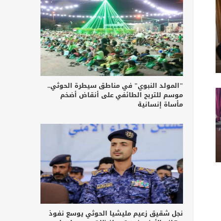
"المولد النبوي" في مناطق سيطرة الحوثي..
موسم للتربح الطائفي على أنقاض أضخم
مأساة إنسانية
نجل شقيق زعيم مليشيا الحوثي يوسع نفوذ