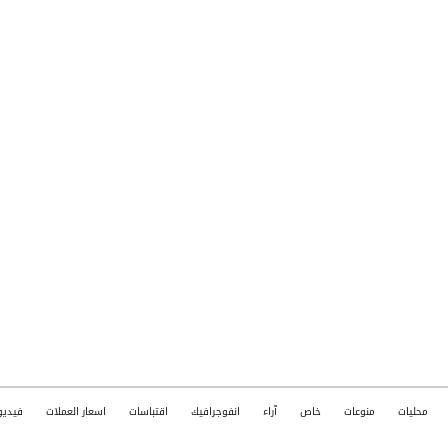
محليات
منوعات
خاص
آراء
انفوجرافيك
اقتباسات
اسعار العملات
فيديو