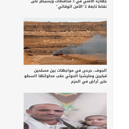
جهازه الأمني في 3 محافظات ويسيطر على
نقاط تابعة لـ"الأمن الوقائي"
الجوف.. جرحى في مواجهات بين مسلحين
قبليين ومليشيا الحوثي عقب محاولتها السطو
على أراضٍ في الحزم