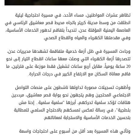
تظاهر عشرات المواطنين، مساء الأحد، في مسيرة احتجاجية ليلية
انطلقت من وسط مدينة كريتر باتجاه محيط قصر معاشيق الرئاسي في
العاصمة اليمنية المؤقتة عدن، تنديداً بتفاقم تدهور الخدمات الأساسية،
وفي مقدمتها الكهرباء والمياه والقطاع الصحي.
وجاءت المسيرة في ظل أزمة خدمية متفاقمة تشهدها مديريات عدن،
تتصدرها أزمة الكهرباء التي وصلت معها ساعات انقطاع التيار إلى نحو
20 ساعة يومياً، مقابل أربع ساعات تشغيل فقط موزعة على فترتين، ما
فاقم معاناة السكان مع الارتفاع الكبير في درجات الحرارة.
وأظهرت تسجيلات مصورة تداولها ناشطون على منصات التواصل
الاجتماعي المحتجين وهم يتجهون نحو بوابة قصر معاشيق، مرددين
هتافات تؤكد سلمية تحركهم، أبرزها "سلمية سلمية.. إحنا مش
بلطجية"، في رسالة تعكس تمسكهم بالاحتجاج السلمي للمطالبة
بتحسين الخدمات الأساسية والاستجابة لمعاناتهم.
وتأتي هذه المسيرة بعد أقل من أسبوع على احتجاجات واسعة