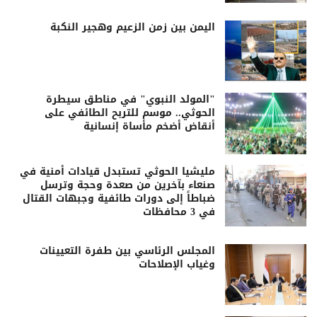
اليمن بين زمن الزعيم وهجير النكبة
"المولد النبوي" في مناطق سيطرة
الحوثي.. موسم للتربح الطائفي على
أنقاض أضخم مأساة إنسانية
مليشيا الحوثي تستبدل قيادات أمنية في
صنعاء بآخرين من صعدة وحجة وترسل
ضباطاً إلى دورات طائفية وجبهات القتال
في 3 محافظات
المجلس الرئاسي بين طفرة التعيينات
وغياب الإصلاحات