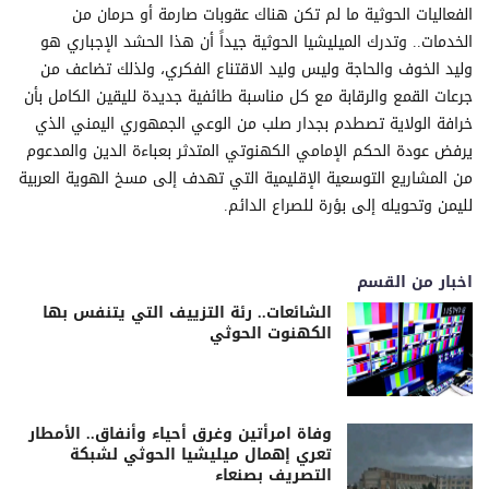
الفعاليات الحوثية ما لم تكن هناك عقوبات صارمة أو حرمان من
الخدمات.. وتدرك الميليشيا الحوثية جيداً أن هذا الحشد الإجباري هو
وليد الخوف والحاجة وليس وليد الاقتناع الفكري، ولذلك تضاعف من
جرعات القمع والرقابة مع كل مناسبة طائفية جديدة لليقين الكامل بأن
خرافة الولاية تصطدم بجدار صلب من الوعي الجمهوري اليمني الذي
يرفض عودة الحكم الإمامي الكهنوتي المتدثر بعباءة الدين والمدعوم
من المشاريع التوسعية الإقليمية التي تهدف إلى مسخ الهوية العربية
لليمن وتحويله إلى بؤرة للصراع الدائم.
اخبار من القسم
الشائعات.. رئة التزييف التي يتنفس بها
الكهنوت الحوثي
وفاة امرأتين وغرق أحياء وأنفاق.. الأمطار
تعري إهمال ميليشيا الحوثي لشبكة
التصريف بصنعاء