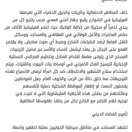
خلف المظاهر الاحتفالية والزينات والخرق الخضراء التي تفرضها
الميليشيا في الشوارع يقبع جهاز أمني قمعي مرعب يتتبع كل من
يبدي تذمراً أو سخرية من خرافة الولاية، حيث تنشر الميليشيا الآلاف من
عناصر المخابرات والأمن الوقائي في المقاهي والمساجد ووسائل
النقل العامة لرصد انطباعات الشارع وضبط أي صوت معارض، ولا يقتصر
القمع على الرجال بل يمتد ليشمل النساء والأسر عبر فصيل الزينبيات
المسلح الذي يتولى مهمة اقتحام المنازل وتنظيم المجالس النسائية
الإجبارية لترسيخ الفكر الخميني في أوساط ربات البيوت والفتيات، ويتم
استخدام سلاح التشهير والاختطاف ضد كل امرأة ترفض الانصياع لهذه
التوجيهات مما خلق حالة من الرعب والخوف العام جعل المواطنين
يفضلون الصمت أو إظهار الموافقة الشكلية حماية لأنفسهم
وعائلاتهم من بطش هذه الأجهزة المليشاوية التي لا تتردد في
توجيه تهم التخابر مع الخارج لكل من ينتقد طقوسها الطائفية.
تأميم الفضاء الديني
تشهد المساجد في مناطق سيطرة الحوثيين عملية تطهير واسعة