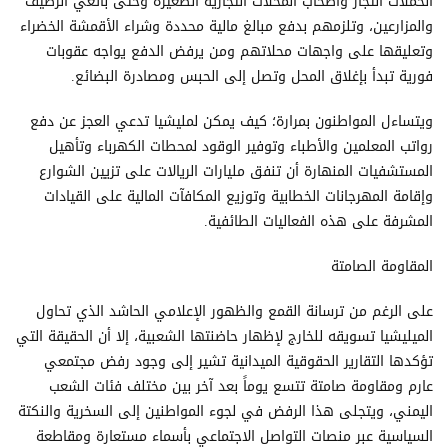
الحملات التجار وأصحاب المحلات التجارية الصغيرة وحتى بائعي الرصيف
والمزارعين، وتلزمهم بدفع مبالغ مالية محددة وشراء الأقمشة الخضراء
وتعليقها على واجهات محلاتهم ومن يرفض الدفع يواجه عقوبات
فورية تبدأ بإغلاق المحل وتصل إلى الحبس ومصادرة البضائع.
ويتساءل المواطنون بمرارة؛ كيف يمكن لمليشيا تدعي العجز عن دفع
رواتب المعلمين والأطباء وتوفير الوقود لمحطات الكهرباء وتأهيل
المستشفيات المنهارة أن تنفق مليارات الريالات على تزيين الشوارع
وإقامة المهرجانات الخطابية وتوزيع المكافآت المالية على القيادات
المشرفة على هذه الفعاليات الطائفية.
المقاومة الصامتة
على الرغم من ترسانة القمع والظهور الإعلامي الحاشد الذي تحاول
الميليشيا تسويقه للخارج لإظهار حاضنتها الشعبية، إلا أن الحقيقة التي
تؤكدها التقارير الحقوقية الميدانية تشير إلى وجود رفض مجتمعي
عارم ومقاومة صامتة تتسع يوماً بعد آخر بين مختلف فئات الشعب
اليمني، ويتجلى هذا الرفض في لجوء المواطنين إلى السخرية والنكتة
السياسية عبر منصات التواصل الاجتماعي بأسماء مستعارة ومقاطعة