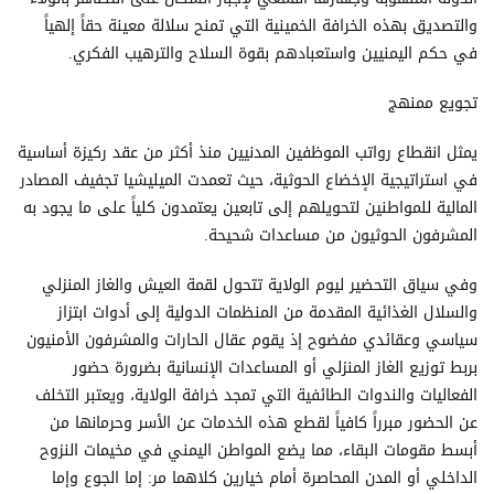
والتصديق بهذه الخرافة الخمينية التي تمنح سلالة معينة حقاً إلهياً
في حكم اليمنيين واستعبادهم بقوة السلاح والترهيب الفكري.
تجويع ممنهج
يمثل انقطاع رواتب الموظفين المدنيين منذ أكثر من عقد ركيزة أساسية
في استراتيجية الإخضاع الحوثية، حيث تعمدت الميليشيا تجفيف المصادر
المالية للمواطنين لتحويلهم إلى تابعين يعتمدون كلياً على ما يجود به
المشرفون الحوثيون من مساعدات شحيحة.
وفي سياق التحضير ليوم الولاية تتحول لقمة العيش والغاز المنزلي
والسلال الغذائية المقدمة من المنظمات الدولية إلى أدوات ابتزاز
سياسي وعقائدي مفضوح إذ يقوم عقال الحارات والمشرفون الأمنيون
بربط توزيع الغاز المنزلي أو المساعدات الإنسانية بضرورة حضور
الفعاليات والندوات الطائفية التي تمجد خرافة الولاية، ويعتبر التخلف
عن الحضور مبرراً كافياً لقطع هذه الخدمات عن الأسر وحرمانها من
أبسط مقومات البقاء، مما يضع المواطن اليمني في مخيمات النزوح
الداخلي أو المدن المحاصرة أمام خيارين كلاهما مر: إما الجوع وإما