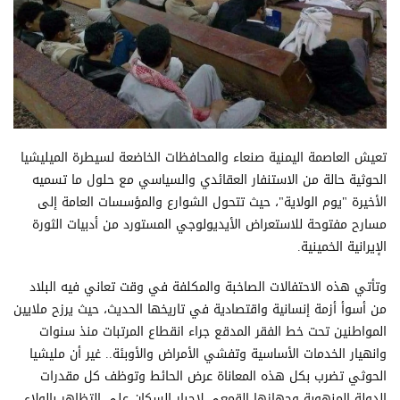
تعيش العاصمة اليمنية صنعاء والمحافظات الخاضعة لسيطرة الميليشيا
الحوثية حالة من الاستنفار العقائدي والسياسي مع حلول ما تسميه
الأخيرة "يوم الولاية"، حيث تتحول الشوارع والمؤسسات العامة إلى
مسارح مفتوحة للاستعراض الأيديولوجي المستورد من أدبيات الثورة
الإيرانية الخمينية.
وتأتي هذه الاحتفالات الصاخبة والمكلفة في وقت تعاني فيه البلاد
من أسوأ أزمة إنسانية واقتصادية في تاريخها الحديث، حيث يرزح ملايين
المواطنين تحت خط الفقر المدقع جراء انقطاع المرتبات منذ سنوات
وانهيار الخدمات الأساسية وتفشي الأمراض والأوبئة.. غير أن مليشيا
الحوثي تضرب بكل هذه المعاناة عرض الحائط وتوظف كل مقدرات
الدولة المنهوبة وجهازها القمعي لإجبار السكان على التظاهر بالولاء