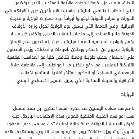
النطاق شملت عزل كافة الخطباء والأئمة المعتدلين الذين يرفضون
تبني الخطاب الطائفي للمليشيا واستبدالهم بآخرين جرى تأهيلهم في
الحوزات والمراكز الحوثية ليكونوا أبواقاً تردد شعارات الولاية والصرخة
الإيرانية، وفي الجمعة التي تسبق يوم الولاية تحول وزارة الأوقاف
الحوثية منابر المساجد إلى منصات للترهيب الديني وتكفير كل من لا
يؤمن بالولاية السياسية لزعيم الميليشيا، حيث يتم تصوير عدم الإيمان
بالولاية كخروج عن الإسلام وبطلان للعبادات والطاعات، ويُجبر المصلون
على الاستماع لخطب طويلة ومملة تتناقض كلياً مع المذاهب الفقهية
التاريخية لليمنيين، مما دفع بالكثير من المواطنين إلى مقاطعة صلاة
الجمعة في المساجد أو الحضور المتأخر تفادياً للاستماع لخطاب
الكراهية والتفرقة السلالية الذي يمزق النسيج الاجتماعي اليمني.
الجبايات
لا تتوقف معاناة اليمنيين عند حدود القمع الفكري، بل تمتد لتشمل
نهب أموالهم القليلة المتبقية لتمويل هذه الاحتفالات الباذخة، حيث
تفرض الميليشيا الحوثية جباية مالية إجبارية تحت مسمى دعم المجهود
الحربي أو تمويل احتفالات يوم الولاية والمولد النبوي، وتستهدف هذه