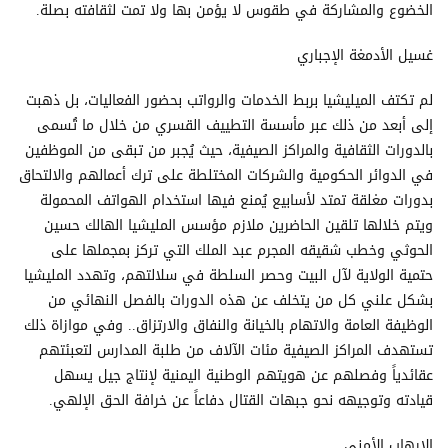
الخضوع والمشاركة في طقوس لا يؤمن بها ولا تمت لثقافته بصلة.
غسيل الأدمغة الإجباري
لم تكتف الميليشيا بربط الخدمات والرواتب بحضور الفعاليات، بل ذهبت
إلى أبعد من ذلك عبر مأسسة التطييف القسري من خلال ما تُسمى
بالدورات الثقافية والمراكز الصيفية، حيث يُجبر من تبقى من الموظفين
في الدوائر الحكومية والشركات المختلطة على ترك أعمالهم والالتحاق
بدورات مغلقة تمتد لأسابيع يُمنع فيها استخدام الهواتف المحمولة
ويتم خلالها تلقين الحاضرين ملازم مؤسس المليشيا الهالك حسين
الحوثي وخطب شقيقه المجرم عبد الملك التي تركز بمجملها على
حتمية الولاية لآل البيت وحصر السلطة في سلالتهم، وتهدد المليشيا
بشكل علني كل من يتخلف عن هذه الدورات بالفصل النهائي من
الوظيفة العامة والاتهام بالخيانة والنفاق والارتزاق.. وفي موازاة ذلك
تستهدف المراكز الصيفية مئات الآلاف من طلبة المدارس لتعبئتهم
عقائدياً وفصلهم عن هويتهم الوطنية اليمنية لإنتاج جيل يسهل
قيادته وتوجيهه نحو جبهات القتال دفاعاً عن خرافة الحق الإلهي.
الإرهاب الأمني