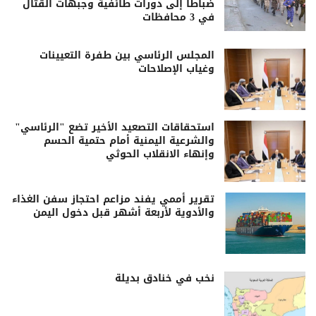
ضباطاً إلى دورات طائفية وجبهات القتال
في 3 محافظات
المجلس الرئاسي بين طفرة التعيينات
وغياب الإصلاحات
استحقاقات التصعيد الأخير تضع "الرئاسي"
والشرعية اليمنية أمام حتمية الحسم
وإنهاء الانقلاب الحوثي
تقرير أممي يفند مزاعم احتجاز سفن الغذاء
والأدوية لأربعة أشهر قبل دخول اليمن
نخب في خنادق بديلة