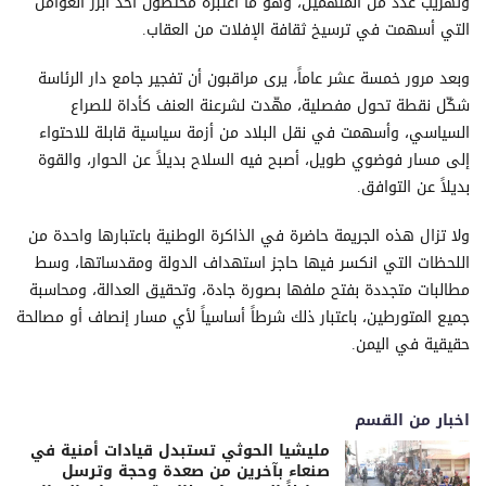
وتهريب عدد من المتهمين، وهو ما اعتبره مختصون أحد أبرز العوامل
التي أسهمت في ترسيخ ثقافة الإفلات من العقاب.
وبعد مرور خمسة عشر عاماً، يرى مراقبون أن تفجير جامع دار الرئاسة
شكّل نقطة تحول مفصلية، مهّدت لشرعنة العنف كأداة للصراع
السياسي، وأسهمت في نقل البلاد من أزمة سياسية قابلة للاحتواء
إلى مسار فوضوي طويل، أصبح فيه السلاح بديلاً عن الحوار، والقوة
بديلاً عن التوافق.
ولا تزال هذه الجريمة حاضرة في الذاكرة الوطنية باعتبارها واحدة من
اللحظات التي انكسر فيها حاجز استهداف الدولة ومقدساتها، وسط
مطالبات متجددة بفتح ملفها بصورة جادة، وتحقيق العدالة، ومحاسبة
جميع المتورطين، باعتبار ذلك شرطاً أساسياً لأي مسار إنصاف أو مصالحة
حقيقية في اليمن.
اخبار من القسم
مليشيا الحوثي تستبدل قيادات أمنية في
صنعاء بآخرين من صعدة وحجة وترسل