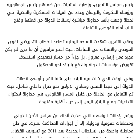
رئيس مجلس الشورى، وإصابة العشرات، من ضمنهم رئيس الجمهورية
ورؤساء الحكومة والبرلمان وعدد من القيادات العسكرية والمدنية، في
لحظة وُصفت بأنها محاولة مباشرة لإسقاط الدولة من قمتها وفتح
الباب أمام الفوضى الشاملة.
وعقب التفجير، شهدت الساحة اليمنية تصاعد الخطاب التحريضي لقوى
الفوضى والانقلاب في الساحات، حيث اعتبر مراقبون أن ما جرى لم يكن
مجرد عمل إرهابي معزول، بل جزءاً من مسار تصعيدي استهدف
تقويض مؤسسات الدولة والدفع بالبلاد نحو المجهول.
وفي الوقت الذي كانت فيه البلاد على شفا انفجار أوسع، اتجهت
الدولة إلى ضبط النفس وتفادي الانزلاق نحو صراع داخلي شامل، حيث
تم التعامل مع الحادثة من خلال المسار القانوني، في محاولة لاحتواء
التداعيات ومنع انزلاق اليمن إلى حرب أهلية مفتوحة.
ورغم الإدانات الواسعة التي صدرت آنذاك عن مجلس الأمن الدولي
ومنظمات حقوقية ودولية، إلا أن إجراءات المحاكمة تعثرت، في ظل
مماطلة واضحة من السلطات الجديدة بعد 2011 مع تسويف القضاء،