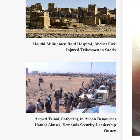
Houthi Militiamen Raid Hospital, Abduct Five
Injured Tribesmen in Saada
Armed Tribal Gathering in Arhab Denounces
Houthi Abuses, Demands Security Leadership
Ouster