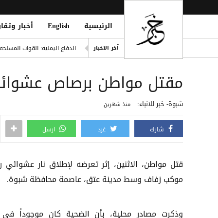
الرئيسية
English
أخبار وتقار
اليونان تنقذ عشرات المهاجري
الدفاع اليمنية: القوات المسلح
آخر الاخبار
فينيسيوس يمدد عقده مع ريال مد
مقتل مواطن برصاص عشوائ
من مأرب إلى الممرات البحرية..
قتيل و5 جرحى بانفجار دراجة نارية في مدينة بيحان بشبوة
شبوة- خبر للانباء:
منذ شهرين
مقتل رجل وطفلته برصاص مسل
شارك
غرد
ارسل
قتل مواطن، الاثنين، إثر تعرضه لإطلاق نار عشوائي ر
موكب زفاف وسط مدينة عتق، عاصمة محافظة شبوة.
وذكرت مصادر محلية، بأن الضحية كان موجوداً في 