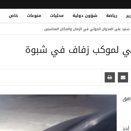
ير
رياضة
شؤون دولية
محليات
منوعات
خاص
ن وتوقف مشتبهاً به في تهريب
ة سترد على العدوان الحوثي في الزمان والمكان المناسبين
ريد حتى 2032
ي لموكب زفاف في شبوة
 تصعيد حوثي دموي يختبر جاهزية الحكومة اليمنية
حين في سوق حبان بمحافظة شبوة
افق
أحد