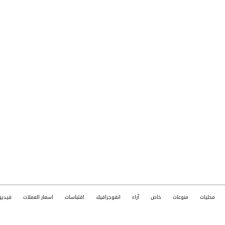
محليات
منوعات
خاص
آراء
انفوجرافيك
اقتباسات
اسعار العملات
فيديو