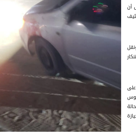
 أن
ثيف
نقل
كار
على
بوس
الة
ازة