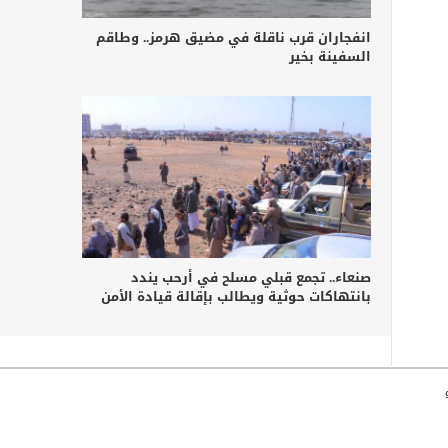
انفجاران قرب ناقلة في مضيق هرمز.. وطاقم
السفينة بخير
صنعاء.. تجمع قبلي مسلح في أرحب يندد
بانتهاكات حوثية ويطالب بإقالة قيادة الأمن