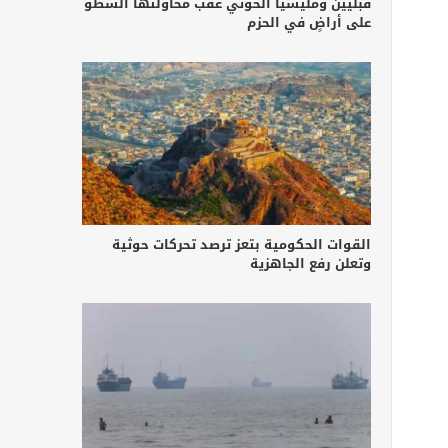
قبليين ومليشيا الحوثي عقب محاولتها السطو
على أراضٍ في الحزم
القوات الحكومية بتعز ترصد تحركات حوثية
وتعلن رفع الجاهزية