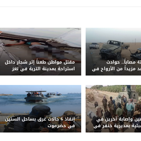
51 قتيلاً و428 مصاباً.. حوادث
مقتل مواطن طعناً إثر شجار داخل
 مزيداً من الأرواح في
استراحة بمدينة التربة في تعز
ليمنية المحررة خلال
ن وإصابة آخرين في
إنقاذ 6 حالات غرق بساحل الستين
بلية بمديرية خنفر في
في حضرموت