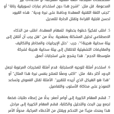
المدعومة. قل مثل: "اشرح هذا دون استخدام عبارات تسويقية رنانة" أو
"تجنب اللغة التقنية المعقدة وحافظ على نبرة ودية". هذه القيود
تحسن قابلية القراءة وتقلل الحاجة للتعديل.
5. اطلب تفكيرًا خطوة بخطوة: للمهام المعقدة، اطلب من الذكاء
الاصطناعي تحليل المشكلة بمنهجية. بدلًا من "هل يجب أن أنتقل إلى
بيئة سحابية هجينة؟"، جرب: "حلل الإيجابيات والمخاطر والتكاليف
والمقايضات التشغيلية للانتقال إلى بيئة سحابية هجينة لشركة
متوسطة الحجم". هذا يشجع على استجابات أعمق.
6. استخدم أمثلة لتوجيه الاستجابة: قدم أمثلة للمخرجات المرغوبة لجعل
الردود أكثر دقة. مثل: "اكتب وصفًا للمنتج بنفس نبرة هذا المثال" أو
"هذا هو الهيكل الذي أريده للتقرير". الأمثلة تقلل الغموض وتساعد
النموذج على محاكاة الأسلوب والتفاصيل.
7. قسّم المهام الكبيرة إلى أوامر أصغر: بدلًا من إعطاء طلبات ضخمة
تجمع بين البحث والتحليل والكتابة، قسّم المهام الكبيرة إلى مراحل.
هذا يمنحك مزيدًا من التحكم ويقلل من الأخطاء المركبة، محولًا الأمر