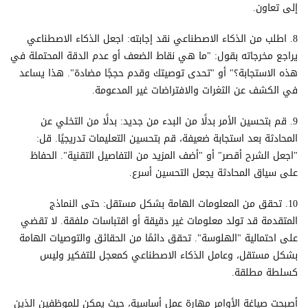
إلى تعاون.
8. اطلب من الذكاء الاصطناعي نقد إجابته: اجعل الذكاء الاصطناعي
يراجع مخرجاته بقول: "ما هي نقاط الضعف أو عدم الدقة المحتملة في
هذه الاستجابة؟" أو "تحدى توصيتك وقدم حججًا مضادة". هذا يساعد
في الكشف عن الثغرات والافتراضات غير المدعومة.
9. قم بتحسين الأمر بدلًا من البدء من جديد: بدلًا من التخلي عن
المحادثة بعد استجابة ضعيفة، قم بتحسين التعليمات تدريجيًا. قل:
"اجعل الشرح أقصر" أو "أضف المزيد من التفاصيل التقنية". الحفاظ
على سياق المحادثة يجعل التحسين أسرع.
10. تحقق من المعلومات الهامة بشكل مستقل: حتى النماذج
المتقدمة قد تولد معلومات غير دقيقة أو اقتباسات ملفقة. لا تقضي
على احتمالية "الهلوسة". تحقق دائمًا من الحقائق والتوصيات الهامة
بشكل مستقل، وعامل الذكاء الاصطناعي كمعجل للتفكير وليس
كسلطة مطلقة.
أصبحت صياغة الأوامر مهارة عمل أساسية، حيث يمكن للموظفين الذين