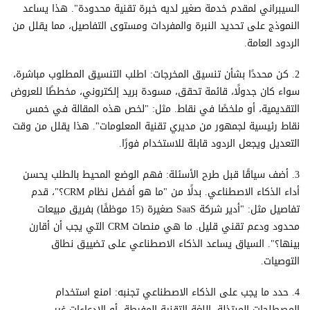
السيبراني لمقدم خدمة صغير لديه خبرة تقنية محدودة". هذا يساعد
النموذج على تحديد النبرة والمفردات ومستوى التفاصيل، مما يقلل من
الردود العامة.
2. كن محددًا بشأن تنسيق المخرجات: اطلب التنسيق المطلوب مباشرة،
سواء كان جدولًا، قائمة تحقق، مسودة بريد إلكتروني، مخططًا للعروض
التقديمية، أو ملخصًا في نقاط. مثل: "لخص هذه المقالة في خمس
نقاط رئيسية لجمهور من مديري تقنية المعلومات". هذا يقلل من وقت
التعديل ويجعل الردود قابلة للاستخدام فورًا.
3. أضف سياقًا قبل طرح الأسئلة: فهم الوضع المحيط بالطلب يحسن
أداء الذكاء الاصطناعي. بدلًا من "ما هو أفضل نظام CRM؟"، قدم
تفاصيل مثل: "أدير شركة SaaS صغيرة (15 موظفًا) بفريق مبيعات
محدود ودعم تقني قليل. ما هي منصات CRM التي يجب أن أقارن
بينها؟". السياق يساعد الذكاء الاصطناعي على تضييق نطاق
التوصيات.
4. حدد ما يجب على الذكاء الاصطناعي تجنبه: امنع استخدام
المصطلحات المبتذلة، اللغة التقنية المفرطة، أو الادعاءات غير