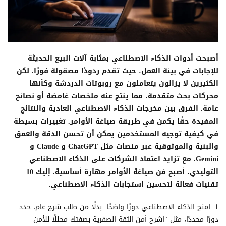
أصبحت أدوات الذكاء الاصطناعي بمثابة آلات البيع الحديثة
للإجابات في بيئة العمل، حيث تقدم ردودًا مصقولة فورًا. لكن
الكثيرين لا يزالون يتعاملون مع روبوتات الدردشة وكأنها
محركات بحث متقدمة، مما ينتج عنه ملخصات غامضة أو نصائح
عامة. الفرق بين مخرجات الذكاء الاصطناعي العادية والنتائج
المفيدة حقًا يكمن في طريقة صياغة الأوامر. تغييرات بسيطة
في كيفية توجيه المستخدمين يمكن أن تحسن الدقة والعمق
والبنية والموثوقية عبر منصات مثل ChatGPT و Claude و
Gemini. مع تزايد اعتماد الشركات على الذكاء الاصطناعي
التوليدي، أصبح فن صياغة الأوامر مهارة أساسية. إليك 10
تقنيات فعالة لتحسين استجابات الذكاء الاصطناعي.
1. امنح الذكاء الاصطناعي دورًا واضحًا: بدلًا من طلب شرح عام، حدد
دورًا محددًا، مثل "اشرح أمن الثقة الصفرية بصفتك محللًا للأمن