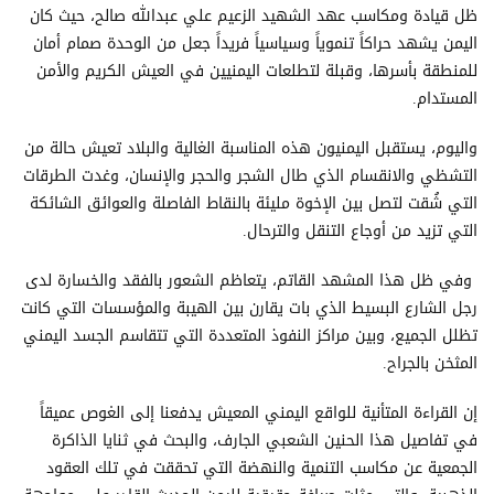
ظل قيادة ومكاسب عهد الشهيد الزعيم علي عبدالله صالح، حيث كان
اليمن يشهد حراكاً تنموياً وسياسياً فريداً جعل من الوحدة صمام أمان
للمنطقة بأسرها، وقبلة لتطلعات اليمنيين في العيش الكريم والأمن
المستدام.
واليوم، يستقبل اليمنيون هذه المناسبة الغالية والبلاد تعيش حالة من
التشظي والانقسام الذي طال الشجر والحجر والإنسان، وغدت الطرقات
التي شُقت لتصل بين الإخوة مليئة بالنقاط الفاصلة والعوائق الشائكة
التي تزيد من أوجاع التنقل والترحال.
وفي ظل هذا المشهد القاتم، يتعاظم الشعور بالفقد والخسارة لدى
رجل الشارع البسيط الذي بات يقارن بين الهيبة والمؤسسات التي كانت
تظلل الجميع، وبين مراكز النفوذ المتعددة التي تتقاسم الجسد اليمني
المثخن بالجراح.
إن القراءة المتأنية للواقع اليمني المعيش يدفعنا إلى الغوص عميقاً
في تفاصيل هذا الحنين الشعبي الجارف، والبحث في ثنايا الذاكرة
الجمعية عن مكاسب التنمية والنهضة التي تحققت في تلك العقود