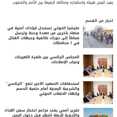
يعيد لليمن هيبته واستقراره ومكانته الرفيعة بين الأمم والشعوب.
اخبار من القسم
مليشيا الحوثي تستبدل قيادات أمنية في
صنعاء بآخرين من صعدة وحجة وترسل
ضباطاً إلى دورات طائفية وجبهات القتال
في 3 محافظات
المجلس الرئاسي بين طفرة التعيينات
وغياب الإصلاحات
استحقاقات التصعيد الأخير تضع "الرئاسي"
والشرعية اليمنية أمام حتمية الحسم
وإنهاء الانقلاب الحوثي
تقرير أممي يفند مزاعم احتجاز سفن الغذاء
والأدوية لأربعة أشهر قبل دخول اليمن