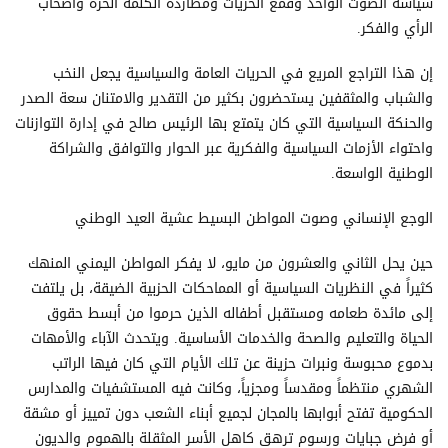
سياسة الصوت الواحد وقمع الحريات ومطاردة الكلمة الحرة وأصحاب
الرأي والفكر.
إن هذا التراجع المريع في الحريات العامة والسياسية يجعل النخب
والشباب والمثقفين يستحضرون بكثير من التقدير والامتنان سعة الصدر
والحنكة السياسية التي كان يتمتع بها الرئيس صالح في إدارة التوازنات
واحتواء الأزمات السياسية والفكرية عبر الحوار والتوافق والشراكة
الوطنية الواسعة.
الوجع الإنساني وصوت المواطن البسيط عشية العيد الوطني
حين يحل الثاني والعشرون من مايو، لا يفكر المواطن اليمني المنهك
كثيراً في النظريات السياسية أو المماحكات الحزبية الضيقة، بل يلتفت
إلى مائدة طعامه ومستقبل أطفاله الذين حرموا من أبسط حقوق
الحياة والتعليم والصحة والخدمات الأساسية. ويتحدث الآباء والأمهات
بدموع محبوسة ونبرات حزينة عن تلك الأيام التي كان فيها الراتب
الشهري منتظماً ومقدساً ومجزياً، وكانت فيه المستشفيات والمدارس
الحكومية تفتح أبوابها بالمجان لجميع أبناء الشعب دون تمييز أو مشقة
أو فرض جبايات ورسوم ترهق كاهل الأسر المثقلة بالهموم والديون