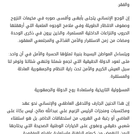
والفقر.
إن الوجع الإنساني يتجلى بأبهى وأقسى صوره في مخيمات النزوح
وصفوف الانتظار الطويلة وفي ملامح الوجوه المتعبة التي أرهقتها
الحروب والنزاعات الداخلية المستمرة، والذين يرون في ذكرى الوحدة
ومضات من زمن الاستقرار والأمن الغذائي والمجتمعي المفقود.
ويتساءل المواطن البسيط بنبرة تملؤها الحسرة والأمل في آن واحد:
متى تعود الدولة الحقيقية التي تجمع شملنا وتنهي شتاتنا وتوفر لنا
سبل العيش الكريم والآمن تحت راية النظام والجمهورية العادلة
والمستقرة.
المسؤولية التاريخية واستعادة روح الدولة والجمهورية
إن هذا الحنين الجارف والتدفق العاطفي والإنساني نحو عهد
ومكتسبات ومنجزات الرئيس الزعيم علي عبدالله صالح، ليس بكاءً على
الماضي أو رغبة في الهروب من استحقاقات الحاضر، بل هو استفتاء
شعبي حقيقي وعفوي على الخيارات الوطنية الصحيحة التي يحتاجها
اليمن للنهوض من كبوته الراهنة واستعادة عافيته المفقودة.