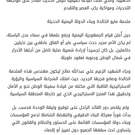
الذهبية، والتي مثلت صياغة حقيقية لليمن الحديث القادر على مواجهة
التحديات ومواكبة ركب العصر والتقدم.
ملحمة مايو الخالدة وبناء الدولة اليمنية الحديثة
حين أُعلن قيام الجمهورية اليمنية ورفع علمها في سماء عدن الباسلة،
لم يكن الأمر مجرد حدث سياسي عابر أو اتفاق عاطفي بين نخبتين
حاکمتين، بل كان تجسيداً لإرادة شعبية صلبة ناضل من أجلها الأحرار
في شمال الوطن وجنوبه لعقود طويلة.
وجاء الشهيد الزعيم علي عبدالله صالح ليكون مهندس هذه الملحمة
الخالدة وصانع فجرها الجديد، حيث امتلك الشجاعة السياسية والرؤية
الاستراتيجية الثاقبة التي مكنته من قيادة سفينة الوطن نحو بر الأمان
وتحقيق هذا المنجز الاستراتيجي الذي غير خارطة المنطقة السياسية.
ولم يقتصر دور القائد الراحل على توقيع وثيقة الوحدة فحسب، بل
بدأت فوراً معركة البناء الحقيقي والنهضة الشاملة لدمج المؤسسات
وبناء دولة المؤسسات القائمة على الدستور والنظام والقانون التي
يتساوى تحت سقفها الجميع دون تمييز أو إقصاء.