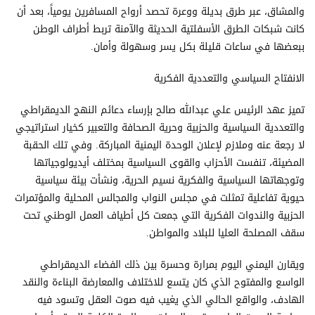
والمشاق، عبر طرق بديلة ووعرة تحصد أرواح المسافرين يومياً، بعد أن
كانت شبكات الطرق الأسفلتية الحديثة والآمنة تربط أطراف الوطن
ببعضها في ساعات قليلة بكل يسر وسهولة وأمان.
الانفتاح السياسي والتعددية الفكرية
تميز عهد الرئيس علي عبدالله صالح بإرساء دعائم النهج الديمقراطي
والتعددية السياسية والحزبية وحرية الصحافة والتعبير كخيار استراتيجي
لا رجعة عنه وملازم لإعلان الوحدة اليمنية المباركة. وفي تلك الحقبة
المضيئة، تنفست الأحزاب والقوى السياسية بمختلف أيديولوجياتها
وتوجهاتها السياسية والفكرية نسيم الحرية، ونشأت بيئة سياسية
حيوية تفاعلية تمثلت في مجلس النواب والمجالس المحلية والمؤتمرات
الحزبية والندوات الفكرية التي جمعت كل أطياف العمل الوطني تحت
سقف المصلحة العليا للبلاد والمواطن.
ويقارن اليمني اليوم بمرارة وحسرة بين ذلك الفضاء الديمقراطي
الواسع والمفتوح الذي كان يتسع للاختلاف والمعارضة البناءة والنقد
الهادف، والواقع الحالي الذي يغيب فيه صوت العقل وتسود فيه