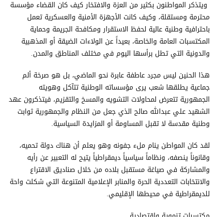
ويتذكر المواطنون بكثير من العزة والافتخار كيف كان القضاء مؤسسة
محترمة ومستقلة، وكيف كانت الأجهزة الأمنية والعسكرية تعمل
باحترافية وطنية عالية لحفظ الاستقرار ومكافحة الجريمة وحماية
المكتسبات العامة والخاصة، بعيداً عن الولاءات الضيقة أو المذهبية
والدونية التي تطل برأسها اليوم في مختلف المناطق والمدن.
هذا الحنين ليس مجرد عاطفة عابرة نحو الماضي، بل هو صرخة ألم
جماعية يطلقها شعب يرى مؤسساته الوطنية تتآكل وهويته
الجمهورية تتعرض لمحاولات التشويه والمسخ والتقزيم، فيتذكرون عهد
الشهيد علي عبدالله صالح الذي جعل من النظام والجمهورية ثوابت
وطنية مقدسة لا تقبل المساومة أو المزايدة السياسية.
لقد كان المواطن ينام ملء جفونه وهو يعلم أن هناك دولة تحميه،
وقانوناً ينصفه، ونظاماً سياسياً ديمقراطياً يتيح له التعبير عن رأيه
والمشاركة في صياغة مستقبل بلاده من خلال صناديق الاقتراع
والانتخابات التعددية الحرة والمنابر الإعلامية المتنوعة التي شكلت واحة
للديمقراطية في محيطها الإقليمي.
مكتسبات تنموية واقتصادية