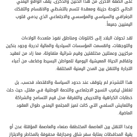
على الضفة الأخرى من هذا الحنين والذكرى، يقف الواقع اليمني
الحالي كلوحة حزينة ومعقدة تتسم بالتشظي والانقسام والتفكك
الجغرافي والسياسي والمؤسسي والاجتماعي الذي يدمي قلوب
اليمنيين جميعاً.
لقد تحولت البلاد إلى كانتونات ومناطق نفوذ متعددة الولاءات
والتوجهات، وانقسمت المؤسسات السيادية والمالية لدرجة وجود بنكين
مركزيين وعملتين مختلفتين وقيم شرائية متفاوتة، مما زاد من تعقيد
وتفاقم الحياة المعيشية اليومية للمواطن البسيط وضاعف من أعباء
التجارة والتنقل بين المدن اليمنية المختلفة.
هذا التشرذم لم يتوقف عند حدود السياسة والاقتصاد فحسب، بل
تغلغل ليضرب النسيج الاجتماعي واللحمة الوطنية في مقتل، حيث حلت
خطابات الكراهية والتحريض والتفرقة محل قيم التسامح والشراكة
والتعايش السلمي التي كانت تميز المجتمع اليمني طوال العقود
الماضية.
وغدا التنقل بين العاصمة المختطفة صنعاء والعاصمة المؤقتة عدن أو
بقية المحافظات بمثابة سفر شاق ومجازفة محفوفة بالمخاطر والابتزاز