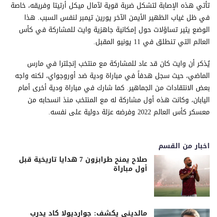
تأتي هذه الإصابة لتشكل ضربة قوية لآمال ميكل أرتيتا وفريقه، خاصة
في ظل غياب الظهير الأيمن الآخر يورين تيمبر لنفس السبب. هذا
الوضع يثير تساؤلات حول إمكانية جاهزية وايت للمشاركة في كأس
العالم التي تنطلق في 11 يونيو المقبل.
يُذكر أن وايت كان قد عاد للمشاركة مع منتخب إنجلترا في مارس
الماضي، حيث سجل هدفاً في مباراة ودية ضد أوروجواي، لكنه واجه
بعض الانتقادات من الجماهير. كما شارك في مباراة ودية أخرى أمام
اليابان، وكانت هذه أول مشاركة له مع المنتخب منذ انسحابه من
معسكر كأس العالم 2022 وفرضه عزلة دولية على نفسه.
اخبار من القسم
صلاح يمنح طرابزون 7 هدايا تاريخية قبل
أول مباراة
مالديني يكشف: جوارديولا كاد يدرب