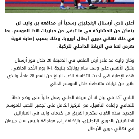
أعلن نادي أرسنال الإنجليزي رسمياً أن مدافعه بن وايت لن
يتمكن من المشاركة في ما تبقى من مباريات هذا الموسم، بما
في ذلك نهائي دوري أبطال أوروبا، وذلك بسبب إصابة قوية
تعرض لها في الرباط الداخلي للركبة.
وكان وايت قد غادر أرض الملعب في الدقيقة 28 خلال فوز أرسنال
بشق الأنفس على وست هام يونايتد بنتيجة 1-0 يوم الأحد الماضي.
هذه الإصابة هي أحدث انتكاسة للاعب البالغ من العمر 28 عاماً، والذي
عانى من غيابات متقطعة خلال الموسم الحالي.
النادي أكد في بيان له أن فريقه الطبي يعمل حالياً على وضع خطة
للتعافي وإعادة التأهيل، مع التركيز الكامل على تجهيز اللاعب للموسم
الجديد. هذه الغياب ستحرم الفريق من خدمات وايت في المباراتين
المتبقيتين بالدوري الإنجليزي، بالإضافة إلى مواجهة باريس سان جيرمان
في نهائي دوري الأبطال.